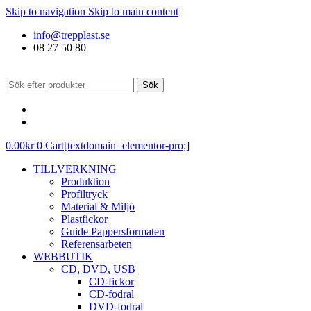
Skip to navigation
Skip to main content
info@trepplast.se
08 27 50 80
Sök
0.00
kr
0
Cart[textdomain=elementor-pro;]
TILLVERKNING
Produktion
Profiltryck
Material & Miljö
Plastfickor
Guide Pappersformaten
Referensarbeten
WEBBUTIK
CD, DVD, USB
CD-fickor
CD-fodral
DVD-fodral