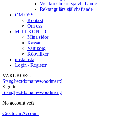
Visitkortsfickor självhäftande
Rektangulära självhäftande
OM OSS
Kontakt
Om oss
MITT KONTO
Mina sidor
Kassan
Varukorg
Köpvillkor
önskelista
Login / Register
VARUKORG
Stäng[textdomain=woodmart;]
Sign in
Stäng[textdomain=woodmart;]
No account yet?
Create an Account