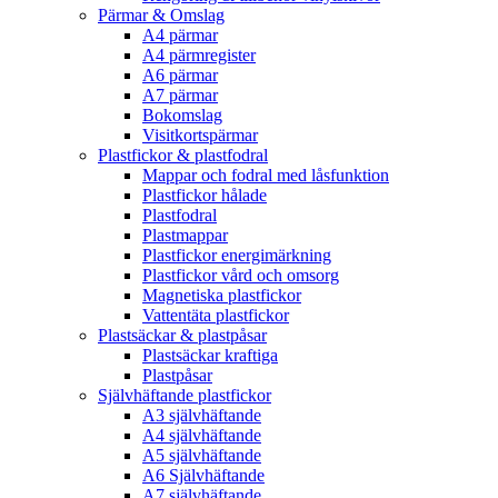
Pärmar & Omslag
A4 pärmar
A4 pärmregister
A6 pärmar
A7 pärmar
Bokomslag
Visitkortspärmar
Plastfickor & plastfodral
Mappar och fodral med låsfunktion
Plastfickor hålade
Plastfodral
Plastmappar
Plastfickor energimärkning
Plastfickor vård och omsorg
Magnetiska plastfickor
Vattentäta plastfickor
Plastsäckar & plastpåsar
Plastsäckar kraftiga
Plastpåsar
Självhäftande plastfickor
A3 självhäftande
A4 självhäftande
A5 självhäftande
A6 Självhäftande
A7 självhäftande