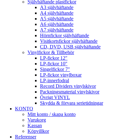
Självhäftande plastfickor
A3 självhäftande
A4 självhäftande
A5 självhäftande
A6 självhäftande
A7 självhäftande
Hörnfickor självhäftande
Visitkortsfickor självhäftande
CD, DVD, USB självhäftande
Vinylfickor & Tillbehör
LP-fickor 12″
LP-fickor 10″
Singelfickor 7″
LP-fickor vinylboxar
LP-innerfodral
Record Dividers vinylskivor
Packningsmaterial vinylskivor
Övrigt VINYL
Skydda & förvara serietidningar
KONTO
Mitt konto / skapa konto
Varukorg
Kassan
Köpvillkor
Referenser