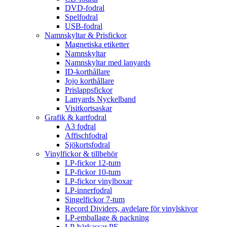
DVD-fodral
Spelfodral
USB-fodral
Namnskyltar & Prisfickor
Magnetiska etiketter
Namnskyltar
Namnskyltar med lanyards
ID-korthållare
Jojo korthållare
Prislappsfickor
Lanyards Nyckelband
Visitkortsaskar
Grafik & kartfodral
A3 fodral
Affischfodral
Sjökortsfodral
Vinylfickor & tillbehör
LP-fickor 12-tum
LP-fickor 10-tum
LP-fickor vinylboxar
LP-innerfodral
Singelfickor 7-tum
Record Dividers, avdelare för vinylskivor
LP-emballage & packning
LP-bärkassar PE