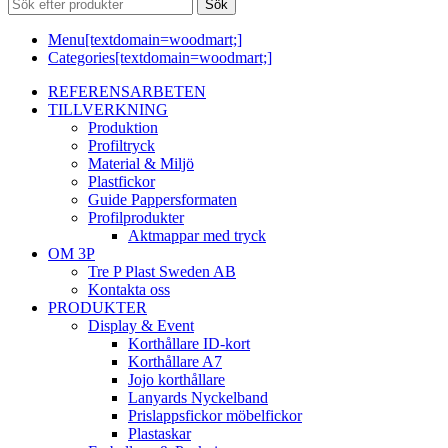
Sök
Menu[textdomain=woodmart;]
Categories[textdomain=woodmart;]
REFERENSARBETEN
TILLVERKNING
Produktion
Profiltryck
Material & Miljö
Plastfickor
Guide Pappersformaten
Profilprodukter
Aktmappar med tryck
OM 3P
Tre P Plast Sweden AB
Kontakta oss
PRODUKTER
Display & Event
Korthållare ID-kort
Korthållare A7
Jojo korthållare
Lanyards Nyckelband
Prislappsfickor möbelfickor
Plastaskar