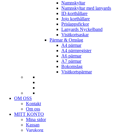
Namnskyltar
Namnskyltar med lanyards
ID-korthållare
Jojo korthållare
Prislappsfickor
Lanyards Nyckelband
Visitkortsaskar
Pärmar & Omslag
A4 pärmar
A4 pärmregister
A6 pärmar
A7 pärmar
Bokomslag
Visitkortspärmar
OM OSS
Kontakt
Om oss
MITT KONTO
Mina sidor
Kassan
Varukorg