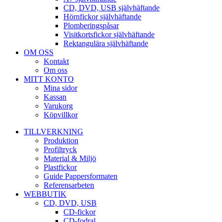
CD, DVD, USB självhäftande
Hörnfickor självhäftande
Plomberingspåsar
Visitkortsfickor självhäftande
Rektangulära självhäftande
OM OSS
Kontakt
Om oss
MITT KONTO
Mina sidor
Kassan
Varukorg
Köpvillkor
TILLVERKNING
Produktion
Profiltryck
Material & Miljö
Plastfickor
Guide Pappersformaten
Referensarbeten
WEBBUTIK
CD, DVD, USB
CD-fickor
CD-fodral