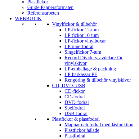
Plastfickor
Guide Pappersformaten
Referensarbeten
WEBBUTIK
Vinylfickor & tillbehör
LP-fickor 12-tum
LP-fickor 10-tum
LP-fickor vinylboxar
LP-innerfodral
Singelfickor 7-tum
Record Dividers, avdelare för
vinylskivor
LP-emballage & packning
LP-bärkassar PE
Rengöring & tillbehör vinylskivor
CD, DVD, USB
CD-fickor
CD-fodral
DVD-fodral
Spelfodral
USB-fodral
Plastfickor & plastfodral
Mappar och fodral med låsfunktion
Plastfickor hålade
Plastfodral