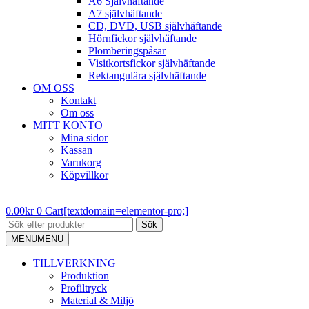
A6 Självhäftande
A7 självhäftande
CD, DVD, USB självhäftande
Hörnfickor självhäftande
Plomberingspåsar
Visitkortsfickor självhäftande
Rektangulära självhäftande
OM OSS
Kontakt
Om oss
MITT KONTO
Mina sidor
Kassan
Varukorg
Köpvillkor
0.00
kr
0
Cart[textdomain=elementor-pro;]
Sök
MENU
MENU
TILLVERKNING
Produktion
Profiltryck
Material & Miljö