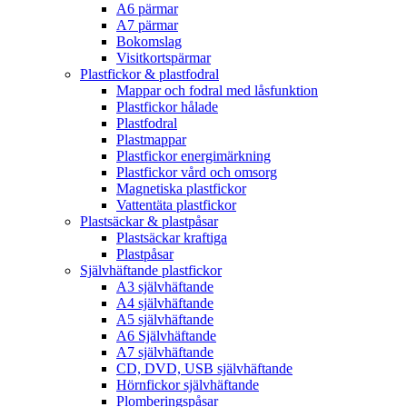
A6 pärmar
A7 pärmar
Bokomslag
Visitkortspärmar
Plastfickor & plastfodral
Mappar och fodral med låsfunktion
Plastfickor hålade
Plastfodral
Plastmappar
Plastfickor energimärkning
Plastfickor vård och omsorg
Magnetiska plastfickor
Vattentäta plastfickor
Plastsäckar & plastpåsar
Plastsäckar kraftiga
Plastpåsar
Självhäftande plastfickor
A3 självhäftande
A4 självhäftande
A5 självhäftande
A6 Självhäftande
A7 självhäftande
CD, DVD, USB självhäftande
Hörnfickor självhäftande
Plomberingspåsar