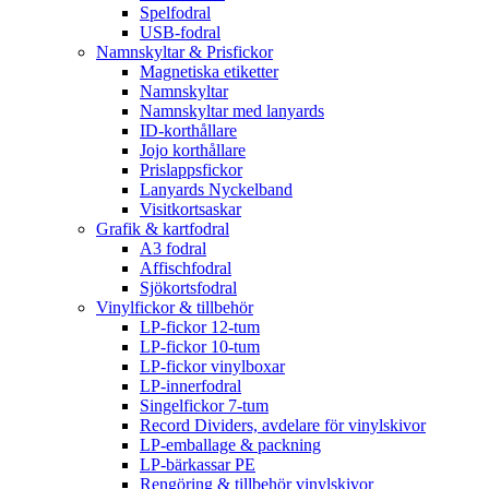
Spelfodral
USB-fodral
Namnskyltar & Prisfickor
Magnetiska etiketter
Namnskyltar
Namnskyltar med lanyards
ID-korthållare
Jojo korthållare
Prislappsfickor
Lanyards Nyckelband
Visitkortsaskar
Grafik & kartfodral
A3 fodral
Affischfodral
Sjökortsfodral
Vinylfickor & tillbehör
LP-fickor 12-tum
LP-fickor 10-tum
LP-fickor vinylboxar
LP-innerfodral
Singelfickor 7-tum
Record Dividers, avdelare för vinylskivor
LP-emballage & packning
LP-bärkassar PE
Rengöring & tillbehör vinylskivor