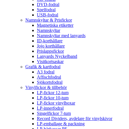
DVD-fodral
Spelfodral
USB-fodral
Namnskyltar & Prisfickor
Magnetiska etiketter
Namnskyltar
Namnskyltar med lanyards
ID-korthållare
Jojo korthållare
Prislappsfickor
Lanyards Nyckelband
Visitkortsaskar
Grafik & kartfodral
A3 fodral
Affischfodral
Sjökortsfodral
Vinylfickor & tillbehör
LP-fickor 12-tum
LP-fickor 10-tum
LP-fickor vinylboxar
LP-innerfodral
Singelfickor 7-tum
Record Dividers, avdelare för vinylskivor
LP-emballage & packning
LP-bärkassar PE