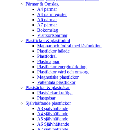
Pärmar & Omslag
A4 pärmar
A4 pärmregister
A6 pärmar
A7 pärmar
Bokomslag
Visitkortspärmar
Plastfickor & plastfodral
Mappar och fodral med låsfunktion
Plastfickor hålade
Plastfodral
Plastmappar
Plastfickor energimärkning
Plastfickor vård och omsorg
Magnetiska plastfickor
Vattentäta plastfickor
Plastsäckar & plastpåsar
Plastsäckar kraftiga
Plastpåsar
Självhäftande plastfickor
A3 självhäftande
A4 självhäftande
A5 självhäftande
A6 Självhäftande
A7 självhäftande