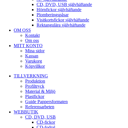
CD, DVD, USB självhäftande
Hörnfickor självhäftande
Plomberingspåsar
Visitkortsfickor självhäftande
Rektangulära självhäftande
OM OSS
Kontakt
Om oss
MITT KONTO
Mina sidor
Kassan
Varukorg
Köpvillkor
TILLVERKNING
Produktion
Profiltryck
Material & Miljö
Plastfickor
Guide Pappersformaten
Referensarbeten
WEBBUTIK
CD, DVD, USB
CD-fickor
CD-fodral