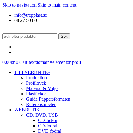
Skip to navigation
Skip to main content
info@trepplast.se
08 27 50 80
Sök
0.00
kr
0
Cart[textdomain=elementor-pro;]
TILLVERKNING
Produktion
Profiltryck
Material & Miljö
Plastfickor
Guide Pappersformaten
Referensarbeten
WEBBUTIK
CD, DVD, USB
CD-fickor
CD-fodral
DVD-fodral