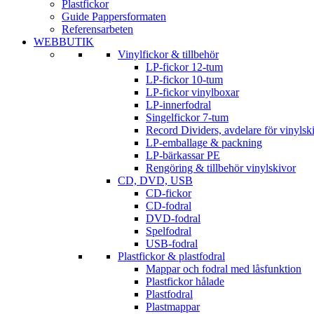
Plastfickor
Guide Pappersformaten
Referensarbeten
WEBBUTIK
Vinylfickor & tillbehör
LP-fickor 12-tum
LP-fickor 10-tum
LP-fickor vinylboxar
LP-innerfodral
Singelfickor 7-tum
Record Dividers, avdelare för vinylsk
LP-emballage & packning
LP-bärkassar PE
Rengöring & tillbehör vinylskivor
CD, DVD, USB
CD-fickor
CD-fodral
DVD-fodral
Spelfodral
USB-fodral
Plastfickor & plastfodral
Mappar och fodral med låsfunktion
Plastfickor hålade
Plastfodral
Plastmappar