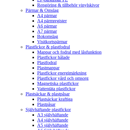
Rengöring & tillbehör vinylskivor
Pärmar & Omslag
A4 pärmar
A4 pärmregister
A6 pärmar
A7 pärmar
Bokomslag
Visitkortspärmar
Plastfickor & plastfodral
Mappar och fodral med låsfunktion
Plastfickor hålade
Plastfodral
Plastmappar
Plastfickor energimärkning
Plastfickor vård och omsorg
Magnetiska plastfickor
Vattentäta plastfickor
Plastsäckar & plastpåsar
Plastsäckar kraftiga
Plastpåsar
Självhäftande plastfickor
A3 självhäftande
A4 självhäftande
A5 självhäftande