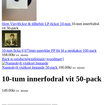
Hem
Vinylfickor & tillbehör
LP-fickor 10-tum
10-tum innerfodral
vit 50-pack
10-tum ficka 0,075mm superklar PP för bl a stenkakor 100-pack
168.00
kr
ex. moms
Back to products[textdomain=woodmart;]
Namnskylt visitkort liggande 50-pack
100.00
kr
ex. moms
10-tum innerfodral vit 50-pack
149.00
kr
ex. moms