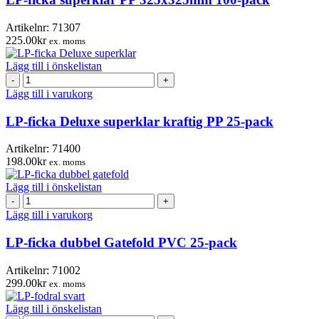
Artikelnr:
71307
225.00
kr
ex. moms
Lägg till i önskelistan
LP-
ficka
Lägg till i varukorg
Deluxe
superklar
LP-ficka Deluxe superklar kraftig PP 25-pack
kraftig
PP
Artikelnr:
71400
25-
198.00
kr
ex. moms
pack
mängd
Lägg till i önskelistan
LP-
ficka
Lägg till i varukorg
dubbel
Gatefold
LP-ficka dubbel Gatefold PVC 25-pack
PVC
25-
Artikelnr:
71002
pack
299.00
kr
ex. moms
mängd
Lägg till i önskelistan