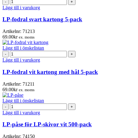
LP-
fodral
Lägg till i varukorg
svart
kartong
LP-fodral svart kartong 5-pack
5-
pack
Artikelnr:
71213
mängd
69.00
kr
ex. moms
Lägg till i önskelistan
LP-
fodral
Lägg till i varukorg
vit
kartong
LP-fodral vit kartong med hål 5-pack
med
hål
Artikelnr:
71211
5-
69.00
kr
ex. moms
pack
mängd
Lägg till i önskelistan
LP-
påse
Lägg till i varukorg
för
LP-
LP-påse för LP-skivor vit 500-pack
skivor
vit
Artikelnr:
74150