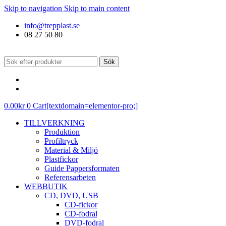
Skip to navigation
Skip to main content
info@trepplast.se
08 27 50 80
Sök
0.00
kr
0
Cart[textdomain=elementor-pro;]
TILLVERKNING
Produktion
Profiltryck
Material & Miljö
Plastfickor
Guide Pappersformaten
Referensarbeten
WEBBUTIK
CD, DVD, USB
CD-fickor
CD-fodral
DVD-fodral