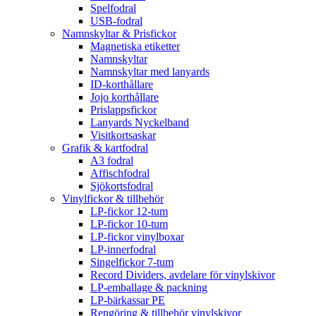
Spelfodral
USB-fodral
Namnskyltar & Prisfickor
Magnetiska etiketter
Namnskyltar
Namnskyltar med lanyards
ID-korthållare
Jojo korthållare
Prislappsfickor
Lanyards Nyckelband
Visitkortsaskar
Grafik & kartfodral
A3 fodral
Affischfodral
Sjökortsfodral
Vinylfickor & tillbehör
LP-fickor 12-tum
LP-fickor 10-tum
LP-fickor vinylboxar
LP-innerfodral
Singelfickor 7-tum
Record Dividers, avdelare för vinylskivor
LP-emballage & packning
LP-bärkassar PE
Rengöring & tillbehör vinylskivor