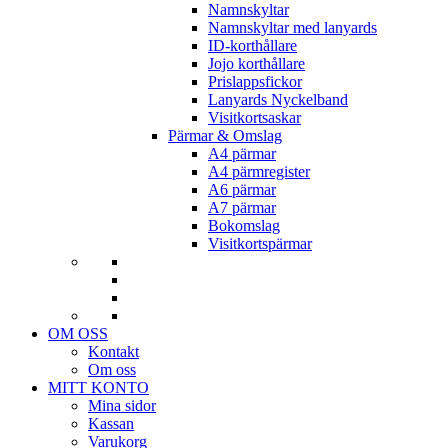
Namnskyltar
Namnskyltar med lanyards
ID-korthållare
Jojo korthållare
Prislappsfickor
Lanyards Nyckelband
Visitkortsaskar
Pärmar & Omslag
A4 pärmar
A4 pärmregister
A6 pärmar
A7 pärmar
Bokomslag
Visitkortspärmar
OM OSS
Kontakt
Om oss
MITT KONTO
Mina sidor
Kassan
Varukorg