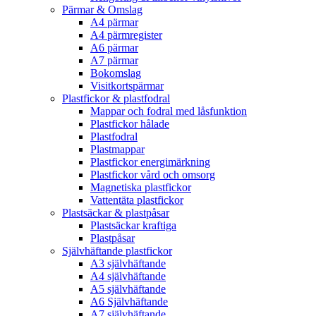
Pärmar & Omslag
A4 pärmar
A4 pärmregister
A6 pärmar
A7 pärmar
Bokomslag
Visitkortspärmar
Plastfickor & plastfodral
Mappar och fodral med låsfunktion
Plastfickor hålade
Plastfodral
Plastmappar
Plastfickor energimärkning
Plastfickor vård och omsorg
Magnetiska plastfickor
Vattentäta plastfickor
Plastsäckar & plastpåsar
Plastsäckar kraftiga
Plastpåsar
Självhäftande plastfickor
A3 självhäftande
A4 självhäftande
A5 självhäftande
A6 Självhäftande
A7 självhäftande