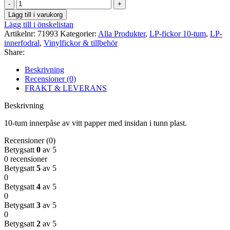
10-
tum
Lägg till i varukorg
innerfodral
Lägg till i önskelistan
vit
Artikelnr:
71993
Kategorier:
Alla Produkter
,
LP-fickor 10-tum
,
LP-
50-
innerfodral
,
Vinylfickor & tillbehör
pack
Share:
mängd
Beskrivning
Recensioner (0)
FRAKT & LEVERANS
Beskrivning
10-tum innerpåse av vitt papper med insidan i tunn plast.
Recensioner (0)
Betygsatt
0
av 5
0 recensioner
Betygsatt
5
av 5
0
Betygsatt
4
av 5
0
Betygsatt
3
av 5
0
Betygsatt
2
av 5