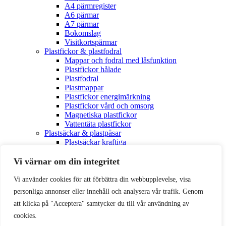
A4 pärmregister
A6 pärmar
A7 pärmar
Bokomslag
Visitkortspärmar
Plastfickor & plastfodral
Mappar och fodral med låsfunktion
Plastfickor hålade
Plastfodral
Plastmappar
Plastfickor energimärkning
Plastfickor vård och omsorg
Magnetiska plastfickor
Vattentäta plastfickor
Plastsäckar & plastpåsar
Plastsäckar kraftiga
Plastpåsar
Självhäftande plastfickor
Vi värnar om din integritet
A3 självhäftande
A4 självhäftande
Vi använder cookies för att förbättra din webbupplevelse, visa
A5 självhäftande
personliga annonser eller innehåll och analysera vår trafik. Genom
A6 Självhäftande
att klicka på "Acceptera" samtycker du till vår användning av
A7 självhäftande
CD, DVD, USB självhäftande
cookies.
Hörnfickor självhäftande