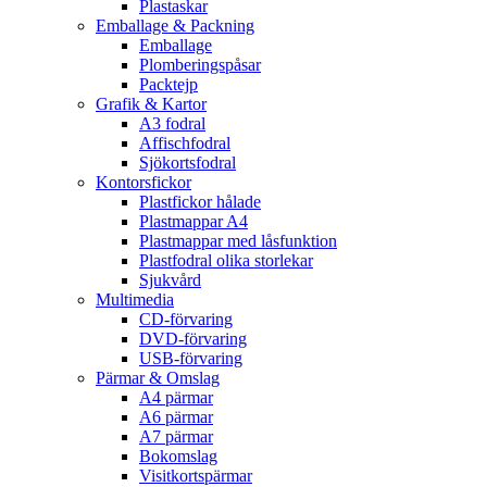
Plastaskar
Emballage & Packning
Emballage
Plomberingspåsar
Packtejp
Grafik & Kartor
A3 fodral
Affischfodral
Sjökortsfodral
Kontorsfickor
Plastfickor hålade
Plastmappar A4
Plastmappar med låsfunktion
Plastfodral olika storlekar
Sjukvård
Multimedia
CD-förvaring
DVD-förvaring
USB-förvaring
Pärmar & Omslag
A4 pärmar
A6 pärmar
A7 pärmar
Bokomslag
Visitkortspärmar