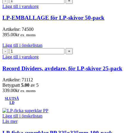
EMBALLAGE
Lägg till i varukorg
för
LP-
LP-EMBALLAGE för LP-skivor 50-pack
skivor
50-
Artikelnr:
74500
pack
395.00
kr
ex. moms
mängd
Lägg till i önskelistan
Record
Dividers,
Lägg till i varukorg
avdelare,
för
Record Dividers, avdelare, för LP-skivor 25-pack
LP-
skivor
Artikelnr:
71112
25-
Betygsatt
5.00
av 5
pack
339.00
kr
ex. moms
mängd
SLUTSÅ
LD
Lägg till i önskelistan
Läs mer
LP-ficka superklar PP 325x325mm 100-pack