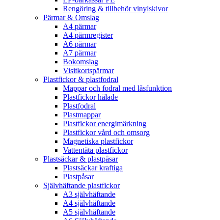
Rengöring & tillbehör vinylskivor
Pärmar & Omslag
A4 pärmar
A4 pärmregister
A6 pärmar
A7 pärmar
Bokomslag
Visitkortspärmar
Plastfickor & plastfodral
Mappar och fodral med låsfunktion
Plastfickor hålade
Plastfodral
Plastmappar
Plastfickor energimärkning
Plastfickor vård och omsorg
Magnetiska plastfickor
Vattentäta plastfickor
Plastsäckar & plastpåsar
Plastsäckar kraftiga
Plastpåsar
Självhäftande plastfickor
A3 självhäftande
A4 självhäftande
A5 självhäftande