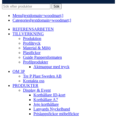
Sök
Menu[textdomain=woodmart;]
Categories[textdomain=woodmart;]
REFERENSARBETEN
TILLVERKNING
Produktion
Profiltryck
Material & Miljö
Plastfickor
Guide Pappersformaten
Profilprodukter
Aktmappar med tryck
OM 3P
Tre P Plast Sweden AB
Kontakta oss
PRODUKTER
Display & Event
Korthållare ID-kort
Korthållare A7
Jojo korthållare
Lanyards Nyckelband
Prislappsfickor möbelfickor