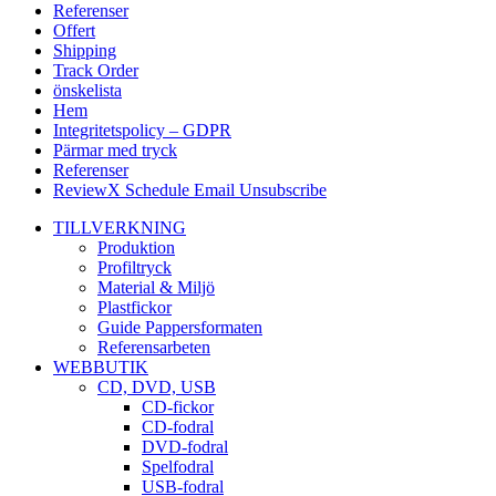
Referenser
Offert
Shipping
Track Order
önskelista
Hem
Integritetspolicy – GDPR
Pärmar med tryck
Referenser
ReviewX Schedule Email Unsubscribe
TILLVERKNING
Produktion
Profiltryck
Material & Miljö
Plastfickor
Guide Pappersformaten
Referensarbeten
WEBBUTIK
CD, DVD, USB
CD-fickor
CD-fodral
DVD-fodral
Spelfodral
USB-fodral