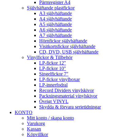
Pärmregister A4
Självhäftande plastfickor
A3 självhäftande
A4 självhäftande
A5 självhäftande
A6 självhäftande
A7 självhäftande
Hörnfickor självhäftande
Visitkortsfickor självhäftande
CD, DVD, USB självhäftande
Vinylfickor & Tillbehör
LP-fickor 12″
LP-fickor 10″
Singelfickor 7″
LP-fickor vinylboxar
LP-innerfodral
Record Dividers vinylskivor
Packningsmaterial vinylskivor
Övrigt VINYL
Skydda & förvara serietidningar
KONTO
Mitt konto / skapa konto
Varukorg
Kassan
Köpvillkor