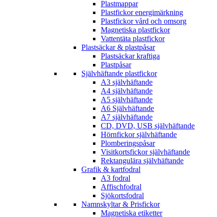
Plastmappar
Plastfickor energimärkning
Plastfickor vård och omsorg
Magnetiska plastfickor
Vattentäta plastfickor
Plastsäckar & plastpåsar
Plastsäckar kraftiga
Plastpåsar
Självhäftande plastfickor
A3 självhäftande
A4 självhäftande
A5 självhäftande
A6 Självhäftande
A7 självhäftande
CD, DVD, USB självhäftande
Hörnfickor självhäftande
Plomberingspåsar
Visitkortsfickor självhäftande
Rektangulära självhäftande
Grafik & kartfodral
A3 fodral
Affischfodral
Sjökortsfodral
Namnskyltar & Prisfickor
Magnetiska etiketter