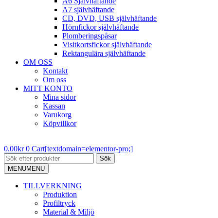
A6 Självhäftande
A7 självhäftande
CD, DVD, USB självhäftande
Hörnfickor självhäftande
Plomberingspåsar
Visitkortsfickor självhäftande
Rektangulära självhäftande
OM OSS
Kontakt
Om oss
MITT KONTO
Mina sidor
Kassan
Varukorg
Köpvillkor
0.00
kr
0
Cart[textdomain=elementor-pro;]
Sök
MENU
MENU
TILLVERKNING
Produktion
Profiltryck
Material & Miljö