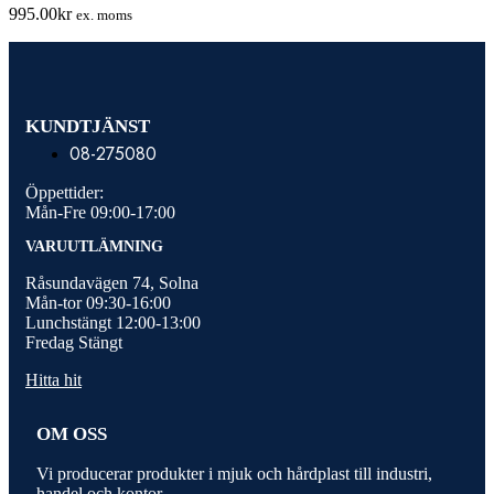
500-
995.00
kr
ex. moms
pack
mängd
KUNDTJÄNST
08-275080
Öppettider:
Mån-Fre 09:00-17:00
VARUUTLÄMNING
Råsundavägen 74, Solna
Mån-tor 09:30-16:00
Lunchstängt 12:00-13:00
Fredag Stängt
Hitta hit
OM OSS
Vi producerar produkter i mjuk och hårdplast till industri,
handel och kontor.