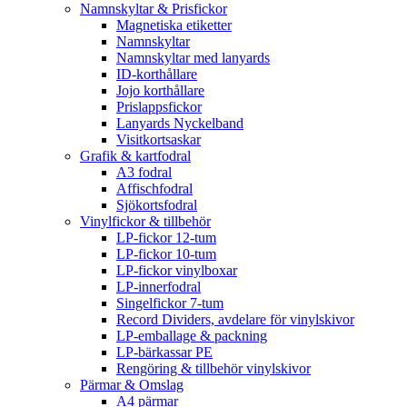
Namnskyltar & Prisfickor
Magnetiska etiketter
Namnskyltar
Namnskyltar med lanyards
ID-korthållare
Jojo korthållare
Prislappsfickor
Lanyards Nyckelband
Visitkortsaskar
Grafik & kartfodral
A3 fodral
Affischfodral
Sjökortsfodral
Vinylfickor & tillbehör
LP-fickor 12-tum
LP-fickor 10-tum
LP-fickor vinylboxar
LP-innerfodral
Singelfickor 7-tum
Record Dividers, avdelare för vinylskivor
LP-emballage & packning
LP-bärkassar PE
Rengöring & tillbehör vinylskivor
Pärmar & Omslag
A4 pärmar