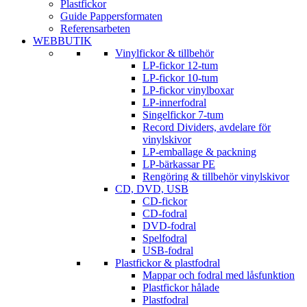
Plastfickor
Guide Pappersformaten
Referensarbeten
WEBBUTIK
Vinylfickor & tillbehör
LP-fickor 12-tum
LP-fickor 10-tum
LP-fickor vinylboxar
LP-innerfodral
Singelfickor 7-tum
Record Dividers, avdelare för
vinylskivor
LP-emballage & packning
LP-bärkassar PE
Rengöring & tillbehör vinylskivor
CD, DVD, USB
CD-fickor
CD-fodral
DVD-fodral
Spelfodral
USB-fodral
Plastfickor & plastfodral
Mappar och fodral med låsfunktion
Plastfickor hålade
Plastfodral