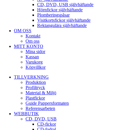
CD, DVD, USB självhäftande
Hörnfickor självhäftande
Plomberingspåsar
Visitkortsfickor självhäftande
Rektangulära självhäftande
OM OSS
Kontakt
Om oss
MITT KONTO
Mina sidor
Kassan
Varukorg
Köpvillkor
TILLVERKNING
Produktion
Profiltryck
Material & Miljö
Plastfickor
Guide Pappersformaten
Referensarbeten
WEBBUTIK
CD, DVD, USB
CD-fickor
CD-fodral