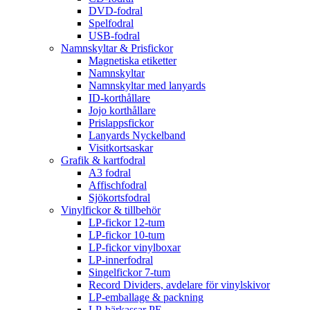
DVD-fodral
Spelfodral
USB-fodral
Namnskyltar & Prisfickor
Magnetiska etiketter
Namnskyltar
Namnskyltar med lanyards
ID-korthållare
Jojo korthållare
Prislappsfickor
Lanyards Nyckelband
Visitkortsaskar
Grafik & kartfodral
A3 fodral
Affischfodral
Sjökortsfodral
Vinylfickor & tillbehör
LP-fickor 12-tum
LP-fickor 10-tum
LP-fickor vinylboxar
LP-innerfodral
Singelfickor 7-tum
Record Dividers, avdelare för vinylskivor
LP-emballage & packning
LP-bärkassar PE