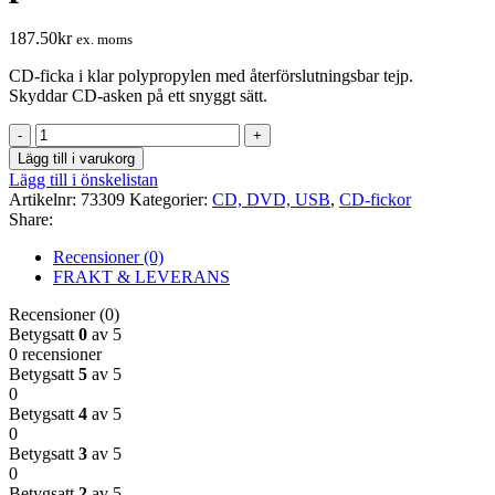
187.50
kr
ex. moms
CD-ficka i klar polypropylen med återförslutningsbar tejp.
Skyddar CD-asken på ett snyggt sätt.
CD-
ficka
Lägg till i varukorg
med
Lägg till i önskelistan
återförslutningsbar
Artikelnr:
73309
Kategorier:
CD, DVD, USB
,
CD-fickor
tejp
Share:
250-
pack
Recensioner (0)
mängd
FRAKT & LEVERANS
Recensioner (0)
Betygsatt
0
av 5
0 recensioner
Betygsatt
5
av 5
0
Betygsatt
4
av 5
0
Betygsatt
3
av 5
0
Betygsatt
2
av 5