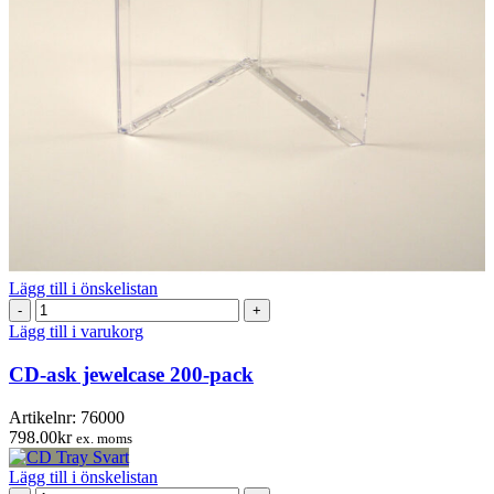
Lägg till i önskelistan
CD-
ask
Lägg till i varukorg
jewelcase
200-
CD-ask jewelcase 200-pack
pack
mängd
Artikelnr:
76000
798.00
kr
ex. moms
Lägg till i önskelistan