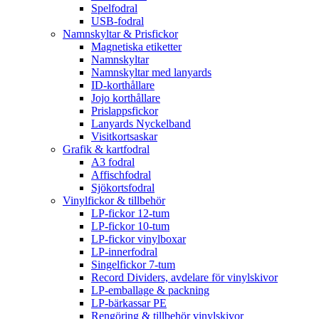
Spelfodral
USB-fodral
Namnskyltar & Prisfickor
Magnetiska etiketter
Namnskyltar
Namnskyltar med lanyards
ID-korthållare
Jojo korthållare
Prislappsfickor
Lanyards Nyckelband
Visitkortsaskar
Grafik & kartfodral
A3 fodral
Affischfodral
Sjökortsfodral
Vinylfickor & tillbehör
LP-fickor 12-tum
LP-fickor 10-tum
LP-fickor vinylboxar
LP-innerfodral
Singelfickor 7-tum
Record Dividers, avdelare för vinylskivor
LP-emballage & packning
LP-bärkassar PE
Rengöring & tillbehör vinylskivor