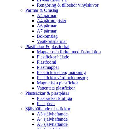
Rengöring & tillbehör vinylskivor
Pärmar & Omslag
A4 pärmar
A4 pärmregister
A6 pärmar
A7 pärmar
Bokomslag
Visitkortspärmar
Plastfickor & plastfodral
Mappar och fodral med låsfunktion
Plastfickor hålade
Plastfodral
Plastmappar
Plastfickor energimärkning
Plastfickor vård och omsorg
Magnetiska plastfickor
Vattentäta plastfickor
Plastsäckar & plastpåsar
Plastsäckar kraftiga
Plastpåsar
Självhäftande plastfickor
A3 självhäftande
A4 självhäftande
A5 självhäftande