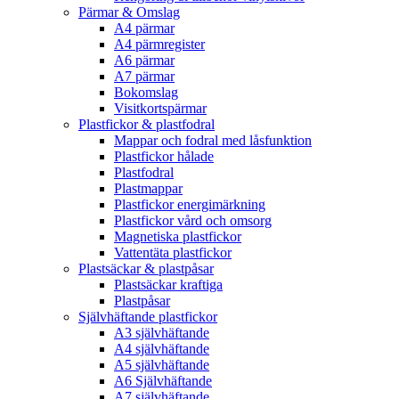
Pärmar & Omslag
A4 pärmar
A4 pärmregister
A6 pärmar
A7 pärmar
Bokomslag
Visitkortspärmar
Plastfickor & plastfodral
Mappar och fodral med låsfunktion
Plastfickor hålade
Plastfodral
Plastmappar
Plastfickor energimärkning
Plastfickor vård och omsorg
Magnetiska plastfickor
Vattentäta plastfickor
Plastsäckar & plastpåsar
Plastsäckar kraftiga
Plastpåsar
Självhäftande plastfickor
A3 självhäftande
A4 självhäftande
A5 självhäftande
A6 Självhäftande
A7 självhäftande