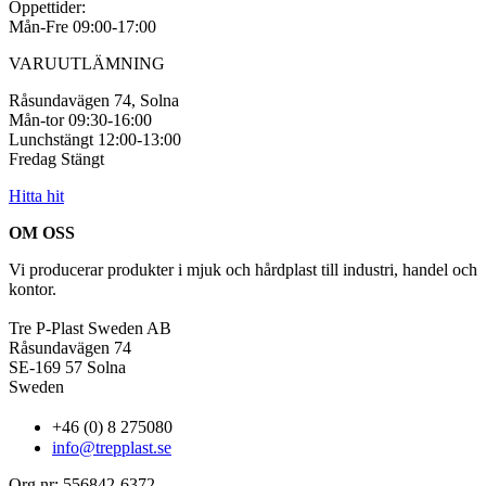
Öppettider:
Mån-Fre 09:00-17:00
VARUUTLÄMNING
Råsundavägen 74, Solna
Mån-tor 09:30-16:00
Lunchstängt 12:00-13:00
Fredag Stängt
Hitta hit
OM OSS
Vi producerar produkter i mjuk och hårdplast till industri, handel och
kontor.
Tre P-Plast Sweden AB
Råsundavägen 74
SE-169 57 Solna
Sweden
+46 (0) 8 275080
info@trepplast.se
Org.nr: 556842-6372