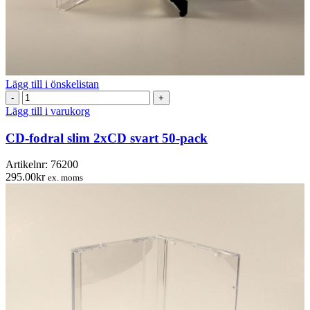
Lägg till i önskelistan
CD-
fodral
Lägg till i varukorg
slim
2xCD
CD-fodral slim 2xCD svart 50-pack
svart
50-
Artikelnr:
76200
pack
295.00
kr
ex. moms
mängd