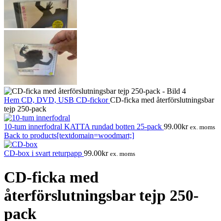
Hem
CD, DVD, USB
CD-fickor
CD-ficka med återförslutningsbar
tejp 250-pack
10-tum innerfodral KATTA rundad botten 25-pack
99.00
kr
ex. moms
Back to products[textdomain=woodmart;]
CD-box i svart returpapp
99.00
kr
ex. moms
CD-ficka med
återförslutningsbar tejp 250-
pack