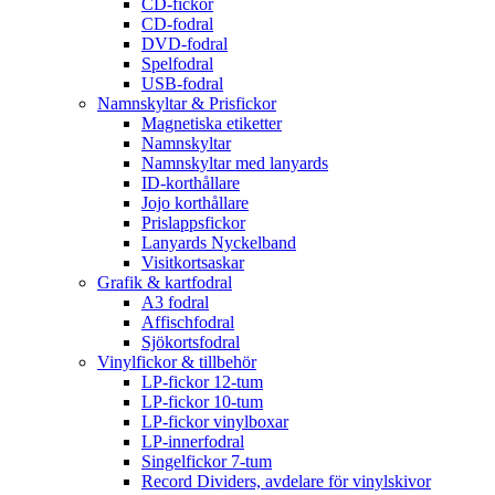
CD-fickor
CD-fodral
DVD-fodral
Spelfodral
USB-fodral
Namnskyltar & Prisfickor
Magnetiska etiketter
Namnskyltar
Namnskyltar med lanyards
ID-korthållare
Jojo korthållare
Prislappsfickor
Lanyards Nyckelband
Visitkortsaskar
Grafik & kartfodral
A3 fodral
Affischfodral
Sjökortsfodral
Vinylfickor & tillbehör
LP-fickor 12-tum
LP-fickor 10-tum
LP-fickor vinylboxar
LP-innerfodral
Singelfickor 7-tum
Record Dividers, avdelare för vinylskivor