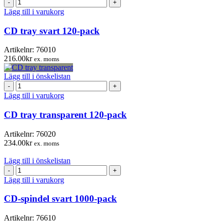
CD
tray
Lägg till i varukorg
svart
120-
CD tray svart 120-pack
pack
mängd
Artikelnr:
76010
216.00
kr
ex. moms
Lägg till i önskelistan
CD
tray
Lägg till i varukorg
transparent
120-
CD tray transparent 120-pack
pack
mängd
Artikelnr:
76020
234.00
kr
ex. moms
Lägg till i önskelistan
CD-
spindel
Lägg till i varukorg
svart
1000-
CD-spindel svart 1000-pack
pack
mängd
Artikelnr:
76610