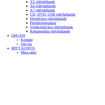
A5 självhäftande
A6 Självhäftande
A7 självhäftande
CD, DVD, USB självhäftande
Hörnfickor självhäftande
Plomberingspåsar
Visitkortsfickor självhäftande
Rektangulära självhäftande
OM OSS
Kontakt
Om oss
MITT KONTO
Mina sidor
Kassan
Varukorg
Köpvillkor
önskelista
Login / Register
VARUKORG
Stäng[textdomain=woodmart;]
Sign in
Stäng[textdomain=woodmart;]
No account yet?