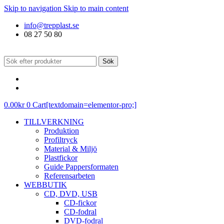
Skip to navigation
Skip to main content
info@trepplast.se
08 27 50 80
Sök
0.00
kr
0
Cart[textdomain=elementor-pro;]
TILLVERKNING
Produktion
Profiltryck
Material & Miljö
Plastfickor
Guide Pappersformaten
Referensarbeten
WEBBUTIK
CD, DVD, USB
CD-fickor
CD-fodral
DVD-fodral