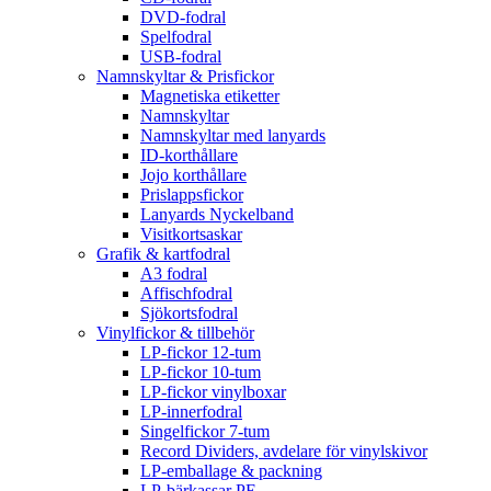
DVD-fodral
Spelfodral
USB-fodral
Namnskyltar & Prisfickor
Magnetiska etiketter
Namnskyltar
Namnskyltar med lanyards
ID-korthållare
Jojo korthållare
Prislappsfickor
Lanyards Nyckelband
Visitkortsaskar
Grafik & kartfodral
A3 fodral
Affischfodral
Sjökortsfodral
Vinylfickor & tillbehör
LP-fickor 12-tum
LP-fickor 10-tum
LP-fickor vinylboxar
LP-innerfodral
Singelfickor 7-tum
Record Dividers, avdelare för vinylskivor
LP-emballage & packning
LP-bärkassar PE