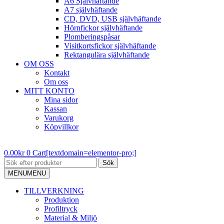
A6 Självhäftande
A7 självhäftande
CD, DVD, USB självhäftande
Hörnfickor självhäftande
Plomberingspåsar
Visitkortsfickor självhäftande
Rektangulära självhäftande
OM OSS
Kontakt
Om oss
MITT KONTO
Mina sidor
Kassan
Varukorg
Köpvillkor
0.00
kr
0
Cart[textdomain=elementor-pro;]
Sök
MENU
MENU
TILLVERKNING
Produktion
Profiltryck
Material & Miljö