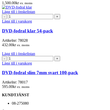
1,500.00
kr
ex. moms
Lägg till i önskelistan
DVD-
fodral
Lägg till i varukorg
klar
54-
DVD-fodral klar 54-pack
pack
mängd
Artikelnr:
78028
432.00
kr
ex. moms
Lägg till i önskelistan
DVD-
fodral
Lägg till i varukorg
slim
7mm
DVD-fodral slim 7mm svart 100-pack
svart
100-
Artikelnr:
78017
pack
595.00
kr
ex. moms
mängd
KUNDTJÄNST
08-275080