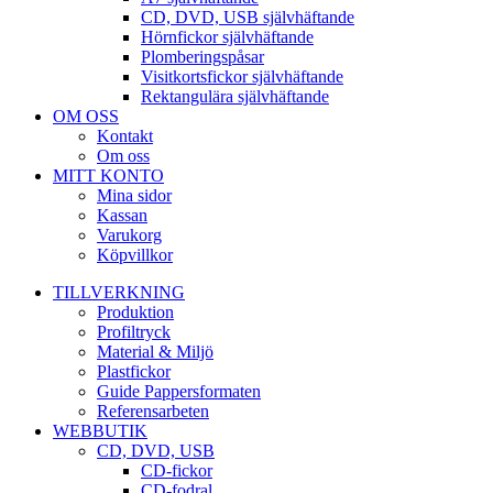
CD, DVD, USB självhäftande
Hörnfickor självhäftande
Plomberingspåsar
Visitkortsfickor självhäftande
Rektangulära självhäftande
OM OSS
Kontakt
Om oss
MITT KONTO
Mina sidor
Kassan
Varukorg
Köpvillkor
TILLVERKNING
Produktion
Profiltryck
Material & Miljö
Plastfickor
Guide Pappersformaten
Referensarbeten
WEBBUTIK
CD, DVD, USB
CD-fickor
CD-fodral