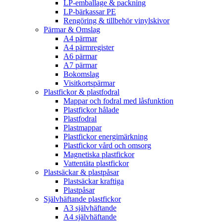
LP-emballage & packning
LP-bärkassar PE
Rengöring & tillbehör vinylskivor
Pärmar & Omslag
A4 pärmar
A4 pärmregister
A6 pärmar
A7 pärmar
Bokomslag
Visitkortspärmar
Plastfickor & plastfodral
Mappar och fodral med låsfunktion
Plastfickor hålade
Plastfodral
Plastmappar
Plastfickor energimärkning
Plastfickor vård och omsorg
Magnetiska plastfickor
Vattentäta plastfickor
Plastsäckar & plastpåsar
Plastsäckar kraftiga
Plastpåsar
Självhäftande plastfickor
A3 självhäftande
A4 självhäftande