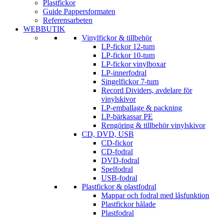
Plastfickor
Guide Pappersformaten
Referensarbeten
WEBBUTIK
Vinylfickor & tillbehör
LP-fickor 12-tum
LP-fickor 10-tum
LP-fickor vinylboxar
LP-innerfodral
Singelfickor 7-tum
Record Dividers, avdelare för
vinylskivor
LP-emballage & packning
LP-bärkassar PE
Rengöring & tillbehör vinylskivor
CD, DVD, USB
CD-fickor
CD-fodral
DVD-fodral
Spelfodral
USB-fodral
Plastfickor & plastfodral
Mappar och fodral med låsfunktion
Plastfickor hålade
Plastfodral