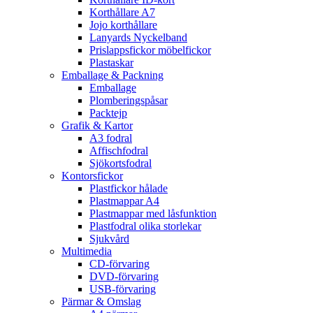
Korthållare A7
Jojo korthållare
Lanyards Nyckelband
Prislappsfickor möbelfickor
Plastaskar
Emballage & Packning
Emballage
Plomberingspåsar
Packtejp
Grafik & Kartor
A3 fodral
Affischfodral
Sjökortsfodral
Kontorsfickor
Plastfickor hålade
Plastmappar A4
Plastmappar med låsfunktion
Plastfodral olika storlekar
Sjukvård
Multimedia
CD-förvaring
DVD-förvaring
USB-förvaring
Pärmar & Omslag