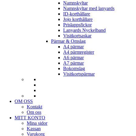
Namnskyltar
Namnskyltar med lanyards
ID-korthållare
Jojo korthållare
Prislappsfickor
Lanyards Nyckelband
Visitkortsaskar
Pärmar & Omslag
A4 pärmar
A4 pärmregister
A6 pärmar
A7 pärmar
Bokomslag
Visitkortspärmar
OM OSS
Kontakt
Om oss
MITT KONTO
Mina sidor
Kassan
Varukorg