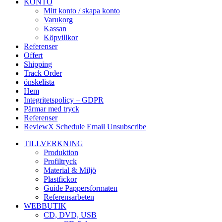
KONTO
Mitt konto / skapa konto
Varukorg
Kassan
Köpvillkor
Referenser
Offert
Shipping
Track Order
önskelista
Hem
Integritetspolicy – GDPR
Pärmar med tryck
Referenser
ReviewX Schedule Email Unsubscribe
TILLVERKNING
Produktion
Profiltryck
Material & Miljö
Plastfickor
Guide Pappersformaten
Referensarbeten
WEBBUTIK
CD, DVD, USB