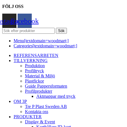
FÖLJ OSS
nstagram
Facebook
Sök
Menu[textdomain=woodmart;]
Categories[textdomain=woodmart;]
REFERENSARBETEN
TILLVERKNING
Produktion
Profiltryck
Material & Miljö
Plastfickor
Guide Pappersformaten
Profilprodukter
Aktmappar med tryck
OM 3P
Tre P Plast Sweden AB
Kontakta oss
PRODUKTER
Display & Event
Korthållare ID-kort