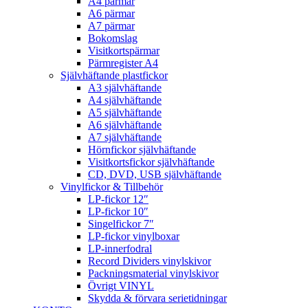
A4 pärmar
A6 pärmar
A7 pärmar
Bokomslag
Visitkortspärmar
Pärmregister A4
Självhäftande plastfickor
A3 självhäftande
A4 självhäftande
A5 självhäftande
A6 självhäftande
A7 självhäftande
Hörnfickor självhäftande
Visitkortsfickor självhäftande
CD, DVD, USB självhäftande
Vinylfickor & Tillbehör
LP-fickor 12″
LP-fickor 10″
Singelfickor 7″
LP-fickor vinylboxar
LP-innerfodral
Record Dividers vinylskivor
Packningsmaterial vinylskivor
Övrigt VINYL
Skydda & förvara serietidningar