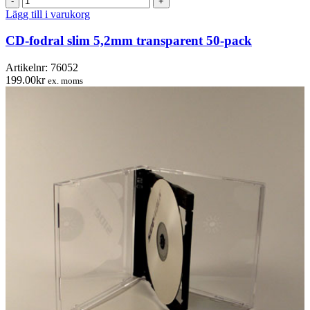
fodral
Lägg till i varukorg
slim
5,2mm
CD-fodral slim 5,2mm transparent 50-pack
transparent
50-
Artikelnr:
76052
pack
199.00
kr
ex. moms
mängd