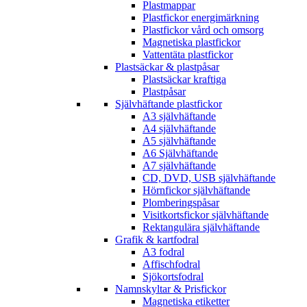
Plastmappar
Plastfickor energimärkning
Plastfickor vård och omsorg
Magnetiska plastfickor
Vattentäta plastfickor
Plastsäckar & plastpåsar
Plastsäckar kraftiga
Plastpåsar
Självhäftande plastfickor
A3 självhäftande
A4 självhäftande
A5 självhäftande
A6 Självhäftande
A7 självhäftande
CD, DVD, USB självhäftande
Hörnfickor självhäftande
Plomberingspåsar
Visitkortsfickor självhäftande
Rektangulära självhäftande
Grafik & kartfodral
A3 fodral
Affischfodral
Sjökortsfodral
Namnskyltar & Prisfickor
Magnetiska etiketter