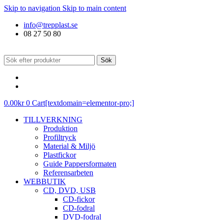
Skip to navigation
Skip to main content
info@trepplast.se
08 27 50 80
Sök
0.00
kr
0
Cart[textdomain=elementor-pro;]
TILLVERKNING
Produktion
Profiltryck
Material & Miljö
Plastfickor
Guide Pappersformaten
Referensarbeten
WEBBUTIK
CD, DVD, USB
CD-fickor
CD-fodral
DVD-fodral