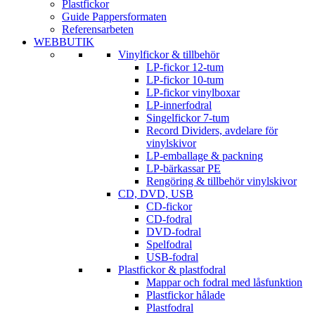
Plastfickor
Guide Pappersformaten
Referensarbeten
WEBBUTIK
Vinylfickor & tillbehör
LP-fickor 12-tum
LP-fickor 10-tum
LP-fickor vinylboxar
LP-innerfodral
Singelfickor 7-tum
Record Dividers, avdelare för
vinylskivor
LP-emballage & packning
LP-bärkassar PE
Rengöring & tillbehör vinylskivor
CD, DVD, USB
CD-fickor
CD-fodral
DVD-fodral
Spelfodral
USB-fodral
Plastfickor & plastfodral
Mappar och fodral med låsfunktion
Plastfickor hålade
Plastfodral