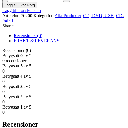
fodral
Lägg till i varukorg
slim
Lägg till i önskelistan
2xCD
Artikelnr:
76200
Kategorier:
Alla Produkter
,
CD, DVD, USB
,
CD-
svart
fodral
50-
Share:
pack
mängd
Recensioner (0)
FRAKT & LEVERANS
Recensioner (0)
Betygsatt
0
av 5
0 recensioner
Betygsatt
5
av 5
0
Betygsatt
4
av 5
0
Betygsatt
3
av 5
0
Betygsatt
2
av 5
0
Betygsatt
1
av 5
0
Recensioner