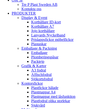
OM 3P
Tre P Plast Sweden AB
Kontakta oss
PRODUKTER
Display & Event
Korthållare ID-kort
Korthållare A7
Jojo korthållare
Lanyards Nyckelband
Prislappsfickor möbelfickor
Plastaskar
Emballage & Packning
Emballage
Plomberingspåsar
Packtejp
Grafik & Kartor
A3 fodral
Affischfodral
Sjökortsfodral
Kontorsfickor
Plastfickor hålade
Plastmappar A4
Plastmappar med låsfunktion
Plastfodral olika storlekar
Sjukvård