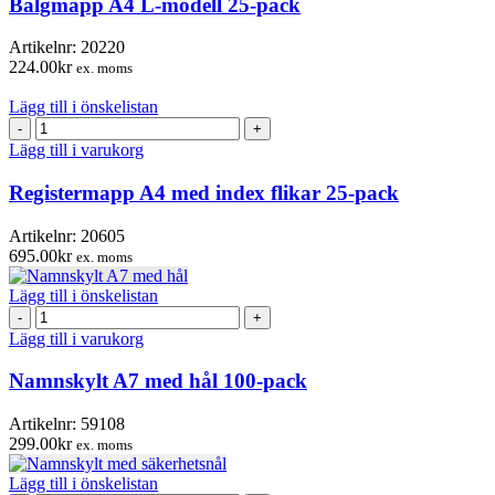
Bälgmapp A4 L-modell 25-pack
25-
pack
Artikelnr:
20220
mängd
224.00
kr
ex. moms
Lägg till i önskelistan
Registermapp
A4
Lägg till i varukorg
med
index
Registermapp A4 med index flikar 25-pack
flikar
25-
Artikelnr:
20605
pack
695.00
kr
ex. moms
mängd
Lägg till i önskelistan
Namnskylt
A7
Lägg till i varukorg
med
hål
Namnskylt A7 med hål 100-pack
100-
pack
Artikelnr:
59108
mängd
299.00
kr
ex. moms
Lägg till i önskelistan