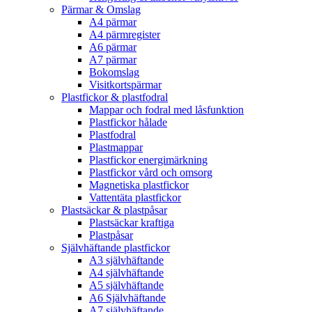
Pärmar & Omslag
A4 pärmar
A4 pärmregister
A6 pärmar
A7 pärmar
Bokomslag
Visitkortspärmar
Plastfickor & plastfodral
Mappar och fodral med låsfunktion
Plastfickor hålade
Plastfodral
Plastmappar
Plastfickor energimärkning
Plastfickor vård och omsorg
Magnetiska plastfickor
Vattentäta plastfickor
Plastsäckar & plastpåsar
Plastsäckar kraftiga
Plastpåsar
Självhäftande plastfickor
A3 självhäftande
A4 självhäftande
A5 självhäftande
A6 Självhäftande
A7 självhäftande