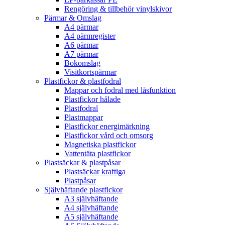
Rengöring & tillbehör vinylskivor
Pärmar & Omslag
A4 pärmar
A4 pärmregister
A6 pärmar
A7 pärmar
Bokomslag
Visitkortspärmar
Plastfickor & plastfodral
Mappar och fodral med låsfunktion
Plastfickor hålade
Plastfodral
Plastmappar
Plastfickor energimärkning
Plastfickor vård och omsorg
Magnetiska plastfickor
Vattentäta plastfickor
Plastsäckar & plastpåsar
Plastsäckar kraftiga
Plastpåsar
Självhäftande plastfickor
A3 självhäftande
A4 självhäftande
A5 självhäftande