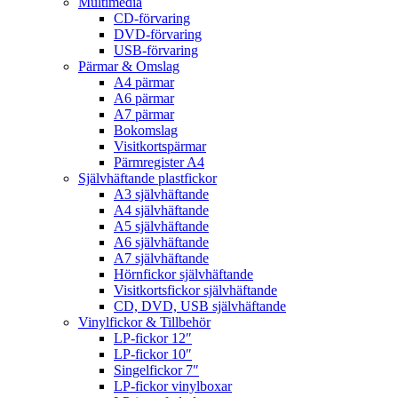
Multimedia
CD-förvaring
DVD-förvaring
USB-förvaring
Pärmar & Omslag
A4 pärmar
A6 pärmar
A7 pärmar
Bokomslag
Visitkortspärmar
Pärmregister A4
Självhäftande plastfickor
A3 självhäftande
A4 självhäftande
A5 självhäftande
A6 självhäftande
A7 självhäftande
Hörnfickor självhäftande
Visitkortsfickor självhäftande
CD, DVD, USB självhäftande
Vinylfickor & Tillbehör
LP-fickor 12″
LP-fickor 10″
Singelfickor 7″
LP-fickor vinylboxar