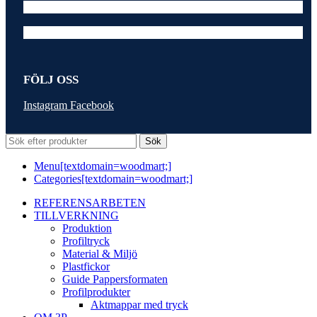
FÖLJ OSS
Instagram
Facebook
Sök
Menu[textdomain=woodmart;]
Categories[textdomain=woodmart;]
REFERENSARBETEN
TILLVERKNING
Produktion
Profiltryck
Material & Miljö
Plastfickor
Guide Pappersformaten
Profilprodukter
Aktmappar med tryck