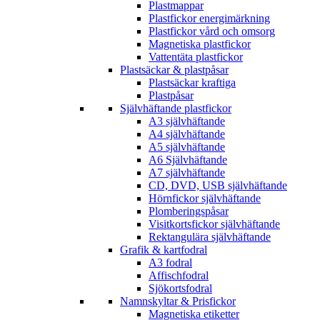
Plastmappar
Plastfickor energimärkning
Plastfickor vård och omsorg
Magnetiska plastfickor
Vattentäta plastfickor
Plastsäckar & plastpåsar
Plastsäckar kraftiga
Plastpåsar
Självhäftande plastfickor
A3 självhäftande
A4 självhäftande
A5 självhäftande
A6 Självhäftande
A7 självhäftande
CD, DVD, USB självhäftande
Hörnfickor självhäftande
Plomberingspåsar
Visitkortsfickor självhäftande
Rektangulära självhäftande
Grafik & kartfodral
A3 fodral
Affischfodral
Sjökortsfodral
Namnskyltar & Prisfickor
Magnetiska etiketter