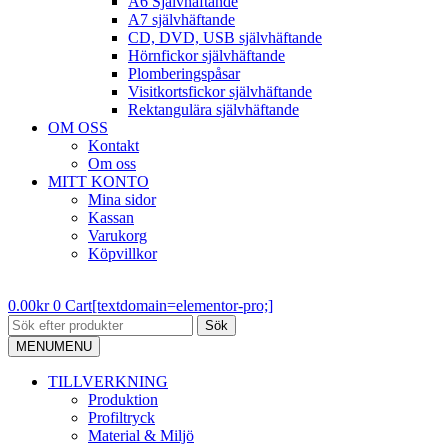
A6 Självhäftande
A7 självhäftande
CD, DVD, USB självhäftande
Hörnfickor självhäftande
Plomberingspåsar
Visitkortsfickor självhäftande
Rektangulära självhäftande
OM OSS
Kontakt
Om oss
MITT KONTO
Mina sidor
Kassan
Varukorg
Köpvillkor
0.00
kr
0
Cart[textdomain=elementor-pro;]
Sök
MENU
MENU
TILLVERKNING
Produktion
Profiltryck
Material & Miljö