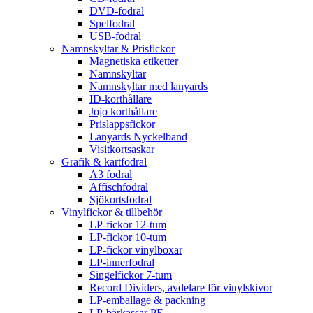
DVD-fodral
Spelfodral
USB-fodral
Namnskyltar & Prisfickor
Magnetiska etiketter
Namnskyltar
Namnskyltar med lanyards
ID-korthållare
Jojo korthållare
Prislappsfickor
Lanyards Nyckelband
Visitkortsaskar
Grafik & kartfodral
A3 fodral
Affischfodral
Sjökortsfodral
Vinylfickor & tillbehör
LP-fickor 12-tum
LP-fickor 10-tum
LP-fickor vinylboxar
LP-innerfodral
Singelfickor 7-tum
Record Dividers, avdelare för vinylskivor
LP-emballage & packning
LP-bärkassar PE