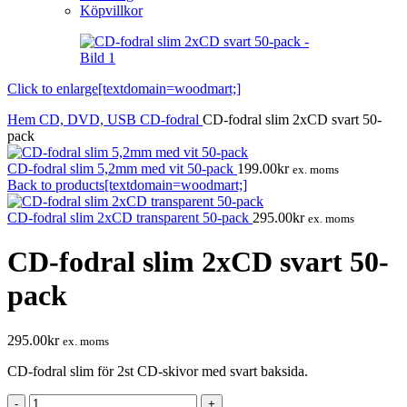
Köpvillkor
Click to enlarge[textdomain=woodmart;]
Hem
CD, DVD, USB
CD-fodral
CD-fodral slim 2xCD svart 50-
pack
CD-fodral slim 5,2mm med vit 50-pack
199.00
kr
ex. moms
Back to products[textdomain=woodmart;]
CD-fodral slim 2xCD transparent 50-pack
295.00
kr
ex. moms
CD-fodral slim 2xCD svart 50-
pack
295.00
kr
ex. moms
CD-fodral slim för 2st CD-skivor med svart baksida.
CD-