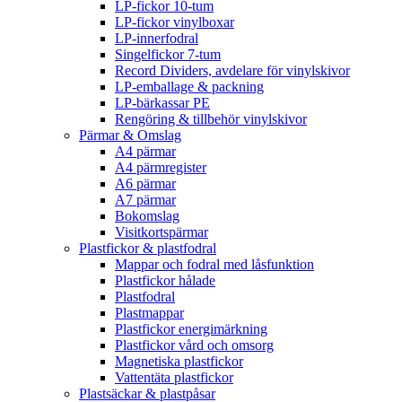
LP-fickor 10-tum
LP-fickor vinylboxar
LP-innerfodral
Singelfickor 7-tum
Record Dividers, avdelare för vinylskivor
LP-emballage & packning
LP-bärkassar PE
Rengöring & tillbehör vinylskivor
Pärmar & Omslag
A4 pärmar
A4 pärmregister
A6 pärmar
A7 pärmar
Bokomslag
Visitkortspärmar
Plastfickor & plastfodral
Mappar och fodral med låsfunktion
Plastfickor hålade
Plastfodral
Plastmappar
Plastfickor energimärkning
Plastfickor vård och omsorg
Magnetiska plastfickor
Vattentäta plastfickor
Plastsäckar & plastpåsar