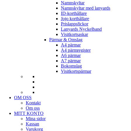
Namnskyltar
Namnskyltar med lanyards
ID-korthållare
Jojo korthållare
Prislappsfickor
Lanyards Nyckelband
Visitkortsaskar
Pärmar & Omslag
A4 pärmar
A4 pärmregister
A6 pärmar
A7 pärmar
Bokomslag
Visitkortspärmar
OM OSS
Kontakt
Om oss
MITT KONTO
Mina sidor
Kassan
Varukorg