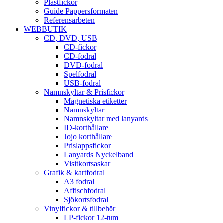
Plastfickor
Guide Pappersformaten
Referensarbeten
WEBBUTIK
CD, DVD, USB
CD-fickor
CD-fodral
DVD-fodral
Spelfodral
USB-fodral
Namnskyltar & Prisfickor
Magnetiska etiketter
Namnskyltar
Namnskyltar med lanyards
ID-korthållare
Jojo korthållare
Prislappsfickor
Lanyards Nyckelband
Visitkortsaskar
Grafik & kartfodral
A3 fodral
Affischfodral
Sjökortsfodral
Vinylfickor & tillbehör
LP-fickor 12-tum