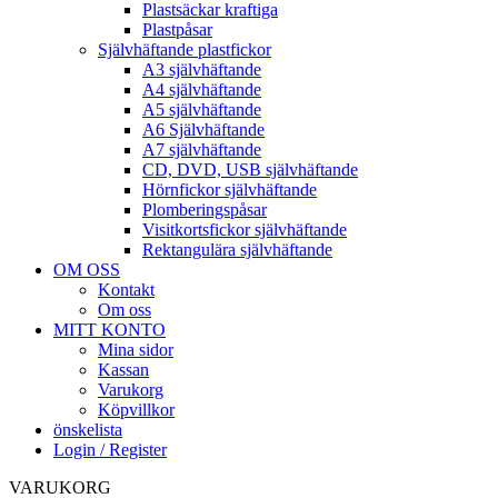
Plastsäckar kraftiga
Plastpåsar
Självhäftande plastfickor
A3 självhäftande
A4 självhäftande
A5 självhäftande
A6 Självhäftande
A7 självhäftande
CD, DVD, USB självhäftande
Hörnfickor självhäftande
Plomberingspåsar
Visitkortsfickor självhäftande
Rektangulära självhäftande
OM OSS
Kontakt
Om oss
MITT KONTO
Mina sidor
Kassan
Varukorg
Köpvillkor
önskelista
Login / Register
VARUKORG