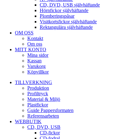
CD, DVD, USB självhäftande
Hörnfickor självhäftande
Plomberingspåsar
Visitkortsfickor självhäftande
Rektangulära självhäftande
OM OSS
Kontakt
Om oss
MITT KONTO
Mina sidor
Kassan
Varukorg
Köpvillkor
TILLVERKNING
Produktion
Profiltryck
Material & Miljö
Plastfickor
Guide Pappersformaten
Referensarbeten
WEBBUTIK
CD, DVD, USB
CD-fickor
CD-fodral