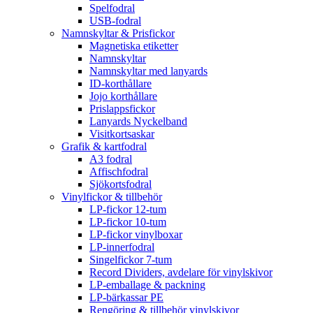
Spelfodral
USB-fodral
Namnskyltar & Prisfickor
Magnetiska etiketter
Namnskyltar
Namnskyltar med lanyards
ID-korthållare
Jojo korthållare
Prislappsfickor
Lanyards Nyckelband
Visitkortsaskar
Grafik & kartfodral
A3 fodral
Affischfodral
Sjökortsfodral
Vinylfickor & tillbehör
LP-fickor 12-tum
LP-fickor 10-tum
LP-fickor vinylboxar
LP-innerfodral
Singelfickor 7-tum
Record Dividers, avdelare för vinylskivor
LP-emballage & packning
LP-bärkassar PE
Rengöring & tillbehör vinylskivor