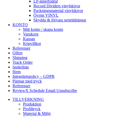
LP-innerfodral
Record Dividers vinylskivor
Packningsmaterial vinylskivor
Övrigt VINYL
Skydda & förvara serietidningar
KONTO
Mitt konto / skapa konto
Varukorg
Kassan
Köpvillkor
Referenser
Offert
Shipping
Track Order
önskelista
Hem
Integritetspolicy – GDPR
Pärmar med tryck
Referenser
ReviewX Schedule Email Unsubscribe
TILLVERKNING
Produktion
Profiltryck
Material & Miljö