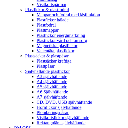
Visitkortspärmar
Plastfickor & plastfodral
Mappar och fodral med låsfunktion
Plastfickor hålade
Plastfodral
Plastmappar
Plastfickor energimärkning
Plastfickor vård och omsorg
Magnetiska plastfickor
Vattentäta plastfickor
Plastsäckar & plastpåsar
Plastsäckar kraftiga
Plastpåsar
Självhäftande plastfickor
A3 självhäftande
A4 självhäftande
A5 självhäftande
A6 Självhäftande
A7 självhäftande
CD, DVD, USB självhäftande
Hörnfickor självhäftande
Plomberingspåsar
Visitkortsfickor självhäftande
Rektangulära självhäftande
OM OSS