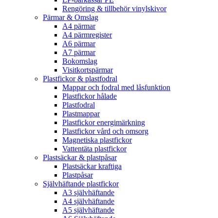
Rengöring & tillbehör vinylskivor
Pärmar & Omslag
A4 pärmar
A4 pärmregister
A6 pärmar
A7 pärmar
Bokomslag
Visitkortspärmar
Plastfickor & plastfodral
Mappar och fodral med låsfunktion
Plastfickor hålade
Plastfodral
Plastmappar
Plastfickor energimärkning
Plastfickor vård och omsorg
Magnetiska plastfickor
Vattentäta plastfickor
Plastsäckar & plastpåsar
Plastsäckar kraftiga
Plastpåsar
Självhäftande plastfickor
A3 självhäftande
A4 självhäftande
A5 självhäftande