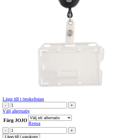
Lägg till i önskelistan
set
Korthållare
Den
Välj alternativ
med
här
Färg JOJO
skjutreglage
produkten
Rensa
och
har
set
JOJO
flera
Korthållare
Lägg till i varukorg
10-