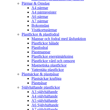
Pärmar & Omslag
A4 pärmar
A4 pärmregister
A6 pärmar
A7 pärmar
Bokomslag
Visitkortspärmar
Plastfickor & plastfodral
Mappar och fodral med låsfunktion
Plastfickor hålade
Plastfodral
Plastmappar
Plastfickor energimärkning
Plastfickor vård och omsorg
Magnetiska plastfickor
Vattentäta plastfickor
Plastsäckar & plastpåsar
Plastsäckar kraftiga
Plastpåsar
Självhäftande plastfickor
A3 självhäftande
A4 självhäftande
A5 självhäftande
A6 Självhäftande
A7 självhäftande