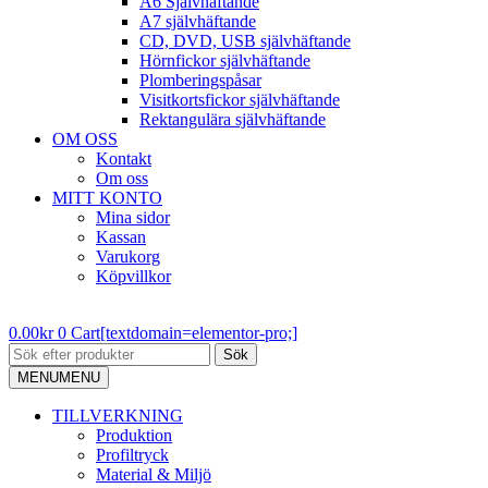
A6 Självhäftande
A7 självhäftande
CD, DVD, USB självhäftande
Hörnfickor självhäftande
Plomberingspåsar
Visitkortsfickor självhäftande
Rektangulära självhäftande
OM OSS
Kontakt
Om oss
MITT KONTO
Mina sidor
Kassan
Varukorg
Köpvillkor
0.00
kr
0
Cart[textdomain=elementor-pro;]
Sök
MENU
MENU
TILLVERKNING
Produktion
Profiltryck
Material & Miljö