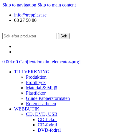
Skip to navigation
Skip to main content
info@trepplast.se
08 27 50 80
Sök
0.00
kr
0
Cart[textdomain=elementor-pro;]
TILLVERKNING
Produktion
Profiltryck
Material & Miljö
Plastfickor
Guide Pappersformaten
Referensarbeten
WEBBUTIK
CD, DVD, USB
CD-fickor
CD-fodral
DVD-fodral