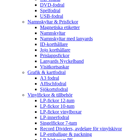
DVD-fodral
Spelfodral
USB-fodral
Namnskyltar & Prisfickor
Magnetiska etiketter
Namnskyltar
Namnskyltar med lanyards
ID-korthållare
Jojo korthållare
Prislappsfickor
Lanyards Nyckelband
Visitkortsaskar
Grafik & kartfodral
A3 fodral
Affischfodral
Sjökortsfodral
Vinylfickor & tillbehör
LP-fickor 12-tum
LP-fickor 10-tum
LP-fickor vinylboxar
LP-innerfodral
Singelfickor 7-tum
Record Dividers, avdelare för vinylskivor
LP-emballage & packning
LP-bärkassar PE