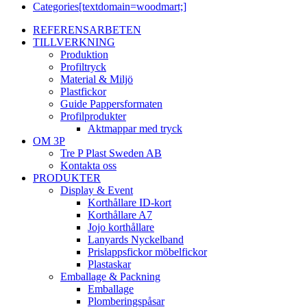
Categories[textdomain=woodmart;]
REFERENSARBETEN
TILLVERKNING
Produktion
Profiltryck
Material & Miljö
Plastfickor
Guide Pappersformaten
Profilprodukter
Aktmappar med tryck
OM 3P
Tre P Plast Sweden AB
Kontakta oss
PRODUKTER
Display & Event
Korthållare ID-kort
Korthållare A7
Jojo korthållare
Lanyards Nyckelband
Prislappsfickor möbelfickor
Plastaskar
Emballage & Packning
Emballage
Plomberingspåsar