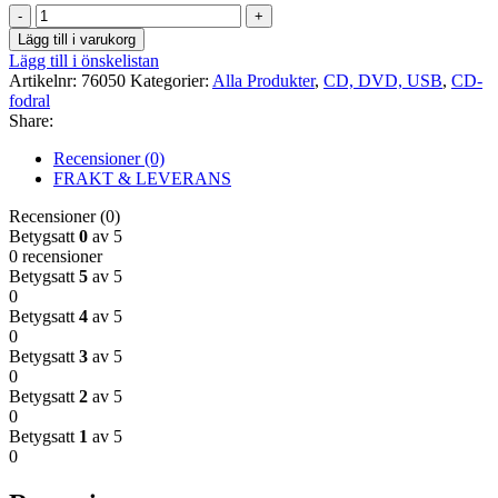
CD-
fodral
Lägg till i varukorg
slim
Lägg till i önskelistan
5,2mm
Artikelnr:
76050
Kategorier:
Alla Produkter
,
CD, DVD, USB
,
CD-
svart
fodral
50-
Share:
pack
mängd
Recensioner (0)
FRAKT & LEVERANS
Recensioner (0)
Betygsatt
0
av 5
0 recensioner
Betygsatt
5
av 5
0
Betygsatt
4
av 5
0
Betygsatt
3
av 5
0
Betygsatt
2
av 5
0
Betygsatt
1
av 5
0