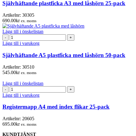
med
Självhäftande plastficka A3 med låshörn 25-pack
låshörn
25-
Artikelnr:
30305
pack
690.00
kr
ex. moms
mängd
Lägg till i önskelistan
Självhäftande
A5
Lägg till i varukorg
plastficka
med
Självhäftande A5 plastficka med låshörn 50-pack
låshörn
50-
Artikelnr:
30510
pack
545.00
kr
ex. moms
mängd
Lägg till i önskelistan
Registermapp
A4
Lägg till i varukorg
med
index
Registermapp A4 med index flikar 25-pack
flikar
25-
Artikelnr:
20605
pack
695.00
kr
ex. moms
mängd
KUNDTJÄNST