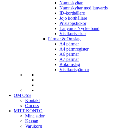
Namnskyltar
Namnskyltar med lanyards
ID-korthållare
Jojo korthållare
Prislappsfickor
Lanyards Nyckelband
Visitkortsaskar
Pärmar & Omslag
A4 pärmar
A4 pärmregister
A6 pärmar
A7 pärmar
Bokomslag
Visitkortspärmar
OM OSS
Kontakt
Om oss
MITT KONTO
Mina sidor
Kassan
Varukorg