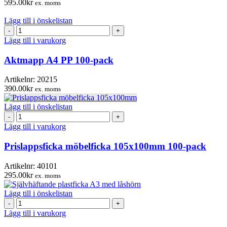
595.00
kr
ex. moms
mängd
Lägg till i önskelistan
Aktmapp
A4
Lägg till i varukorg
PP
100-
Aktmapp A4 PP 100-pack
pack
mängd
Artikelnr:
20215
390.00
kr
ex. moms
Lägg till i önskelistan
Prislappsficka
möbelficka
Lägg till i varukorg
105x100mm
100-
Prislappsficka möbelficka 105x100mm 100-pack
pack
mängd
Artikelnr:
40101
295.00
kr
ex. moms
Lägg till i önskelistan
Självhäftande
plastficka
Lägg till i varukorg
A3