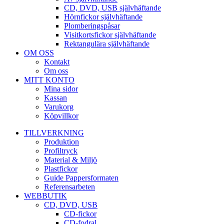
CD, DVD, USB självhäftande
Hörnfickor självhäftande
Plomberingspåsar
Visitkortsfickor självhäftande
Rektangulära självhäftande
OM OSS
Kontakt
Om oss
MITT KONTO
Mina sidor
Kassan
Varukorg
Köpvillkor
TILLVERKNING
Produktion
Profiltryck
Material & Miljö
Plastfickor
Guide Pappersformaten
Referensarbeten
WEBBUTIK
CD, DVD, USB
CD-fickor
CD-fodral