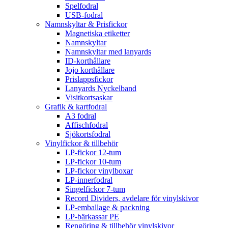
Spelfodral
USB-fodral
Namnskyltar & Prisfickor
Magnetiska etiketter
Namnskyltar
Namnskyltar med lanyards
ID-korthållare
Jojo korthållare
Prislappsfickor
Lanyards Nyckelband
Visitkortsaskar
Grafik & kartfodral
A3 fodral
Affischfodral
Sjökortsfodral
Vinylfickor & tillbehör
LP-fickor 12-tum
LP-fickor 10-tum
LP-fickor vinylboxar
LP-innerfodral
Singelfickor 7-tum
Record Dividers, avdelare för vinylskivor
LP-emballage & packning
LP-bärkassar PE
Rengöring & tillbehör vinylskivor