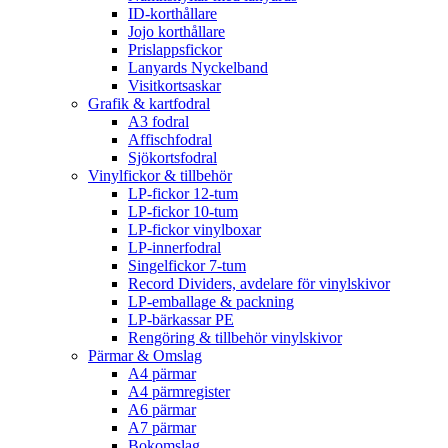
ID-korthållare
Jojo korthållare
Prislappsfickor
Lanyards Nyckelband
Visitkortsaskar
Grafik & kartfodral
A3 fodral
Affischfodral
Sjökortsfodral
Vinylfickor & tillbehör
LP-fickor 12-tum
LP-fickor 10-tum
LP-fickor vinylboxar
LP-innerfodral
Singelfickor 7-tum
Record Dividers, avdelare för vinylskivor
LP-emballage & packning
LP-bärkassar PE
Rengöring & tillbehör vinylskivor
Pärmar & Omslag
A4 pärmar
A4 pärmregister
A6 pärmar
A7 pärmar
Bokomslag