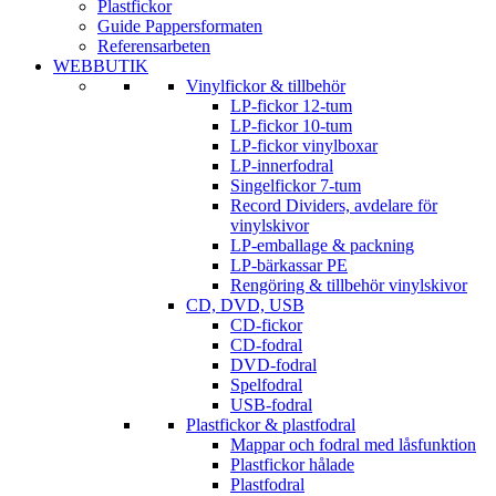
Plastfickor
Guide Pappersformaten
Referensarbeten
WEBBUTIK
Vinylfickor & tillbehör
LP-fickor 12-tum
LP-fickor 10-tum
LP-fickor vinylboxar
LP-innerfodral
Singelfickor 7-tum
Record Dividers, avdelare för
vinylskivor
LP-emballage & packning
LP-bärkassar PE
Rengöring & tillbehör vinylskivor
CD, DVD, USB
CD-fickor
CD-fodral
DVD-fodral
Spelfodral
USB-fodral
Plastfickor & plastfodral
Mappar och fodral med låsfunktion
Plastfickor hålade
Plastfodral