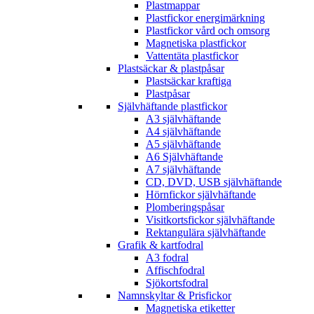
Plastmappar
Plastfickor energimärkning
Plastfickor vård och omsorg
Magnetiska plastfickor
Vattentäta plastfickor
Plastsäckar & plastpåsar
Plastsäckar kraftiga
Plastpåsar
Självhäftande plastfickor
A3 självhäftande
A4 självhäftande
A5 självhäftande
A6 Självhäftande
A7 självhäftande
CD, DVD, USB självhäftande
Hörnfickor självhäftande
Plomberingspåsar
Visitkortsfickor självhäftande
Rektangulära självhäftande
Grafik & kartfodral
A3 fodral
Affischfodral
Sjökortsfodral
Namnskyltar & Prisfickor
Magnetiska etiketter