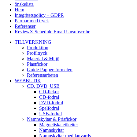
önskelista
Hem
Integritetspolicy – GDPR
Pärmar med tryck
Referenser
ReviewX Schedule Email Unsubscribe
TILLVERKNING
Produktion
Profiltryck
Material & Miljö
Plastfickor
Guide Pappersformaten
Referensarbeten
WEBBUTIK
CD, DVD, USB
CD-fickor
CD-fodral
DVD-fodral
Spelfodral
USB-fodral
Namnskyltar & Prisfickor
Magnetiska etiketter
Namnskyltar
Namnskyltar med lanyards