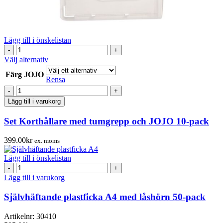
Lägg till i önskelistan
Set
Korthållare
Den
Välj alternativ
med
här
Färg JOJO
tumgrepp
produkten
Rensa
och
har
Set
JOJO
flera
Korthållare
Lägg till i varukorg
10-
varianter.
med
pack
De
tumgrepp
Set Korthållare med tumgrepp och JOJO 10-pack
mängd
olika
och
alternativen
JOJO
kan
399.00
kr
ex. moms
10-
väljas
pack
på
Lägg till i önskelistan
mängd
produktsidan
Självhäftande
plastficka
Lägg till i varukorg
A4
med
Självhäftande plastficka A4 med låshörn 50-pack
låshörn
50-
Artikelnr:
30410
pack