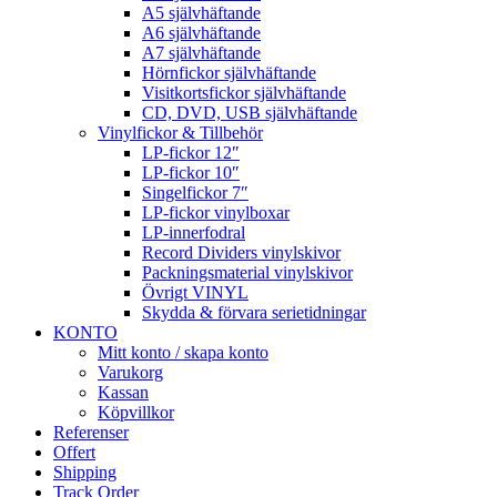
A5 självhäftande
A6 självhäftande
A7 självhäftande
Hörnfickor självhäftande
Visitkortsfickor självhäftande
CD, DVD, USB självhäftande
Vinylfickor & Tillbehör
LP-fickor 12″
LP-fickor 10″
Singelfickor 7″
LP-fickor vinylboxar
LP-innerfodral
Record Dividers vinylskivor
Packningsmaterial vinylskivor
Övrigt VINYL
Skydda & förvara serietidningar
KONTO
Mitt konto / skapa konto
Varukorg
Kassan
Köpvillkor
Referenser
Offert
Shipping
Track Order