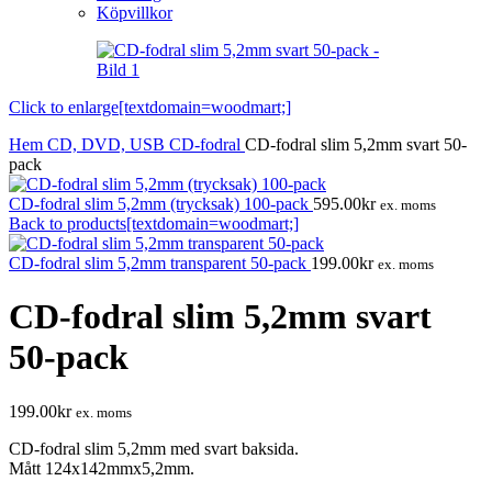
Köpvillkor
Click to enlarge[textdomain=woodmart;]
Hem
CD, DVD, USB
CD-fodral
CD-fodral slim 5,2mm svart 50-
pack
CD-fodral slim 5,2mm (trycksak) 100-pack
595.00
kr
ex. moms
Back to products[textdomain=woodmart;]
CD-fodral slim 5,2mm transparent 50-pack
199.00
kr
ex. moms
CD-fodral slim 5,2mm svart
50-pack
199.00
kr
ex. moms
CD-fodral slim 5,2mm med svart baksida.
Mått 124x142mmx5,2mm.