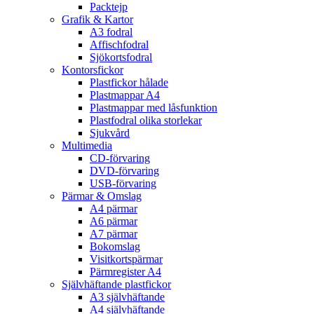
Packtejp
Grafik & Kartor
A3 fodral
Affischfodral
Sjökortsfodral
Kontorsfickor
Plastfickor hålade
Plastmappar A4
Plastmappar med låsfunktion
Plastfodral olika storlekar
Sjukvård
Multimedia
CD-förvaring
DVD-förvaring
USB-förvaring
Pärmar & Omslag
A4 pärmar
A6 pärmar
A7 pärmar
Bokomslag
Visitkortspärmar
Pärmregister A4
Självhäftande plastfickor
A3 självhäftande
A4 självhäftande