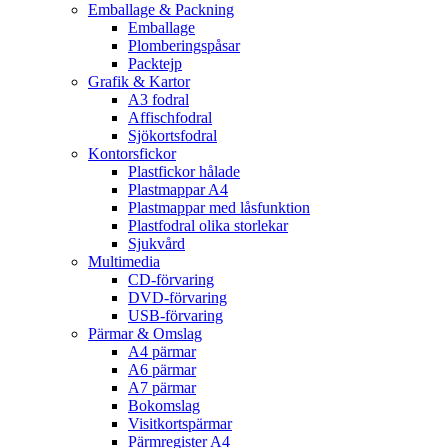
Emballage & Packning
Emballage
Plomberingspåsar
Packtejp
Grafik & Kartor
A3 fodral
Affischfodral
Sjökortsfodral
Kontorsfickor
Plastfickor hålade
Plastmappar A4
Plastmappar med låsfunktion
Plastfodral olika storlekar
Sjukvård
Multimedia
CD-förvaring
DVD-förvaring
USB-förvaring
Pärmar & Omslag
A4 pärmar
A6 pärmar
A7 pärmar
Bokomslag
Visitkortspärmar
Pärmregister A4