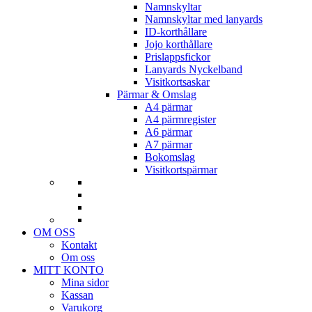
Namnskyltar
Namnskyltar med lanyards
ID-korthållare
Jojo korthållare
Prislappsfickor
Lanyards Nyckelband
Visitkortsaskar
Pärmar & Omslag
A4 pärmar
A4 pärmregister
A6 pärmar
A7 pärmar
Bokomslag
Visitkortspärmar
OM OSS
Kontakt
Om oss
MITT KONTO
Mina sidor
Kassan
Varukorg