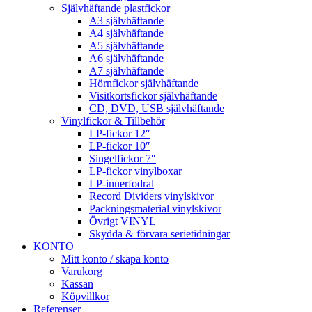
Självhäftande plastfickor
A3 självhäftande
A4 självhäftande
A5 självhäftande
A6 självhäftande
A7 självhäftande
Hörnfickor självhäftande
Visitkortsfickor självhäftande
CD, DVD, USB självhäftande
Vinylfickor & Tillbehör
LP-fickor 12″
LP-fickor 10″
Singelfickor 7″
LP-fickor vinylboxar
LP-innerfodral
Record Dividers vinylskivor
Packningsmaterial vinylskivor
Övrigt VINYL
Skydda & förvara serietidningar
KONTO
Mitt konto / skapa konto
Varukorg
Kassan
Köpvillkor
Referenser