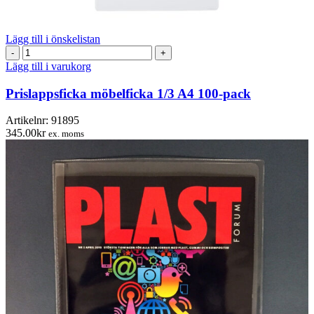
Lägg till i önskelistan
Prislappsficka
möbelficka
Lägg till i varukorg
1/3
A4
Prislappsficka möbelficka 1/3 A4 100-pack
100-
pack
Artikelnr:
91895
mängd
345.00
kr
ex. moms