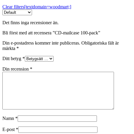
Clear filters[textdomain=woodmart;]
Det finns inga recensioner än.
Bli först med att recensera ”CD-mailcase 100-pack”
Din e-postadress kommer inte publiceras.
Obligatoriska fält är
märkta
*
Ditt betyg
*
Din recension
*
Namn
*
E-post
*