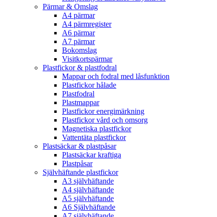
Pärmar & Omslag
A4 pärmar
A4 pärmregister
A6 pärmar
A7 pärmar
Bokomslag
Visitkortspärmar
Plastfickor & plastfodral
Mappar och fodral med låsfunktion
Plastfickor hålade
Plastfodral
Plastmappar
Plastfickor energimärkning
Plastfickor vård och omsorg
Magnetiska plastfickor
Vattentäta plastfickor
Plastsäckar & plastpåsar
Plastsäckar kraftiga
Plastpåsar
Självhäftande plastfickor
A3 självhäftande
A4 självhäftande
A5 självhäftande
A6 Självhäftande
A7 självhäftande