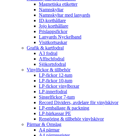
Magnetiska etiketter
Namnskyltar
Namnskyltar med lanyards
ID-korthållare
Jojo korthållare
Prislappsfickor
Lanyards Nyckelband
Visitkortsaskar
Grafik & kartfodral
A3 fodral
Affischfodral
Sjökortsfodral
Vinylfickor & tillbehör
LP-fickor 12-tum
LP-fickor 10-tum
LP-fickor vinylboxar
LP-innerfodral
Singelfickor 7-tum
Record Dividers, avdelare för vinylskivor
LP-emballage & packning
LP-bärkassar PE
Rengöring & tillbehör vinylskivor
Pärmar & Omslag
A4 pärmar
A4 pärmregister