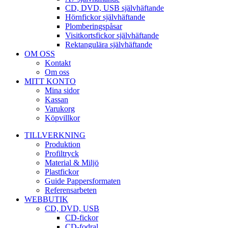
CD, DVD, USB självhäftande
Hörnfickor självhäftande
Plomberingspåsar
Visitkortsfickor självhäftande
Rektangulära självhäftande
OM OSS
Kontakt
Om oss
MITT KONTO
Mina sidor
Kassan
Varukorg
Köpvillkor
TILLVERKNING
Produktion
Profiltryck
Material & Miljö
Plastfickor
Guide Pappersformaten
Referensarbeten
WEBBUTIK
CD, DVD, USB
CD-fickor
CD-fodral