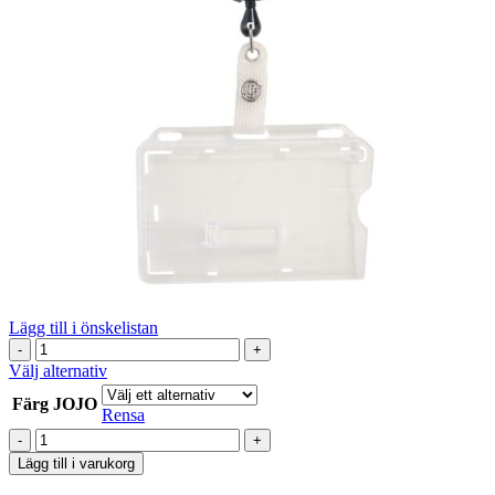
Lägg till i önskelistan
set
Korthållare
Den
Välj alternativ
med
här
Färg JOJO
skjutreglage
produkten
Rensa
och
har
set
JOJO
flera
Korthållare
Lägg till i varukorg
10-
varianter.
med
pack
De