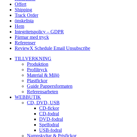
Offert
Shipping
Track Order
önskelista
Hem
Integritetspolicy – GDPR
Pärmar med tryck
Referenser
ReviewX Schedule Email Unsubscribe
TILLVERKNING
Produktion
Profiltryck
Material & Miljö
Plastfickor
Guide Pappersformaten
Referensarbeten
WEBBUTIK
CD, DVD, USB
CD-fickor
CD-fodral
DVD-fodral
Spelfodral
USB-fodral
Namnskyltar & Prisfickor