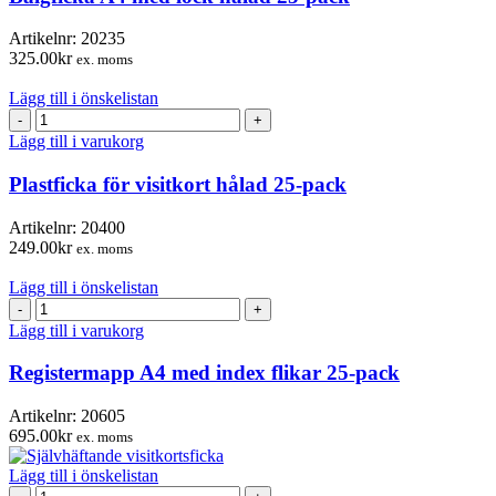
hålad
25-
Artikelnr:
20235
pack
325.00
kr
ex. moms
mängd
Lägg till i önskelistan
Plastficka
för
Lägg till i varukorg
visitkort
hålad
Plastficka för visitkort hålad 25-pack
25-
pack
Artikelnr:
20400
mängd
249.00
kr
ex. moms
Lägg till i önskelistan
Registermapp
A4
Lägg till i varukorg
med
index
Registermapp A4 med index flikar 25-pack
flikar
25-
Artikelnr:
20605
pack
695.00
kr
ex. moms
mängd
Lägg till i önskelistan
Självhäftande