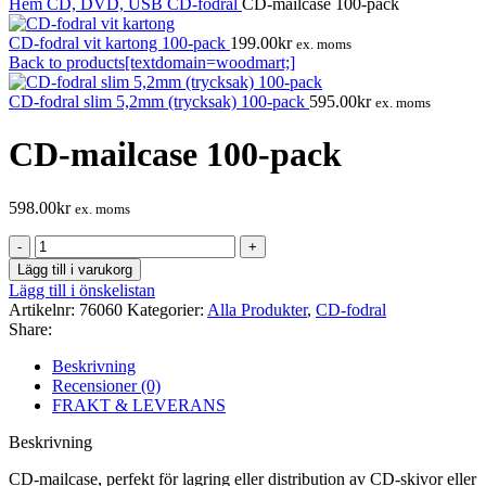
Hem
CD, DVD, USB
CD-fodral
CD-mailcase 100-pack
CD-fodral vit kartong 100-pack
199.00
kr
ex. moms
Back to products[textdomain=woodmart;]
CD-fodral slim 5,2mm (trycksak) 100-pack
595.00
kr
ex. moms
CD-mailcase 100-pack
598.00
kr
ex. moms
CD-
mailcase
Lägg till i varukorg
100-
Lägg till i önskelistan
pack
Artikelnr:
76060
Kategorier:
Alla Produkter
,
CD-fodral
mängd
Share:
Beskrivning
Recensioner (0)
FRAKT & LEVERANS
Beskrivning
CD-mailcase, perfekt för lagring eller distribution av CD-skivor eller