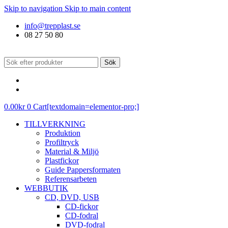
Skip to navigation
Skip to main content
info@trepplast.se
08 27 50 80
Sök
0.00
kr
0
Cart[textdomain=elementor-pro;]
TILLVERKNING
Produktion
Profiltryck
Material & Miljö
Plastfickor
Guide Pappersformaten
Referensarbeten
WEBBUTIK
CD, DVD, USB
CD-fickor
CD-fodral
DVD-fodral