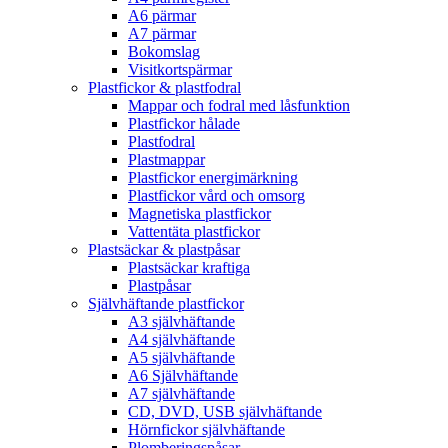
A6 pärmar
A7 pärmar
Bokomslag
Visitkortspärmar
Plastfickor & plastfodral
Mappar och fodral med låsfunktion
Plastfickor hålade
Plastfodral
Plastmappar
Plastfickor energimärkning
Plastfickor vård och omsorg
Magnetiska plastfickor
Vattentäta plastfickor
Plastsäckar & plastpåsar
Plastsäckar kraftiga
Plastpåsar
Självhäftande plastfickor
A3 självhäftande
A4 självhäftande
A5 självhäftande
A6 Självhäftande
A7 självhäftande
CD, DVD, USB självhäftande
Hörnfickor självhäftande
Plomberingspåsar