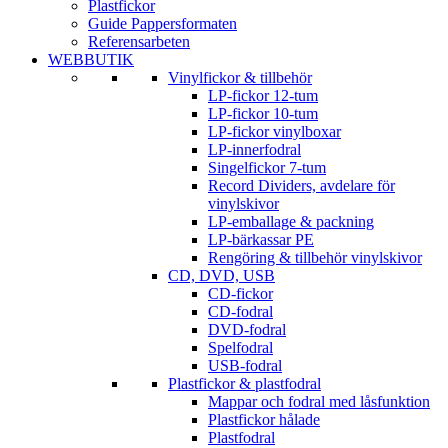
Plastfickor
Guide Pappersformaten
Referensarbeten
WEBBUTIK
Vinylfickor & tillbehör
LP-fickor 12-tum
LP-fickor 10-tum
LP-fickor vinylboxar
LP-innerfodral
Singelfickor 7-tum
Record Dividers, avdelare för
vinylskivor
LP-emballage & packning
LP-bärkassar PE
Rengöring & tillbehör vinylskivor
CD, DVD, USB
CD-fickor
CD-fodral
DVD-fodral
Spelfodral
USB-fodral
Plastfickor & plastfodral
Mappar och fodral med låsfunktion
Plastfickor hålade
Plastfodral