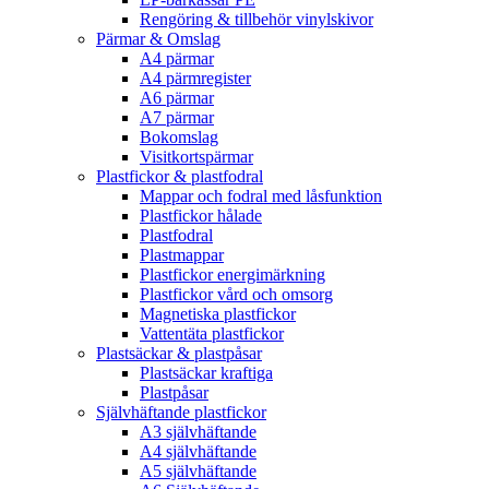
Rengöring & tillbehör vinylskivor
Pärmar & Omslag
A4 pärmar
A4 pärmregister
A6 pärmar
A7 pärmar
Bokomslag
Visitkortspärmar
Plastfickor & plastfodral
Mappar och fodral med låsfunktion
Plastfickor hålade
Plastfodral
Plastmappar
Plastfickor energimärkning
Plastfickor vård och omsorg
Magnetiska plastfickor
Vattentäta plastfickor
Plastsäckar & plastpåsar
Plastsäckar kraftiga
Plastpåsar
Självhäftande plastfickor
A3 självhäftande
A4 självhäftande
A5 självhäftande