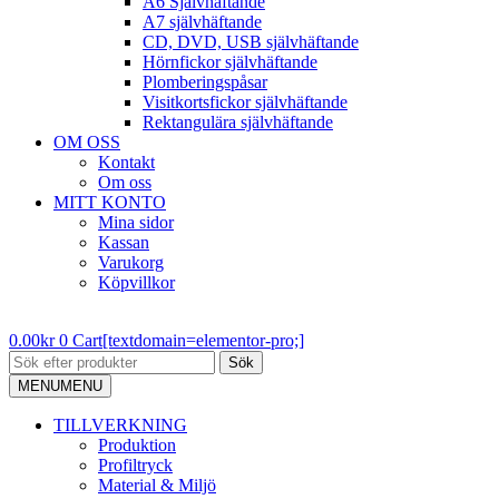
A6 Självhäftande
A7 självhäftande
CD, DVD, USB självhäftande
Hörnfickor självhäftande
Plomberingspåsar
Visitkortsfickor självhäftande
Rektangulära självhäftande
OM OSS
Kontakt
Om oss
MITT KONTO
Mina sidor
Kassan
Varukorg
Köpvillkor
0.00
kr
0
Cart[textdomain=elementor-pro;]
Sök
MENU
MENU
TILLVERKNING
Produktion
Profiltryck
Material & Miljö