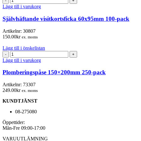
visitkortsficka
Lägg till i varukorg
60x95mm
100-
Självhäftande visitkortsficka 60x95mm 100-pack
pack
mängd
Artikelnr:
30807
150.00
kr
ex. moms
Lägg till i önskelistan
Plomberingspåse
150×200mm
Lägg till i varukorg
250-
pack
Plomberingspåse 150×200mm 250-pack
mängd
Artikelnr:
73307
249.00
kr
ex. moms
KUNDTJÄNST
08-275080
Öppettider:
Mån-Fre 09:00-17:00
VARUUTLÄMNING