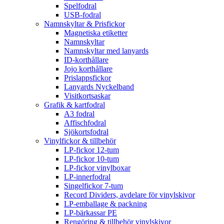
Spelfodral
USB-fodral
Namnskyltar & Prisfickor
Magnetiska etiketter
Namnskyltar
Namnskyltar med lanyards
ID-korthållare
Jojo korthållare
Prislappsfickor
Lanyards Nyckelband
Visitkortsaskar
Grafik & kartfodral
A3 fodral
Affischfodral
Sjökortsfodral
Vinylfickor & tillbehör
LP-fickor 12-tum
LP-fickor 10-tum
LP-fickor vinylboxar
LP-innerfodral
Singelfickor 7-tum
Record Dividers, avdelare för vinylskivor
LP-emballage & packning
LP-bärkassar PE
Rengöring & tillbehör vinylskivor