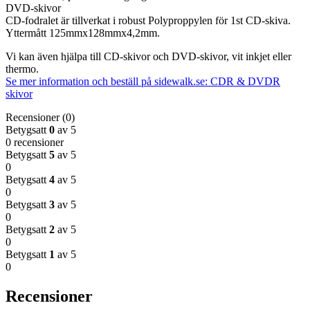
DVD-skivor
CD-fodralet är tillverkat i robust Polyproppylen för 1st CD-skiva.
Yttermått 125mmx128mmx4,2mm.
Vi kan även hjälpa till CD-skivor och DVD-skivor, vit inkjet eller
thermo.
Se mer information och beställ på sidewalk.se: CDR & DVDR
skivor
Recensioner (0)
Betygsatt
0
av 5
0 recensioner
Betygsatt
5
av 5
0
Betygsatt
4
av 5
0
Betygsatt
3
av 5
0
Betygsatt
2
av 5
0
Betygsatt
1
av 5
0
Recensioner