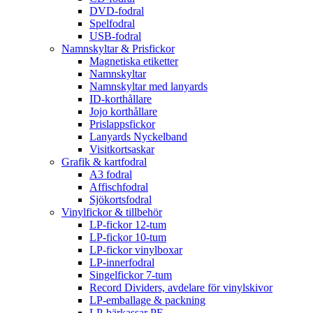
DVD-fodral
Spelfodral
USB-fodral
Namnskyltar & Prisfickor
Magnetiska etiketter
Namnskyltar
Namnskyltar med lanyards
ID-korthållare
Jojo korthållare
Prislappsfickor
Lanyards Nyckelband
Visitkortsaskar
Grafik & kartfodral
A3 fodral
Affischfodral
Sjökortsfodral
Vinylfickor & tillbehör
LP-fickor 12-tum
LP-fickor 10-tum
LP-fickor vinylboxar
LP-innerfodral
Singelfickor 7-tum
Record Dividers, avdelare för vinylskivor
LP-emballage & packning
LP-bärkassar PE