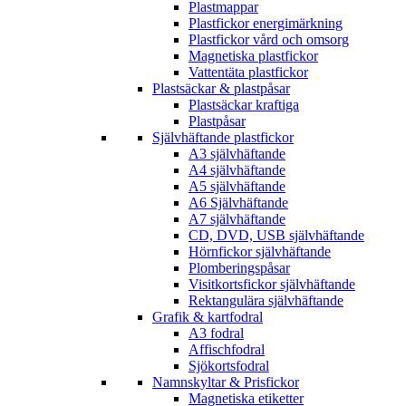
Plastmappar
Plastfickor energimärkning
Plastfickor vård och omsorg
Magnetiska plastfickor
Vattentäta plastfickor
Plastsäckar & plastpåsar
Plastsäckar kraftiga
Plastpåsar
Självhäftande plastfickor
A3 självhäftande
A4 självhäftande
A5 självhäftande
A6 Självhäftande
A7 självhäftande
CD, DVD, USB självhäftande
Hörnfickor självhäftande
Plomberingspåsar
Visitkortsfickor självhäftande
Rektangulära självhäftande
Grafik & kartfodral
A3 fodral
Affischfodral
Sjökortsfodral
Namnskyltar & Prisfickor
Magnetiska etiketter