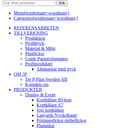
Sök
Menu[textdomain=woodmart;]
Categories[textdomain=woodmart;]
REFERENSARBETEN
TILLVERKNING
Produktion
Profiltryck
Material & Miljö
Plastfickor
Guide Pappersformaten
Profilprodukter
Aktmappar med tryck
OM 3P
Tre P Plast Sweden AB
Kontakta oss
PRODUKTER
Display & Event
Korthållare ID-kort
Korthållare A7
Jojo korthållare
Lanyards Nyckelband
Prislappsfickor möbelfickor
Plastaskar