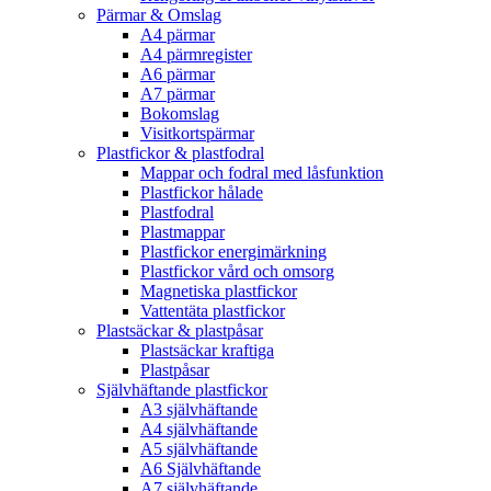
Pärmar & Omslag
A4 pärmar
A4 pärmregister
A6 pärmar
A7 pärmar
Bokomslag
Visitkortspärmar
Plastfickor & plastfodral
Mappar och fodral med låsfunktion
Plastfickor hålade
Plastfodral
Plastmappar
Plastfickor energimärkning
Plastfickor vård och omsorg
Magnetiska plastfickor
Vattentäta plastfickor
Plastsäckar & plastpåsar
Plastsäckar kraftiga
Plastpåsar
Självhäftande plastfickor
A3 självhäftande
A4 självhäftande
A5 självhäftande
A6 Självhäftande
A7 självhäftande