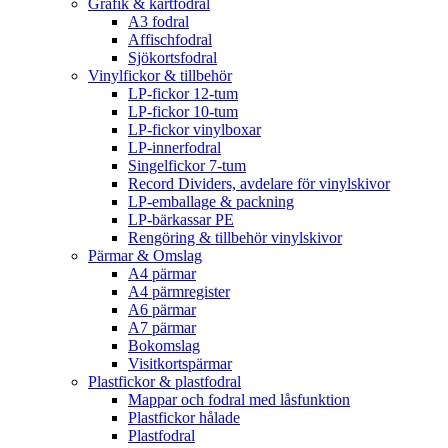
Grafik & kartfodral
A3 fodral
Affischfodral
Sjökortsfodral
Vinylfickor & tillbehör
LP-fickor 12-tum
LP-fickor 10-tum
LP-fickor vinylboxar
LP-innerfodral
Singelfickor 7-tum
Record Dividers, avdelare för vinylskivor
LP-emballage & packning
LP-bärkassar PE
Rengöring & tillbehör vinylskivor
Pärmar & Omslag
A4 pärmar
A4 pärmregister
A6 pärmar
A7 pärmar
Bokomslag
Visitkortspärmar
Plastfickor & plastfodral
Mappar och fodral med låsfunktion
Plastfickor hålade
Plastfodral