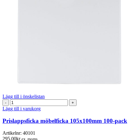
Lägg till i önskelistan
Prislappsficka
möbelficka
Lägg till i varukorg
105x100mm
100-
Prislappsficka möbelficka 105x100mm 100-pack
pack
mängd
Artikelnr:
40101
295.00
kr
ex. moms