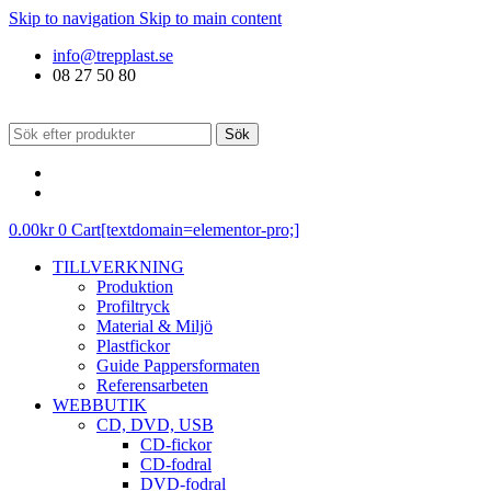
Skip to navigation
Skip to main content
info@trepplast.se
08 27 50 80
Sök
0.00
kr
0
Cart[textdomain=elementor-pro;]
TILLVERKNING
Produktion
Profiltryck
Material & Miljö
Plastfickor
Guide Pappersformaten
Referensarbeten
WEBBUTIK
CD, DVD, USB
CD-fickor
CD-fodral
DVD-fodral