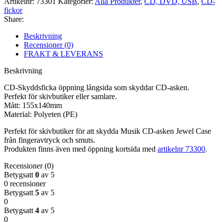
Artikelnr:
73301
Kategorier:
Alla Produkter
,
CD, DVD, USB
,
CD-
250-
fickor
pack
Share:
mängd
Beskrivning
Recensioner (0)
FRAKT & LEVERANS
Beskrivning
CD-Skyddsficka öppning långsida som skyddar CD-asken.
Perfekt för skivbutiker eller samlare.
Mått: 155x140mm
Material: Polyeten (PE)
Perfekt för skivbutiker för att skydda Musik CD-asken Jewel Case
från fingeravtryck och smuts.
Produkten finns även med öppning kortsida med
artikelnr 73300
.
Recensioner (0)
Betygsatt
0
av 5
0 recensioner
Betygsatt
5
av 5
0
Betygsatt
4
av 5
0