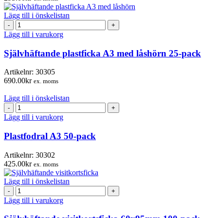
Lägg till i önskelistan
Självhäftande
plastficka
Lägg till i varukorg
A3
med
Självhäftande plastficka A3 med låshörn 25-pack
låshörn
25-
Artikelnr:
30305
pack
690.00
kr
ex. moms
mängd
Lägg till i önskelistan
Plastfodral
A3
Lägg till i varukorg
50-
pack
Plastfodral A3 50-pack
mängd
Artikelnr:
30302
425.00
kr
ex. moms
Lägg till i önskelistan
Självhäftande
visitkortsficka
Lägg till i varukorg
60x95mm
100-