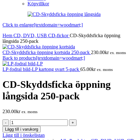
Köpvillkor
Click to enlarge[textdomain=woodmart;]
Hem
CD, DVD, USB
CD-fickor
CD-Skyddsficka öppning
långsida 250-pack
CD-Skyddsficka öppning kortsida 250-pack
230.00
kr
ex. moms
Back to products[textdomain=woodmart;]
LP-fodral bild-LP kartong svart 5-pack
65.00
kr
ex. moms
CD-Skyddsficka öppning
långsida 250-pack
230.00
kr
ex. moms
CD-
Skyddsficka
Lägg till i varukorg
öppning
Lägg till i önskelistan
långsida