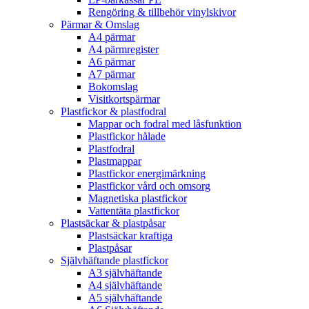
Rengöring & tillbehör vinylskivor
Pärmar & Omslag
A4 pärmar
A4 pärmregister
A6 pärmar
A7 pärmar
Bokomslag
Visitkortspärmar
Plastfickor & plastfodral
Mappar och fodral med låsfunktion
Plastfickor hålade
Plastfodral
Plastmappar
Plastfickor energimärkning
Plastfickor vård och omsorg
Magnetiska plastfickor
Vattentäta plastfickor
Plastsäckar & plastpåsar
Plastsäckar kraftiga
Plastpåsar
Självhäftande plastfickor
A3 självhäftande
A4 självhäftande
A5 självhäftande