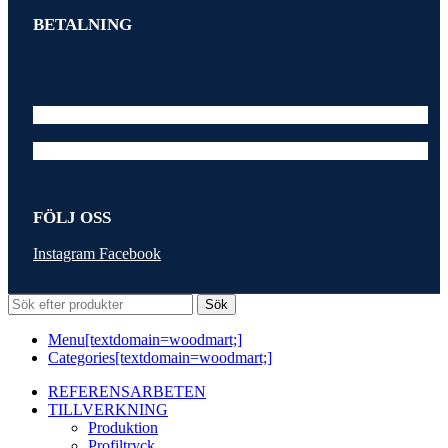
BETALNING
FÖLJ OSS
Instagram
Facebook
Sök
Menu[textdomain=woodmart;]
Categories[textdomain=woodmart;]
REFERENSARBETEN
TILLVERKNING
Produktion
Profiltryck