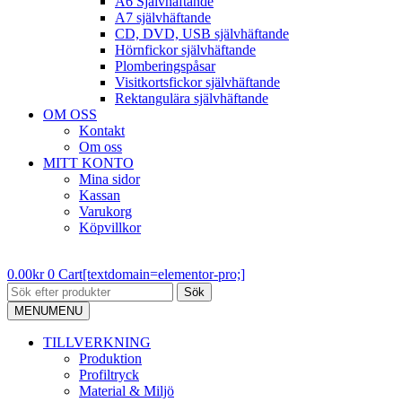
A6 Självhäftande
A7 självhäftande
CD, DVD, USB självhäftande
Hörnfickor självhäftande
Plomberingspåsar
Visitkortsfickor självhäftande
Rektangulära självhäftande
OM OSS
Kontakt
Om oss
MITT KONTO
Mina sidor
Kassan
Varukorg
Köpvillkor
0.00
kr
0
Cart[textdomain=elementor-pro;]
Sök
MENU
MENU
TILLVERKNING
Produktion
Profiltryck
Material & Miljö