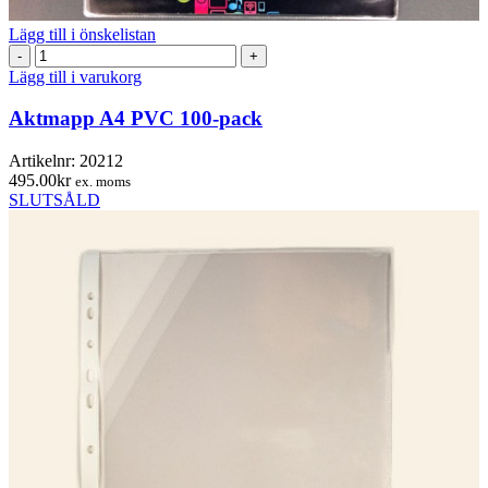
Lägg till i önskelistan
Aktmapp
A4
Lägg till i varukorg
PVC
100-
Aktmapp A4 PVC 100-pack
pack
mängd
Artikelnr:
20212
495.00
kr
ex. moms
SLUTSÅLD