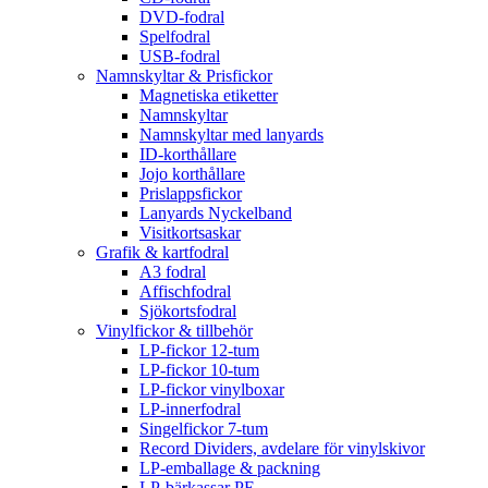
DVD-fodral
Spelfodral
USB-fodral
Namnskyltar & Prisfickor
Magnetiska etiketter
Namnskyltar
Namnskyltar med lanyards
ID-korthållare
Jojo korthållare
Prislappsfickor
Lanyards Nyckelband
Visitkortsaskar
Grafik & kartfodral
A3 fodral
Affischfodral
Sjökortsfodral
Vinylfickor & tillbehör
LP-fickor 12-tum
LP-fickor 10-tum
LP-fickor vinylboxar
LP-innerfodral
Singelfickor 7-tum
Record Dividers, avdelare för vinylskivor
LP-emballage & packning
LP-bärkassar PE