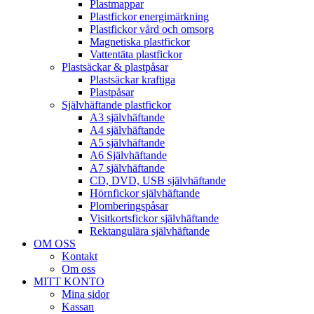
Plastmappar
Plastfickor energimärkning
Plastfickor vård och omsorg
Magnetiska plastfickor
Vattentäta plastfickor
Plastsäckar & plastpåsar
Plastsäckar kraftiga
Plastpåsar
Självhäftande plastfickor
A3 självhäftande
A4 självhäftande
A5 självhäftande
A6 Självhäftande
A7 självhäftande
CD, DVD, USB självhäftande
Hörnfickor självhäftande
Plomberingspåsar
Visitkortsfickor självhäftande
Rektangulära självhäftande
OM OSS
Kontakt
Om oss
MITT KONTO
Mina sidor
Kassan