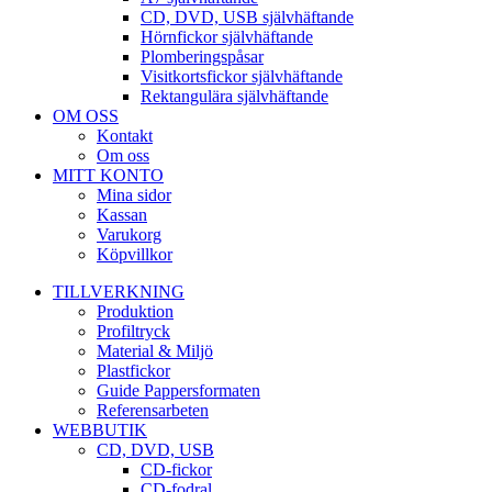
CD, DVD, USB självhäftande
Hörnfickor självhäftande
Plomberingspåsar
Visitkortsfickor självhäftande
Rektangulära självhäftande
OM OSS
Kontakt
Om oss
MITT KONTO
Mina sidor
Kassan
Varukorg
Köpvillkor
TILLVERKNING
Produktion
Profiltryck
Material & Miljö
Plastfickor
Guide Pappersformaten
Referensarbeten
WEBBUTIK
CD, DVD, USB
CD-fickor
CD-fodral