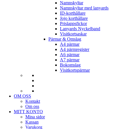
Namnskyltar
Namnskyltar med lanyards
ID-korthållare
Jojo korthållare
Prislappsfickor
Lanyards Nyckelband
Visitkortsaskar
Pärmar & Omslag
A4 pärmar
A4 pärmregister
A6 pärmar
A7 pärmar
Bokomslag
Visitkortspärmar
OM OSS
Kontakt
Om oss
MITT KONTO
Mina sidor
Kassan
Varukorg