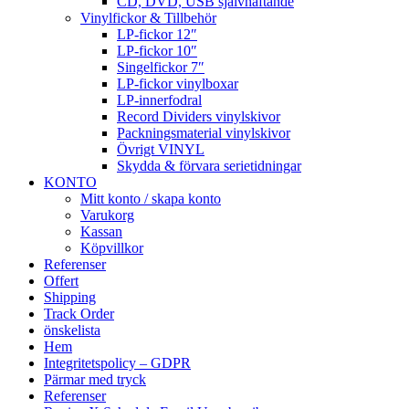
CD, DVD, USB självhäftande
Vinylfickor & Tillbehör
LP-fickor 12″
LP-fickor 10″
Singelfickor 7″
LP-fickor vinylboxar
LP-innerfodral
Record Dividers vinylskivor
Packningsmaterial vinylskivor
Övrigt VINYL
Skydda & förvara serietidningar
KONTO
Mitt konto / skapa konto
Varukorg
Kassan
Köpvillkor
Referenser
Offert
Shipping
Track Order
önskelista
Hem
Integritetspolicy – GDPR
Pärmar med tryck
Referenser