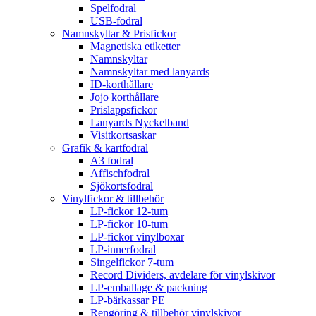
Spelfodral
USB-fodral
Namnskyltar & Prisfickor
Magnetiska etiketter
Namnskyltar
Namnskyltar med lanyards
ID-korthållare
Jojo korthållare
Prislappsfickor
Lanyards Nyckelband
Visitkortsaskar
Grafik & kartfodral
A3 fodral
Affischfodral
Sjökortsfodral
Vinylfickor & tillbehör
LP-fickor 12-tum
LP-fickor 10-tum
LP-fickor vinylboxar
LP-innerfodral
Singelfickor 7-tum
Record Dividers, avdelare för vinylskivor
LP-emballage & packning
LP-bärkassar PE
Rengöring & tillbehör vinylskivor