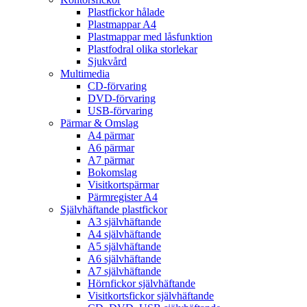
Plastfickor hålade
Plastmappar A4
Plastmappar med låsfunktion
Plastfodral olika storlekar
Sjukvård
Multimedia
CD-förvaring
DVD-förvaring
USB-förvaring
Pärmar & Omslag
A4 pärmar
A6 pärmar
A7 pärmar
Bokomslag
Visitkortspärmar
Pärmregister A4
Självhäftande plastfickor
A3 självhäftande
A4 självhäftande
A5 självhäftande
A6 självhäftande
A7 självhäftande
Hörnfickor självhäftande
Visitkortsfickor självhäftande