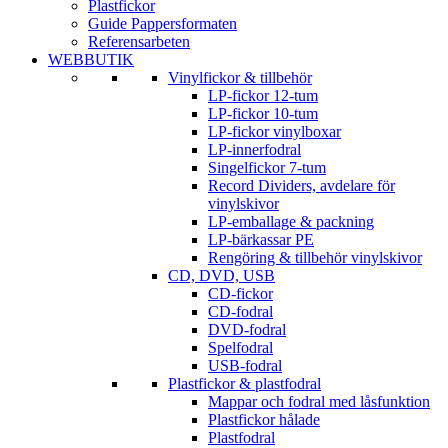
Plastfickor
Guide Pappersformaten
Referensarbeten
WEBBUTIK
Vinylfickor & tillbehör
LP-fickor 12-tum
LP-fickor 10-tum
LP-fickor vinylboxar
LP-innerfodral
Singelfickor 7-tum
Record Dividers, avdelare för
vinylskivor
LP-emballage & packning
LP-bärkassar PE
Rengöring & tillbehör vinylskivor
CD, DVD, USB
CD-fickor
CD-fodral
DVD-fodral
Spelfodral
USB-fodral
Plastfickor & plastfodral
Mappar och fodral med låsfunktion
Plastfickor hålade
Plastfodral