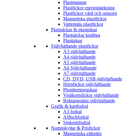
Plastmappar
Plastfickor energimärkning
Plastfickor vård och omsorg
Magnetiska plastfickor
Vattentäta plastfickor
Plastsäckar & plastpåsar
Plastsäckar kraftiga
Plastpåsar
Självhäftande plastfickor
A3 självhäftande
A4 självhäftande
A5 självhäftande
A6 Självhäftande
A7 självhäftande
CD, DVD, USB självhäftande
Hörnfickor självhäftande
Plomberingspåsar
Visitkortsfickor självhäftande
Rektangulära självhäftande
Grafik & kartfodral
A3 fodral
Affischfodral
Sjökortsfodral
Namnskyltar & Prisfickor
Magnetiska etiketter