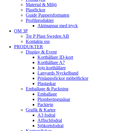
Material & Miljö
Plastfickor
Guide Pappersformaten
Profilprodukter
Aktmappar med tryck
OM 3P
Tre P Plast Sweden AB
Kontakta oss
PRODUKTER
Display & Event
Korthållare ID-kort
Korthållare A7
Jojo korthållare
Lanyards Nyckelband
Prislappsfickor möbelfickor
Plastaskar
Emballage & Packning
Emballage
Plomberingspåsar
Packtejp
Grafik & Kartor
A3 fodral
Affischfodral
Sjökortsfodral
Kontorsfickor