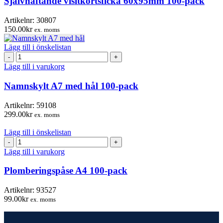
Självhäftande visitkortsficka 60x95mm 100-pack
pack
mängd
Artikelnr:
30807
150.00
kr
ex. moms
Lägg till i önskelistan
Namnskylt
A7
Lägg till i varukorg
med
hål
Namnskylt A7 med hål 100-pack
100-
pack
Artikelnr:
59108
mängd
299.00
kr
ex. moms
Lägg till i önskelistan
Plomberingspåse
A4
Lägg till i varukorg
100-
pack
Plomberingspåse A4 100-pack
mängd
Artikelnr:
93527
99.00
kr
ex. moms