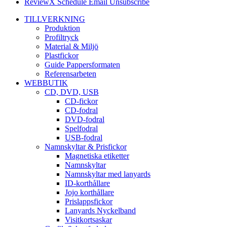
ReviewX Schedule Email Unsubscribe
TILLVERKNING
Produktion
Profiltryck
Material & Miljö
Plastfickor
Guide Pappersformaten
Referensarbeten
WEBBUTIK
CD, DVD, USB
CD-fickor
CD-fodral
DVD-fodral
Spelfodral
USB-fodral
Namnskyltar & Prisfickor
Magnetiska etiketter
Namnskyltar
Namnskyltar med lanyards
ID-korthållare
Jojo korthållare
Prislappsfickor
Lanyards Nyckelband
Visitkortsaskar