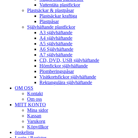
Vattentäta plastfickor
Plastsäckar & plastpåsar
Plastsäckar kraftiga
Plastpåsar
Självhäftande plastfickor
A3 självhäftande
A4 självhäftande
A5 självhäftande
A6 Självhäftande
A7 självhäftande
CD, DVD, USB självhäftande
Hörnfickor självhäftande
Plomberingspåsar
Visitkortsfickor självhäftande
Rektangulära självhäftande
OM OSS
Kontakt
Om oss
MITT KONTO
Mina sidor
Kassan
Varukorg
Köpvillkor
önskelista
Login / Register