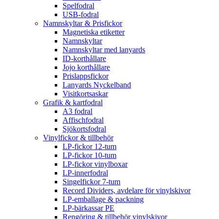
Spelfodral
USB-fodral
Namnskyltar & Prisfickor
Magnetiska etiketter
Namnskyltar
Namnskyltar med lanyards
ID-korthållare
Jojo korthållare
Prislappsfickor
Lanyards Nyckelband
Visitkortsaskar
Grafik & kartfodral
A3 fodral
Affischfodral
Sjökortsfodral
Vinylfickor & tillbehör
LP-fickor 12-tum
LP-fickor 10-tum
LP-fickor vinylboxar
LP-innerfodral
Singelfickor 7-tum
Record Dividers, avdelare för vinylskivor
LP-emballage & packning
LP-bärkassar PE
Rengöring & tillbehör vinylskivor