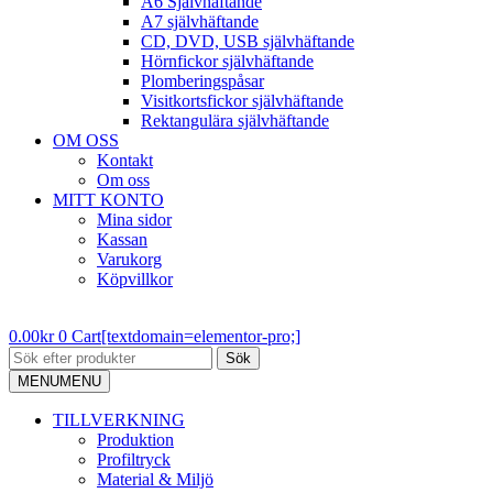
A6 Självhäftande
A7 självhäftande
CD, DVD, USB självhäftande
Hörnfickor självhäftande
Plomberingspåsar
Visitkortsfickor självhäftande
Rektangulära självhäftande
OM OSS
Kontakt
Om oss
MITT KONTO
Mina sidor
Kassan
Varukorg
Köpvillkor
0.00
kr
0
Cart[textdomain=elementor-pro;]
Sök
MENU
MENU
TILLVERKNING
Produktion
Profiltryck
Material & Miljö