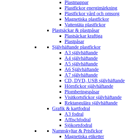
Plastmappar
Plastfickor energimärkning
Plastfickor vård och omsorg
Magnetiska plastfickor
Vattentäta plastfickor
Plastsäckar & plastpåsar
Plastsäckar kraftiga
Plastpåsar
Självhäftande plastfickor
A3 självhäftande
A4 självhäftande
A5 självhäftande
A6 Självhäftande
A7 självhäftande
CD, DVD, USB självhäftande
Hörnfickor självhäftande
Plomberingspåsar
Visitkortsfickor självhäftande
Rektangulära självhäftande
Grafik & kartfodral
A3 fodral
Affischfodral
Sjökortsfodral
Namnskyltar & Prisfickor
Magnetiska etiketter