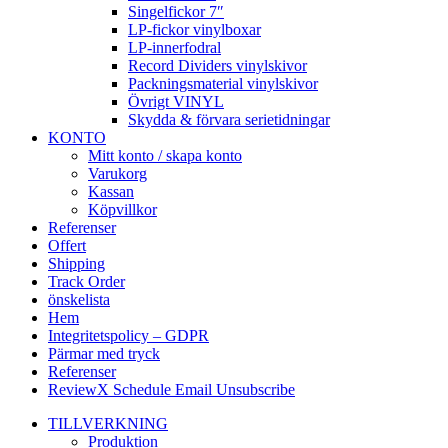
Singelfickor 7″
LP-fickor vinylboxar
LP-innerfodral
Record Dividers vinylskivor
Packningsmaterial vinylskivor
Övrigt VINYL
Skydda & förvara serietidningar
KONTO
Mitt konto / skapa konto
Varukorg
Kassan
Köpvillkor
Referenser
Offert
Shipping
Track Order
önskelista
Hem
Integritetspolicy – GDPR
Pärmar med tryck
Referenser
ReviewX Schedule Email Unsubscribe
TILLVERKNING
Produktion