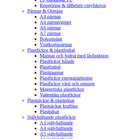
Rengöring & tillbehör vinylskivor
Pärmar & Omslag
A4 pärmar
A4 pärmregister
A6 pärmar
A7 pärmar
Bokomslag
Visitkortspärmar
Plastfickor & plastfodral
Mappar och fodral med låsfunktion
Plastfickor hålade
Plastfodral
Plastmappar
Plastfickor energimärkning
Plastfickor vård och omsorg
Magnetiska plastfickor
Vattentäta plastfickor
Plastsäckar & plastpåsar
Plastsäckar kraftiga
Plastpåsar
Självhäftande plastfickor
A3 självhäftande
A4 självhäftande
A5 självhäftande