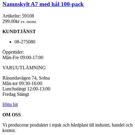
hål
Namnskylt A7 med hål 100-pack
100-
pack
Artikelnr:
59108
mängd
299.00
kr
ex. moms
KUNDTJÄNST
08-275080
Öppettider:
Mån-Fre 09:00-17:00
VARUUTLÄMNING
Råsundavägen 74, Solna
Mån-tor 09:30-16:00
Lunchstängt 12:00-13:00
Fredag Stängt
Hitta hit
OM OSS
Vi producerar produkter i mjuk och hårdplast till industri, handel och
kontor.