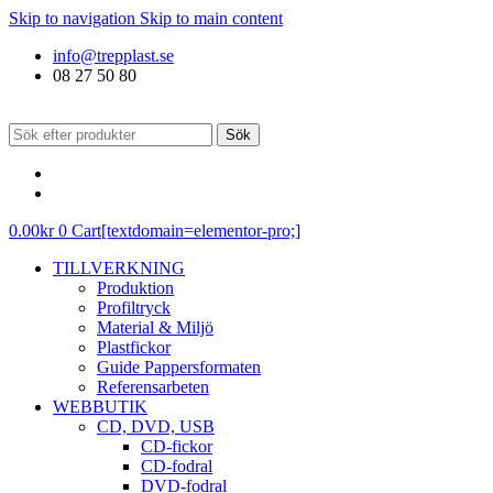
Skip to navigation
Skip to main content
info@trepplast.se
08 27 50 80
Sök
0.00
kr
0
Cart[textdomain=elementor-pro;]
TILLVERKNING
Produktion
Profiltryck
Material & Miljö
Plastfickor
Guide Pappersformaten
Referensarbeten
WEBBUTIK
CD, DVD, USB
CD-fickor
CD-fodral
DVD-fodral