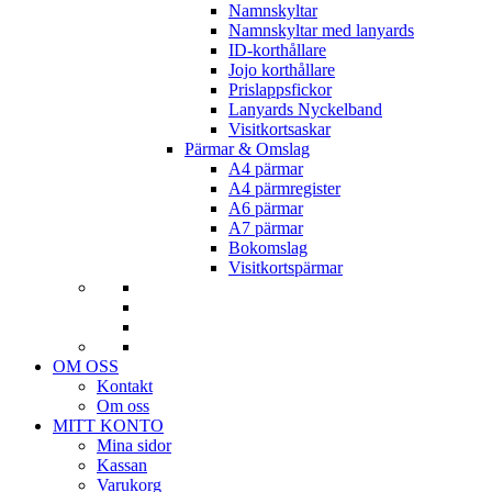
Namnskyltar
Namnskyltar med lanyards
ID-korthållare
Jojo korthållare
Prislappsfickor
Lanyards Nyckelband
Visitkortsaskar
Pärmar & Omslag
A4 pärmar
A4 pärmregister
A6 pärmar
A7 pärmar
Bokomslag
Visitkortspärmar
OM OSS
Kontakt
Om oss
MITT KONTO
Mina sidor
Kassan
Varukorg