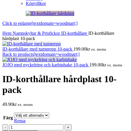
Köpvillkor
Click to enlarge[textdomain=woodmart;]
Hem
Namnskyltar & Prisfickor
ID-korthållare
ID-korthållare
hårdplast 10-pack
ID-korthållare med tumgrepp 10-pack
199.00
kr
ex. moms
Back to products[textdomain=woodmart;]
JOJO med nyckelring och karbinhake 10-pack
199.00
kr
ex. moms
ID-korthållare hårdplast 10-
pack
49.90
kr
ex. moms
Färg
Rensa
ID-