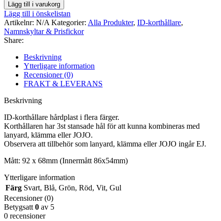
korthållare
Lägg till i varukorg
hårdplast
Lägg till i önskelistan
10-
Artikelnr:
N/A
Kategorier:
Alla Produkter
,
ID-korthållare
,
pack
Namnskyltar & Prisfickor
mängd
Share:
Beskrivning
Ytterligare information
Recensioner (0)
FRAKT & LEVERANS
Beskrivning
ID-korthållare hårdplast i flera färger.
Korthållaren har 3st stansade hål för att kunna kombineras med
lanyard, klämma eller JOJO.
Observera att tillbehör som lanyard, klämma eller JOJO ingår EJ.
Mått: 92 x 68mm (Innermått 86x54mm)
Ytterligare information
Färg
Svart
,
Blå
,
Grön
,
Röd
,
Vit
,
Gul
Recensioner (0)
Betygsatt
0
av 5
0 recensioner