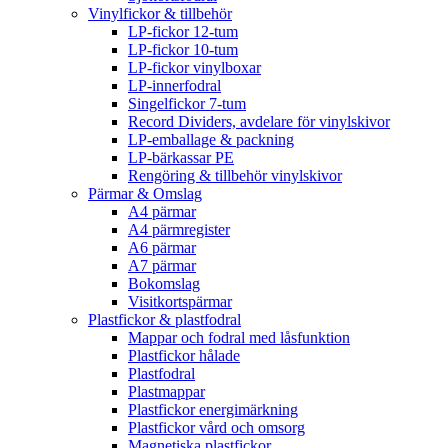
Vinylfickor & tillbehör
LP-fickor 12-tum
LP-fickor 10-tum
LP-fickor vinylboxar
LP-innerfodral
Singelfickor 7-tum
Record Dividers, avdelare för vinylskivor
LP-emballage & packning
LP-bärkassar PE
Rengöring & tillbehör vinylskivor
Pärmar & Omslag
A4 pärmar
A4 pärmregister
A6 pärmar
A7 pärmar
Bokomslag
Visitkortspärmar
Plastfickor & plastfodral
Mappar och fodral med låsfunktion
Plastfickor hålade
Plastfodral
Plastmappar
Plastfickor energimärkning
Plastfickor vård och omsorg
Magnetiska plastfickor