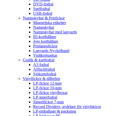
DVD-fodral
Spelfodral
USB-fodral
Namnskyltar & Prisfickor
Magnetiska etiketter
Namnskyltar
Namnskyltar med lanyards
ID-korthållare
Jojo korthållare
Prislappsfickor
Lanyards Nyckelband
Visitkortsaskar
Grafik & kartfodral
A3 fodral
Affischfodral
Sjökortsfodral
Vinylfickor & tillbehör
LP-fickor 12-tum
LP-fickor 10-tum
LP-fickor vinylboxar
LP-innerfodral
Singelfickor 7-tum
Record Dividers, avdelare för vinylskivor
LP-emballage & packning
LP-bärkassar PE