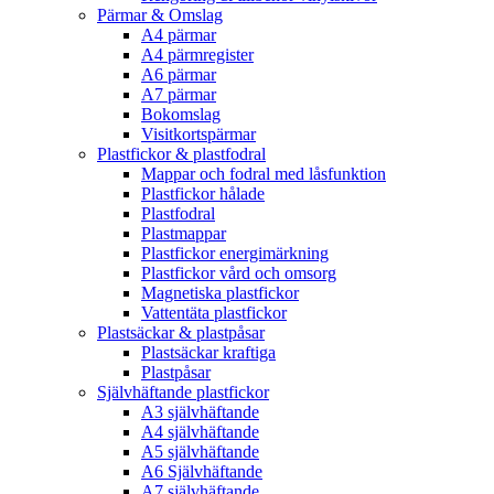
Pärmar & Omslag
A4 pärmar
A4 pärmregister
A6 pärmar
A7 pärmar
Bokomslag
Visitkortspärmar
Plastfickor & plastfodral
Mappar och fodral med låsfunktion
Plastfickor hålade
Plastfodral
Plastmappar
Plastfickor energimärkning
Plastfickor vård och omsorg
Magnetiska plastfickor
Vattentäta plastfickor
Plastsäckar & plastpåsar
Plastsäckar kraftiga
Plastpåsar
Självhäftande plastfickor
A3 självhäftande
A4 självhäftande
A5 självhäftande
A6 Självhäftande
A7 självhäftande