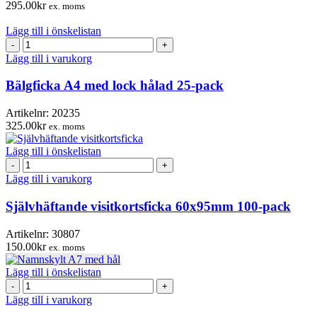
295.00
kr
ex. moms
Lägg till i önskelistan
Bälgficka
A4
Lägg till i varukorg
med
lock
Bälgficka A4 med lock hålad 25-pack
hålad
25-
Artikelnr:
20235
pack
325.00
kr
ex. moms
mängd
Lägg till i önskelistan
Självhäftande
visitkortsficka
Lägg till i varukorg
60x95mm
100-
Självhäftande visitkortsficka 60x95mm 100-pack
pack
mängd
Artikelnr:
30807
150.00
kr
ex. moms
Lägg till i önskelistan
Namnskylt
A7
Lägg till i varukorg
med