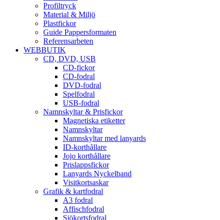
Profiltryck
Material & Miljö
Plastfickor
Guide Pappersformaten
Referensarbeten
WEBBUTIK
CD, DVD, USB
CD-fickor
CD-fodral
DVD-fodral
Spelfodral
USB-fodral
Namnskyltar & Prisfickor
Magnetiska etiketter
Namnskyltar
Namnskyltar med lanyards
ID-korthållare
Jojo korthållare
Prislappsfickor
Lanyards Nyckelband
Visitkortsaskar
Grafik & kartfodral
A3 fodral
Affischfodral
Sjökortsfodral