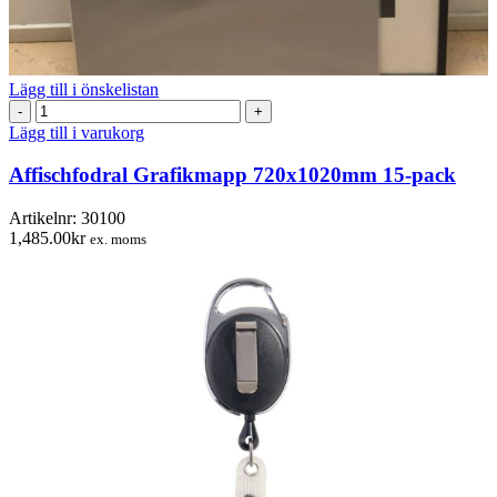
Lägg till i önskelistan
Affischfodral
Grafikmapp
Lägg till i varukorg
720x1020mm
15-
Affischfodral Grafikmapp 720x1020mm 15-pack
pack
mängd
Artikelnr:
30100
1,485.00
kr
ex. moms