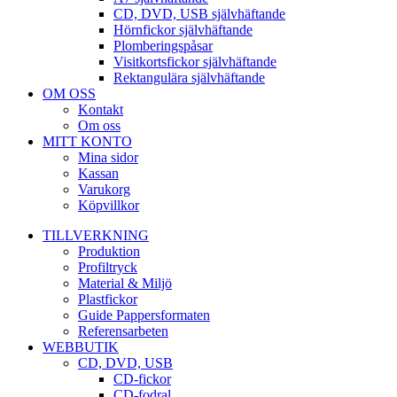
CD, DVD, USB självhäftande
Hörnfickor självhäftande
Plomberingspåsar
Visitkortsfickor självhäftande
Rektangulära självhäftande
OM OSS
Kontakt
Om oss
MITT KONTO
Mina sidor
Kassan
Varukorg
Köpvillkor
TILLVERKNING
Produktion
Profiltryck
Material & Miljö
Plastfickor
Guide Pappersformaten
Referensarbeten
WEBBUTIK
CD, DVD, USB
CD-fickor
CD-fodral