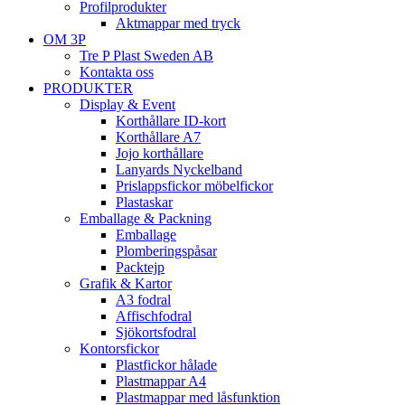
Profilprodukter
Aktmappar med tryck
OM 3P
Tre P Plast Sweden AB
Kontakta oss
PRODUKTER
Display & Event
Korthållare ID-kort
Korthållare A7
Jojo korthållare
Lanyards Nyckelband
Prislappsfickor möbelfickor
Plastaskar
Emballage & Packning
Emballage
Plomberingspåsar
Packtejp
Grafik & Kartor
A3 fodral
Affischfodral
Sjökortsfodral
Kontorsfickor
Plastfickor hålade
Plastmappar A4
Plastmappar med låsfunktion