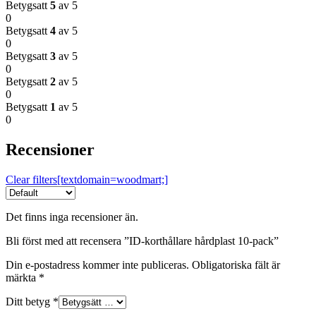
Betygsatt
5
av 5
0
Betygsatt
4
av 5
0
Betygsatt
3
av 5
0
Betygsatt
2
av 5
0
Betygsatt
1
av 5
0
Recensioner
Clear filters[textdomain=woodmart;]
Det finns inga recensioner än.
Bli först med att recensera ”ID-korthållare hårdplast 10-pack”
Din e-postadress kommer inte publiceras.
Obligatoriska fält är
märkta
*
Ditt betyg
*