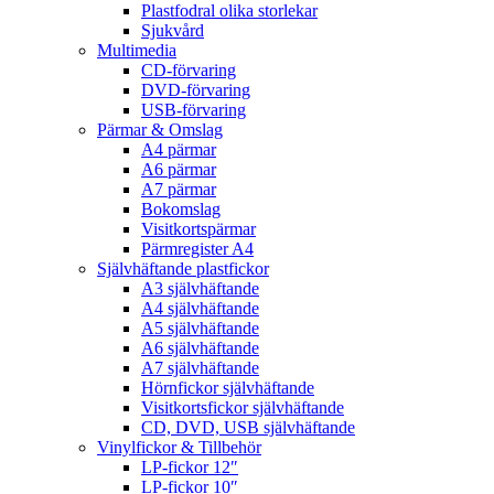
Plastfodral olika storlekar
Sjukvård
Multimedia
CD-förvaring
DVD-förvaring
USB-förvaring
Pärmar & Omslag
A4 pärmar
A6 pärmar
A7 pärmar
Bokomslag
Visitkortspärmar
Pärmregister A4
Självhäftande plastfickor
A3 självhäftande
A4 självhäftande
A5 självhäftande
A6 självhäftande
A7 självhäftande
Hörnfickor självhäftande
Visitkortsfickor självhäftande
CD, DVD, USB självhäftande
Vinylfickor & Tillbehör
LP-fickor 12″
LP-fickor 10″