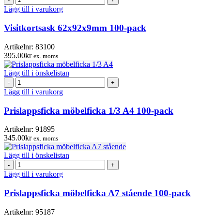
62x92x9mm
Lägg till i varukorg
100-
pack
Visitkortsask 62x92x9mm 100-pack
mängd
Artikelnr:
83100
395.00
kr
ex. moms
Lägg till i önskelistan
Prislappsficka
möbelficka
Lägg till i varukorg
1/3
A4
Prislappsficka möbelficka 1/3 A4 100-pack
100-
pack
Artikelnr:
91895
mängd
345.00
kr
ex. moms
Lägg till i önskelistan
Prislappsficka
möbelficka
Lägg till i varukorg
A7
stående
Prislappsficka möbelficka A7 stående 100-pack
100-
pack
Artikelnr:
95187
mängd