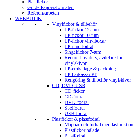
Plastfickor
Guide Pappersformaten
Referensarbeten
WEBBUTIK
Vinylfickor & tillbehör
LP-fickor 12-tum
LP-fickor 10-tum
LP-fickor vinylboxar
LP-innerfodral
Singelfickor 7-tum
Record Dividers, avdelare för
vinylskivor
LP-emballage & packning
LP-bärkassar PE
Rengöring & tillbehör vinylskivor
CD, DVD, USB
CD-fickor
CD-fodral
DVD-fodral
Spelfodral
USB-fodral
Plastfickor & plastfodral
Mappar och fodral med låsfunktion
Plastfickor hålade
Plastfodral