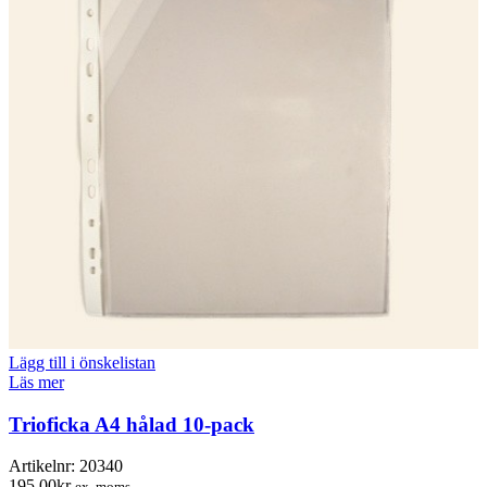
Lägg till i önskelistan
Läs mer
Trioficka A4 hålad 10-pack
Artikelnr:
20340
195.00
kr
ex. moms