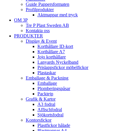
Guide Pappersformaten
Profilprodukter
Aktmappar med tryck
OM 3P
Tre P Plast Sweden AB
Kontakta oss
PRODUKTER
Display & Event
Korthållare ID-kort
Korthållare A7
Jojo korthållare
Lanyards Nyckelband
Prislappsfickor möbelfickor
Plastaskar
Emballage & Packning
Emballage
Plomberingspåsar
Packtejp
Grafik & Kartor
A3 fodral
Affischfodral
Sjökortsfodral
Kontorsfickor
Plastfickor hålade
Plastmappar A4