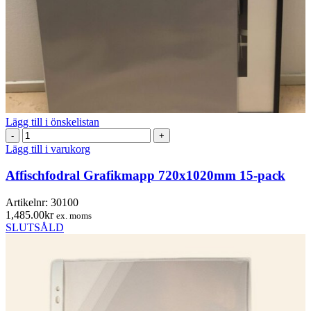
Lägg till i önskelistan
Affischfodral
Grafikmapp
Lägg till i varukorg
720x1020mm
15-
Affischfodral Grafikmapp 720x1020mm 15-pack
pack
mängd
Artikelnr:
30100
1,485.00
kr
ex. moms
SLUTSÅLD