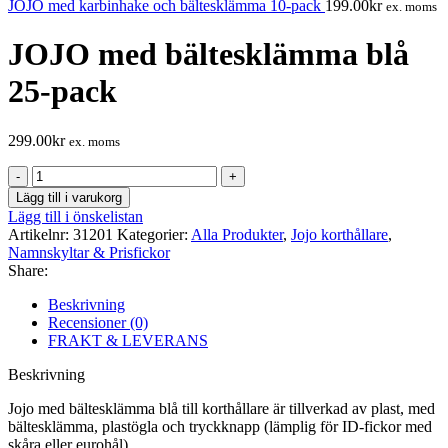
JOJO med karbinhake och bältesklämma 10-pack
199.00
kr
ex. moms
JOJO med bältesklämma blå
25-pack
299.00
kr
ex. moms
JOJO
med
Lägg till i varukorg
bältesklämma
Lägg till i önskelistan
blå
Artikelnr:
31201
Kategorier:
Alla Produkter
,
Jojo korthållare
,
25-
Namnskyltar & Prisfickor
pack
Share:
mängd
Beskrivning
Recensioner (0)
FRAKT & LEVERANS
Beskrivning
Jojo med bältesklämma blå till korthållare är tillverkad av plast, med
bältesklämma, plastögla och tryckknapp (lämplig för ID-fickor med
skåra eller eurohål).