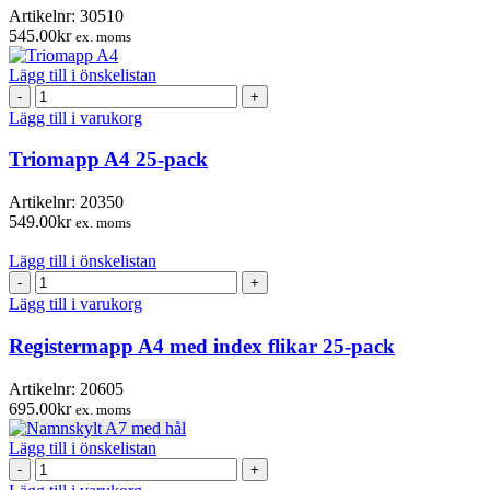
50-
Artikelnr:
30510
pack
545.00
kr
ex. moms
mängd
Lägg till i önskelistan
Triomapp
A4
Lägg till i varukorg
25-
pack
Triomapp A4 25-pack
mängd
Artikelnr:
20350
549.00
kr
ex. moms
Lägg till i önskelistan
Registermapp
A4
Lägg till i varukorg
med
index
Registermapp A4 med index flikar 25-pack
flikar
25-
Artikelnr:
20605
pack
695.00
kr
ex. moms
mängd
Lägg till i önskelistan
Namnskylt
A7