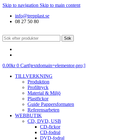
Skip to navigation
Skip to main content
info@trepplast.se
08 27 50 80
Sök
0.00
kr
0
Cart[textdomain=elementor-pro;]
TILLVERKNING
Produktion
Profiltryck
Material & Miljö
Plastfickor
Guide Pappersformaten
Referensarbeten
WEBBUTIK
CD, DVD, USB
CD-fickor
CD-fodral
DVD-fodral