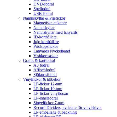
DVD-fodral
Spelfodral
USB-fodral
Namnskyltar & Prisfickor
Magnetiska etiketter
Namnskyltar
Namnskyltar med lanyards
ID-korthållare
Jojo korthållare
Prislappsfickor
Lanyards Nyckelband
Visitkortsaskar
Grafik & kartfodral
A3 fodral
Affischfodral
Sjökortsfodral
Vinylfickor & tillbehör
LP-fickor 12-tum
LP-fickor 10-tum
LP-fickor vinylboxar
LP-innerfodral
Singelfickor 7-tum
Record Dividers, avdelare för vinylskivor
LP-emballage & packning
LP-bärkassar PE