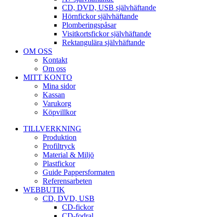
CD, DVD, USB självhäftande
Hörnfickor självhäftande
Plomberingspåsar
Visitkortsfickor självhäftande
Rektangulära självhäftande
OM OSS
Kontakt
Om oss
MITT KONTO
Mina sidor
Kassan
Varukorg
Köpvillkor
TILLVERKNING
Produktion
Profiltryck
Material & Miljö
Plastfickor
Guide Pappersformaten
Referensarbeten
WEBBUTIK
CD, DVD, USB
CD-fickor
CD-fodral