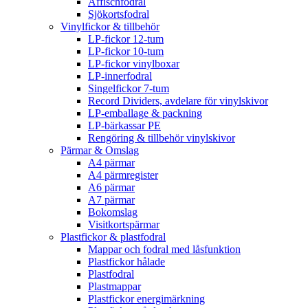
Affischfodral
Sjökortsfodral
Vinylfickor & tillbehör
LP-fickor 12-tum
LP-fickor 10-tum
LP-fickor vinylboxar
LP-innerfodral
Singelfickor 7-tum
Record Dividers, avdelare för vinylskivor
LP-emballage & packning
LP-bärkassar PE
Rengöring & tillbehör vinylskivor
Pärmar & Omslag
A4 pärmar
A4 pärmregister
A6 pärmar
A7 pärmar
Bokomslag
Visitkortspärmar
Plastfickor & plastfodral
Mappar och fodral med låsfunktion
Plastfickor hålade
Plastfodral
Plastmappar
Plastfickor energimärkning