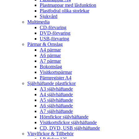
Plastmappar med låsfunktion
Plastfodral olika storlekar
Sjukvård
Multimedia
CD-förvaring
DVD-förvaring
USB-förvaring
Pärmar & Omslag
A4 pärmar
A6 pärmar
A7 pärmar
Bokomslag
Visitkortspärmar
Pärmregister A4
Självhäftande plastfickor
A3 självhäftande
A4 självhäftande
A5 självhäftande
A6 självhäftande
A7 självhäftande
Hörnfickor självhäftande
Visitkortsfickor självhäftande
CD, DVD, USB självhäftande
Vinylfickor & Tillbehör