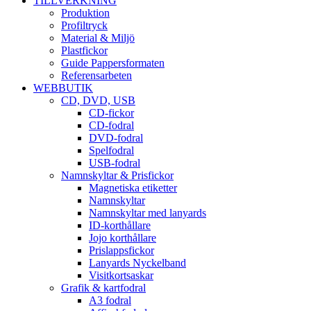
TILLVERKNING
Produktion
Profiltryck
Material & Miljö
Plastfickor
Guide Pappersformaten
Referensarbeten
WEBBUTIK
CD, DVD, USB
CD-fickor
CD-fodral
DVD-fodral
Spelfodral
USB-fodral
Namnskyltar & Prisfickor
Magnetiska etiketter
Namnskyltar
Namnskyltar med lanyards
ID-korthållare
Jojo korthållare
Prislappsfickor
Lanyards Nyckelband
Visitkortsaskar
Grafik & kartfodral
A3 fodral