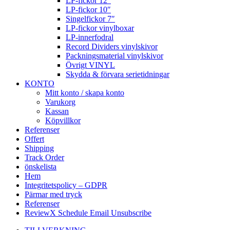
LP-fickor 12″
LP-fickor 10″
Singelfickor 7″
LP-fickor vinylboxar
LP-innerfodral
Record Dividers vinylskivor
Packningsmaterial vinylskivor
Övrigt VINYL
Skydda & förvara serietidningar
KONTO
Mitt konto / skapa konto
Varukorg
Kassan
Köpvillkor
Referenser
Offert
Shipping
Track Order
önskelista
Hem
Integritetspolicy – GDPR
Pärmar med tryck
Referenser
ReviewX Schedule Email Unsubscribe