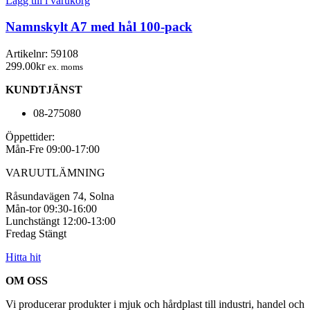
Lägg till i varukorg
med
hål
Namnskylt A7 med hål 100-pack
100-
pack
Artikelnr:
59108
mängd
299.00
kr
ex. moms
KUNDTJÄNST
08-275080
Öppettider:
Mån-Fre 09:00-17:00
VARUUTLÄMNING
Råsundavägen 74, Solna
Mån-tor 09:30-16:00
Lunchstängt 12:00-13:00
Fredag Stängt
Hitta hit
OM OSS
Vi producerar produkter i mjuk och hårdplast till industri, handel och