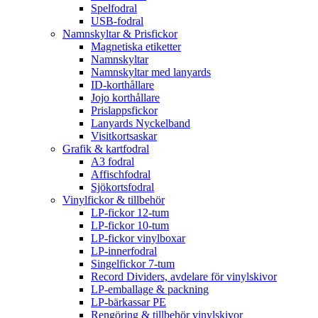
Spelfodral
USB-fodral
Namnskyltar & Prisfickor
Magnetiska etiketter
Namnskyltar
Namnskyltar med lanyards
ID-korthållare
Jojo korthållare
Prislappsfickor
Lanyards Nyckelband
Visitkortsaskar
Grafik & kartfodral
A3 fodral
Affischfodral
Sjökortsfodral
Vinylfickor & tillbehör
LP-fickor 12-tum
LP-fickor 10-tum
LP-fickor vinylboxar
LP-innerfodral
Singelfickor 7-tum
Record Dividers, avdelare för vinylskivor
LP-emballage & packning
LP-bärkassar PE
Rengöring & tillbehör vinylskivor