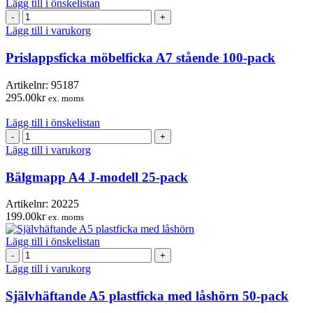
Lägg till i önskelistan
Prislappsficka
möbelficka
Lägg till i varukorg
A7
stående
Prislappsficka möbelficka A7 stående 100-pack
100-
pack
Artikelnr:
95187
mängd
295.00
kr
ex. moms
Lägg till i önskelistan
Bälgmapp
A4
Lägg till i varukorg
J-
modell
Bälgmapp A4 J-modell 25-pack
25-
pack
Artikelnr:
20225
mängd
199.00
kr
ex. moms
Lägg till i önskelistan
Självhäftande
A5
Lägg till i varukorg
plastficka
med
Självhäftande A5 plastficka med låshörn 50-pack
låshörn