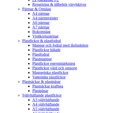
Rengöring & tillbehör vinylskivor
Pärmar & Omslag
A4 pärmar
A4 pärmregister
A6 pärmar
A7 pärmar
Bokomslag
Visitkortspärmar
Plastfickor & plastfodral
Mappar och fodral med låsfunktion
Plastfickor hålade
Plastfodral
Plastmappar
Plastfickor energimärkning
Plastfickor vård och omsorg
Magnetiska plastfickor
Vattentäta plastfickor
Plastsäckar & plastpåsar
Plastsäckar kraftiga
Plastpåsar
Självhäftande plastfickor
A3 självhäftande
A4 självhäftande
A5 självhäftande