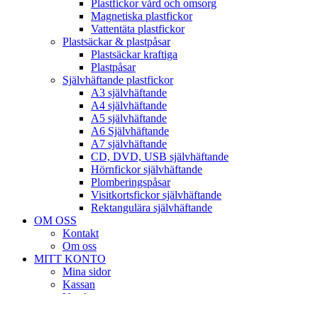
Plastfickor vård och omsorg
Magnetiska plastfickor
Vattentäta plastfickor
Plastsäckar & plastpåsar
Plastsäckar kraftiga
Plastpåsar
Självhäftande plastfickor
A3 självhäftande
A4 självhäftande
A5 självhäftande
A6 Självhäftande
A7 självhäftande
CD, DVD, USB självhäftande
Hörnfickor självhäftande
Plomberingspåsar
Visitkortsfickor självhäftande
Rektangulära självhäftande
OM OSS
Kontakt
Om oss
MITT KONTO
Mina sidor
Kassan
Varukorg
Köpvillkor