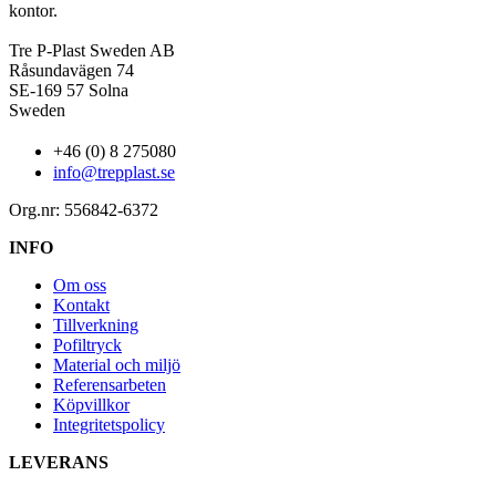
kontor.
Tre P-Plast Sweden AB
Råsundavägen 74
SE-169 57 Solna
Sweden
+46 (0) 8 275080
info@trepplast.se
Org.nr: 556842-6372
INFO
Om oss
Kontakt
Tillverkning
Pofiltryck
Material och miljö
Referensarbeten
Köpvillkor
Integritetspolicy
LEVERANS