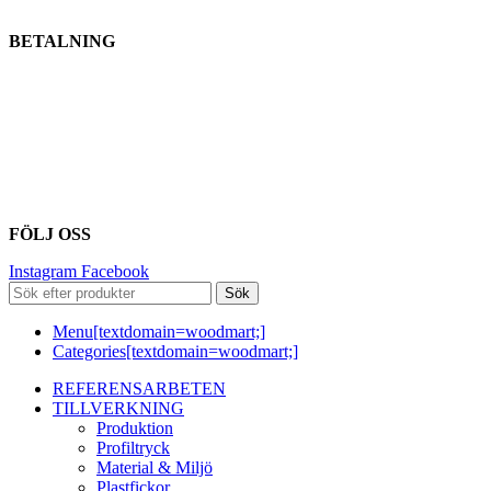
BETALNING
FÖLJ OSS
Instagram
Facebook
Sök
Menu[textdomain=woodmart;]
Categories[textdomain=woodmart;]
REFERENSARBETEN
TILLVERKNING
Produktion
Profiltryck
Material & Miljö
Plastfickor