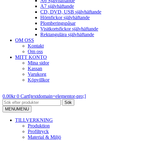
A6 Självhäftande
A7 självhäftande
CD, DVD, USB självhäftande
Hörnfickor självhäftande
Plomberingspåsar
Visitkortsfickor självhäftande
Rektangulära självhäftande
OM OSS
Kontakt
Om oss
MITT KONTO
Mina sidor
Kassan
Varukorg
Köpvillkor
0.00
kr
0
Cart[textdomain=elementor-pro;]
Sök
MENU
MENU
TILLVERKNING
Produktion
Profiltryck
Material & Miljö