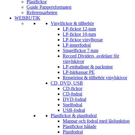
Plastfickor
Guide Pappersformaten
Referensarbeten
WEBBUTIK
Vinylfickor & tillbehör
LP-fickor 12-tum
LP-fickor 10-tum
LP-fickor vinylboxar
LP-innerfodral
Singelfickor 7-tum
Record Dividers, avdelare för
vinylskivor
LP-emballage & packning
LP-bärkassar PE
Rengöring & tillbehör vinylskivor
CD, DVD, USB
CD-fickor
CD-fodral
DVD-fodral
Spelfodral
USB-fodral
Plastfickor & plastfodral
Mappar och fodral med låsfunktion
Plastfickor hålade
Plastfodral