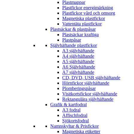
Plastmappar
Plastfickor energimärkning
Plastfickor vård och omsorg
Magnetiska plastfickor
Vattentäta plastfickor
Plastsäckar & plastpåsar
Plastsäckar kraftiga
Plastpåsar
Självhäftande plastfickor
A3 självhäftande
A4 självhäftande
A5 självhäftande
A6 Självhäftande
A7 självhäftande
CD, DVD, USB självhäftande
Hörnfickor självhäftande
Plomberingspåsar
Visitkortsfickor självhäftande
Rektangulära självhäftande
Grafik & kartfodral
A3 fodral
Affischfodral
Sjökortsfodral
Namnskyltar & Prisfickor
Magnetiska etiketter