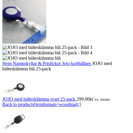
Hem
Namnskyltar & Prisfickor
Jojo korthållare
JOJO med
bältesklämma blå 25-pack
JOJO med bältesklämma svart 25-pack
299.00
kr
ex. moms
Back to products[textdomain=woodmart;]