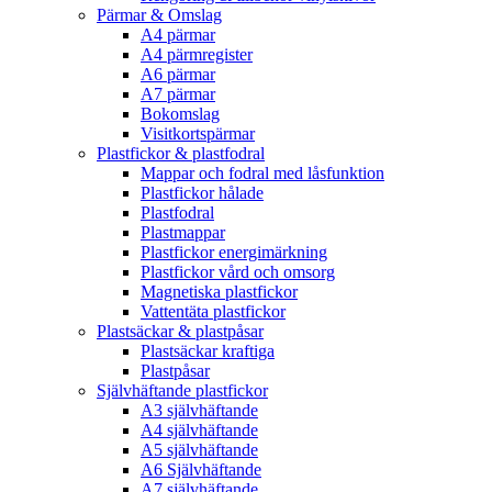
Pärmar & Omslag
A4 pärmar
A4 pärmregister
A6 pärmar
A7 pärmar
Bokomslag
Visitkortspärmar
Plastfickor & plastfodral
Mappar och fodral med låsfunktion
Plastfickor hålade
Plastfodral
Plastmappar
Plastfickor energimärkning
Plastfickor vård och omsorg
Magnetiska plastfickor
Vattentäta plastfickor
Plastsäckar & plastpåsar
Plastsäckar kraftiga
Plastpåsar
Självhäftande plastfickor
A3 självhäftande
A4 självhäftande
A5 självhäftande
A6 Självhäftande
A7 självhäftande