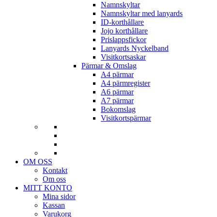
Namnskyltar
Namnskyltar med lanyards
ID-korthållare
Jojo korthållare
Prislappsfickor
Lanyards Nyckelband
Visitkortsaskar
Pärmar & Omslag
A4 pärmar
A4 pärmregister
A6 pärmar
A7 pärmar
Bokomslag
Visitkortspärmar
OM OSS
Kontakt
Om oss
MITT KONTO
Mina sidor
Kassan
Varukorg