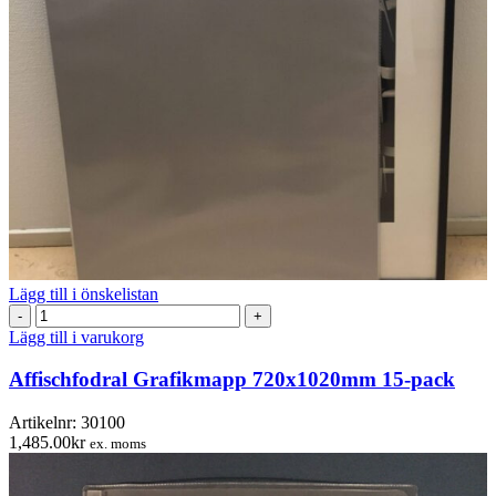
Lägg till i önskelistan
Affischfodral
Grafikmapp
Lägg till i varukorg
720x1020mm
15-
Affischfodral Grafikmapp 720x1020mm 15-pack
pack
mängd
Artikelnr:
30100
1,485.00
kr
ex. moms