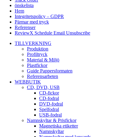
önskelista
Hem
Integritetspolicy – GDPR
Pärmar med tryck
Referenser
ReviewX Schedule Email Unsubscribe
TILLVERKNING
Produktion
Profiltryck
Material & Miljö
Plastfickor
Guide Pappersformaten
Referensarbeten
WEBBUTIK
CD, DVD, USB
CD-fickor
CD-fodral
DVD-fodral
Spelfodral
USB-fodral
Namnskyltar & Prisfickor
Magnetiska etiketter
Namnskyltar
Namnskyltar med lanyards