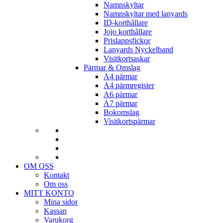
Namnskyltar
Namnskyltar med lanyards
ID-korthållare
Jojo korthållare
Prislappsfickor
Lanyards Nyckelband
Visitkortsaskar
Pärmar & Omslag
A4 pärmar
A4 pärmregister
A6 pärmar
A7 pärmar
Bokomslag
Visitkortspärmar
OM OSS
Kontakt
Om oss
MITT KONTO
Mina sidor
Kassan
Varukorg