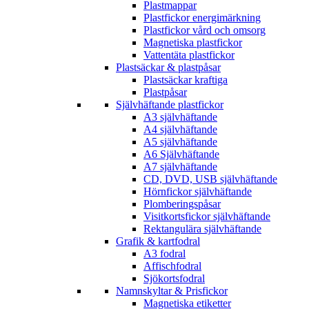
Plastmappar
Plastfickor energimärkning
Plastfickor vård och omsorg
Magnetiska plastfickor
Vattentäta plastfickor
Plastsäckar & plastpåsar
Plastsäckar kraftiga
Plastpåsar
Självhäftande plastfickor
A3 självhäftande
A4 självhäftande
A5 självhäftande
A6 Självhäftande
A7 självhäftande
CD, DVD, USB självhäftande
Hörnfickor självhäftande
Plomberingspåsar
Visitkortsfickor självhäftande
Rektangulära självhäftande
Grafik & kartfodral
A3 fodral
Affischfodral
Sjökortsfodral
Namnskyltar & Prisfickor
Magnetiska etiketter