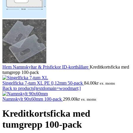
Hem
Namnskyltar & Prisfickor
ID-korthållare
Kreditkortsficka med
tumgrepp 100-pack
Singelficka 7-tum XL PE 0,12mm 50-pack
84.00
kr
ex. moms
Back to products[textdomain=woodmart;]
Namnskylt 90x60mm 100-pack
299.00
kr
ex. moms
Kreditkortsficka med
tumgrepp 100-pack