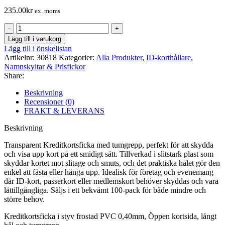
235.00
kr
ex. moms
Kreditkortsficka
med
Lägg till i varukorg
tumgrepp
Lägg till i önskelistan
100-
Artikelnr:
30818
Kategorier:
Alla Produkter
,
ID-korthållare
,
pack
Namnskyltar & Prisfickor
mängd
Share:
Beskrivning
Recensioner (0)
FRAKT & LEVERANS
Beskrivning
Transparent Kreditkortsficka med tumgrepp, perfekt för att skydda
och visa upp kort på ett smidigt sätt. Tillverkad i slitstark plast som
skyddar kortet mot slitage och smuts, och det praktiska hålet gör den
enkel att fästa eller hänga upp. Idealisk för företag och evenemang
där ID-kort, passerkort eller medlemskort behöver skyddas och vara
lättillgängliga. Säljs i ett bekvämt 100-pack för både mindre och
större behov.
Kreditkortsficka i styv frostad PVC 0,40mm, Öppen kortsida, långt