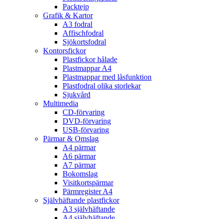
Packtejp
Grafik & Kartor
A3 fodral
Affischfodral
Sjökortsfodral
Kontorsfickor
Plastfickor hålade
Plastmappar A4
Plastmappar med låsfunktion
Plastfodral olika storlekar
Sjukvård
Multimedia
CD-förvaring
DVD-förvaring
USB-förvaring
Pärmar & Omslag
A4 pärmar
A6 pärmar
A7 pärmar
Bokomslag
Visitkortspärmar
Pärmregister A4
Självhäftande plastfickor
A3 självhäftande
A4 självhäftande