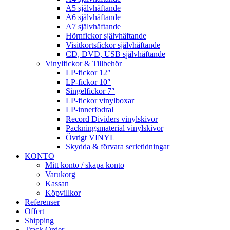
A5 självhäftande
A6 självhäftande
A7 självhäftande
Hörnfickor självhäftande
Visitkortsfickor självhäftande
CD, DVD, USB självhäftande
Vinylfickor & Tillbehör
LP-fickor 12″
LP-fickor 10″
Singelfickor 7″
LP-fickor vinylboxar
LP-innerfodral
Record Dividers vinylskivor
Packningsmaterial vinylskivor
Övrigt VINYL
Skydda & förvara serietidningar
KONTO
Mitt konto / skapa konto
Varukorg
Kassan
Köpvillkor
Referenser
Offert
Shipping
Track Order