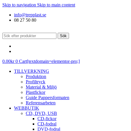
Skip to navigation
Skip to main content
info@trepplast.se
08 27 50 80
Sök
0.00
kr
0
Cart[textdomain=elementor-pro;]
TILLVERKNING
Produktion
Profiltryck
Material & Miljö
Plastfickor
Guide Pappersformaten
Referensarbeten
WEBBUTIK
CD, DVD, USB
CD-fickor
CD-fodral
DVD-fodral