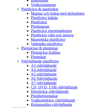
Bokomslag
Visitkortspärmar
Plastfickor & plastfodral
Mappar och fodral med låsfunktion
Plastfickor hålade
Plastfodral
Plastmappar
Plastfickor energimärkning
Plastfickor vård och omsorg
Magnetiska plastfickor
Vattentäta plastfickor
Plastsäckar & plastpåsar
Plastsäckar kraftiga
Plastpåsar
Självhäftande plastfickor
A3 självhäftande
A4 självhäftande
A5 självhäftande
A6 Självhäftande
A7 självhäftande
CD, DVD, USB självhäftande
Hörnfickor självhäftande
Plomberingspåsar
Visitkortsfickor självhäftande
Rektangulära självhäftande