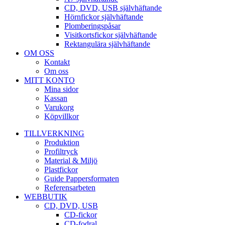
CD, DVD, USB självhäftande
Hörnfickor självhäftande
Plomberingspåsar
Visitkortsfickor självhäftande
Rektangulära självhäftande
OM OSS
Kontakt
Om oss
MITT KONTO
Mina sidor
Kassan
Varukorg
Köpvillkor
TILLVERKNING
Produktion
Profiltryck
Material & Miljö
Plastfickor
Guide Pappersformaten
Referensarbeten
WEBBUTIK
CD, DVD, USB
CD-fickor
CD-fodral