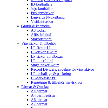
ID-korthållare
Jojo korthållare
Prislappsfickor
Lanyards Nyckelband
Visitkortsaskar
Grafik & kartfodral
A3 fodral
Affischfodral
Sjökortsfodral
Vinylfickor & tillbehör
LP-fickor 12-tum
LP-fickor 10-tum
LP-fickor vinylboxar
LP-innerfodral
Singelfickor 7-tum
Record Dividers, avdelare för vinylskivor
LP-emballage & packning
LP-bärkassar PE
Rengöring & tillbehör vinylskivor
Pärmar & Omslag
A4 pärmar
A4 pärmregister
A6 pärmar
A7 pärmar