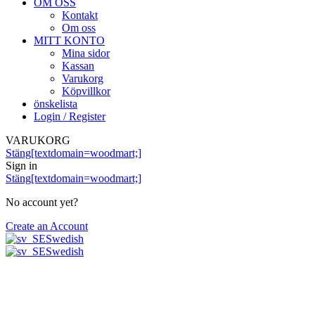
OM OSS
Kontakt
Om oss
MITT KONTO
Mina sidor
Kassan
Varukorg
Köpvillkor
önskelista
Login / Register
VARUKORG
Stäng[textdomain=woodmart;]
Sign in
Stäng[textdomain=woodmart;]
No account yet?
Create an Account
Swedish
Swedish