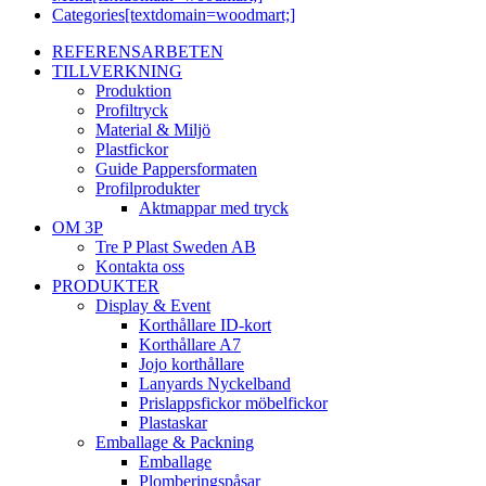
Categories[textdomain=woodmart;]
REFERENSARBETEN
TILLVERKNING
Produktion
Profiltryck
Material & Miljö
Plastfickor
Guide Pappersformaten
Profilprodukter
Aktmappar med tryck
OM 3P
Tre P Plast Sweden AB
Kontakta oss
PRODUKTER
Display & Event
Korthållare ID-kort
Korthållare A7
Jojo korthållare
Lanyards Nyckelband
Prislappsfickor möbelfickor
Plastaskar
Emballage & Packning
Emballage
Plomberingspåsar