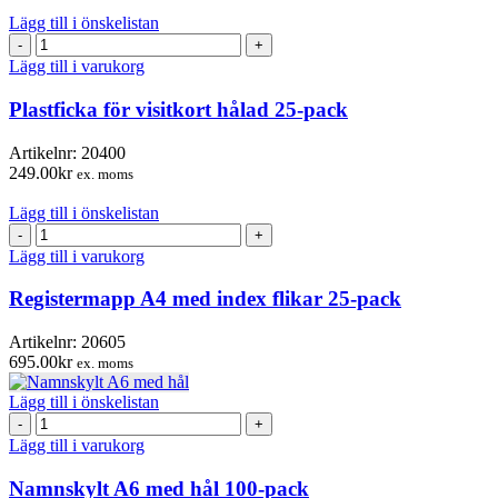
Lägg till i önskelistan
Plastficka
för
Lägg till i varukorg
visitkort
hålad
Plastficka för visitkort hålad 25-pack
25-
pack
Artikelnr:
20400
mängd
249.00
kr
ex. moms
Lägg till i önskelistan
Registermapp
A4
Lägg till i varukorg
med
index
Registermapp A4 med index flikar 25-pack
flikar
25-
Artikelnr:
20605
pack
695.00
kr
ex. moms
mängd
Lägg till i önskelistan
Namnskylt
A6
Lägg till i varukorg
med
hål
Namnskylt A6 med hål 100-pack