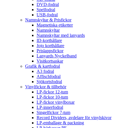
DVD-fodral
Spelfodral
USB-fodral
Namnskyltar & Prisfickor
Magnetiska etiketter
Namnskyltar
Namnskyltar med lanyards
ID-korthållare
Jojo korthållare
Prislappsfickor
Lanyards Nyckelband
Visitkortsaskar
Grafik & kartfodral
A3 fodral
Affischfodral
Sjökortsfodral
Vinylfickor & tillbehör
LP-fickor 12-tum
LP-fickor 10-tum
LP-fickor vinylboxar
LP-innerfodral
Singelfickor 7-tum
Record Dividers, avdelare för vinylskivor
LP-emballage & packning
LP-bärkassar PE