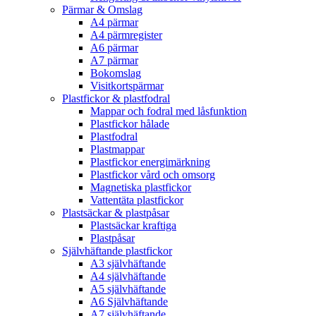
Pärmar & Omslag
A4 pärmar
A4 pärmregister
A6 pärmar
A7 pärmar
Bokomslag
Visitkortspärmar
Plastfickor & plastfodral
Mappar och fodral med låsfunktion
Plastfickor hålade
Plastfodral
Plastmappar
Plastfickor energimärkning
Plastfickor vård och omsorg
Magnetiska plastfickor
Vattentäta plastfickor
Plastsäckar & plastpåsar
Plastsäckar kraftiga
Plastpåsar
Självhäftande plastfickor
A3 självhäftande
A4 självhäftande
A5 självhäftande
A6 Självhäftande
A7 självhäftande