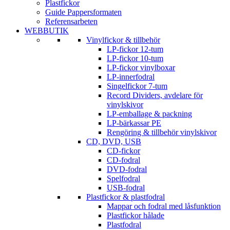
Plastfickor
Guide Pappersformaten
Referensarbeten
WEBBUTIK
Vinylfickor & tillbehör
LP-fickor 12-tum
LP-fickor 10-tum
LP-fickor vinylboxar
LP-innerfodral
Singelfickor 7-tum
Record Dividers, avdelare för
vinylskivor
LP-emballage & packning
LP-bärkassar PE
Rengöring & tillbehör vinylskivor
CD, DVD, USB
CD-fickor
CD-fodral
DVD-fodral
Spelfodral
USB-fodral
Plastfickor & plastfodral
Mappar och fodral med låsfunktion
Plastfickor hålade
Plastfodral