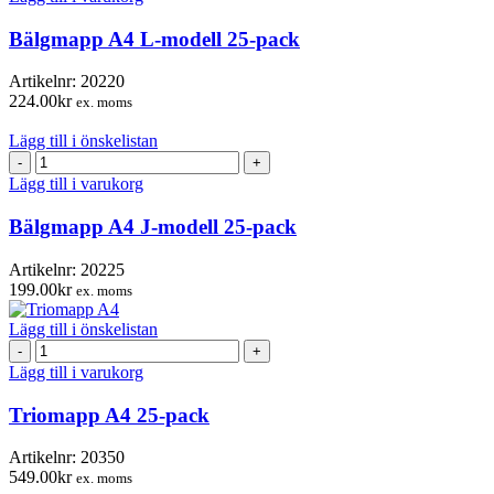
L-
modell
Bälgmapp A4 L-modell 25-pack
25-
pack
Artikelnr:
20220
mängd
224.00
kr
ex. moms
Lägg till i önskelistan
Bälgmapp
A4
Lägg till i varukorg
J-
modell
Bälgmapp A4 J-modell 25-pack
25-
pack
Artikelnr:
20225
mängd
199.00
kr
ex. moms
Lägg till i önskelistan
Triomapp
A4
Lägg till i varukorg
25-
pack
Triomapp A4 25-pack
mängd
Artikelnr:
20350
549.00
kr
ex. moms