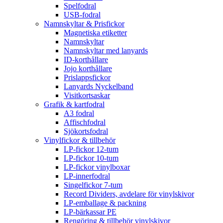
Spelfodral
USB-fodral
Namnskyltar & Prisfickor
Magnetiska etiketter
Namnskyltar
Namnskyltar med lanyards
ID-korthållare
Jojo korthållare
Prislappsfickor
Lanyards Nyckelband
Visitkortsaskar
Grafik & kartfodral
A3 fodral
Affischfodral
Sjökortsfodral
Vinylfickor & tillbehör
LP-fickor 12-tum
LP-fickor 10-tum
LP-fickor vinylboxar
LP-innerfodral
Singelfickor 7-tum
Record Dividers, avdelare för vinylskivor
LP-emballage & packning
LP-bärkassar PE
Rengöring & tillbehör vinylskivor