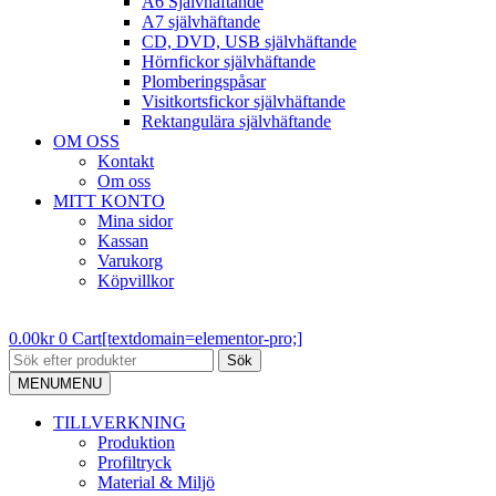
A6 Självhäftande
A7 självhäftande
CD, DVD, USB självhäftande
Hörnfickor självhäftande
Plomberingspåsar
Visitkortsfickor självhäftande
Rektangulära självhäftande
OM OSS
Kontakt
Om oss
MITT KONTO
Mina sidor
Kassan
Varukorg
Köpvillkor
0.00
kr
0
Cart[textdomain=elementor-pro;]
Sök
MENU
MENU
TILLVERKNING
Produktion
Profiltryck
Material & Miljö