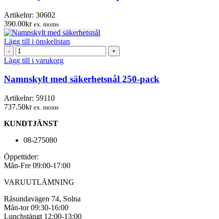
100-
pack
Artikelnr:
30602
mängd
390.00
kr
ex. moms
Lägg till i önskelistan
Namnskylt
med
Lägg till i varukorg
säkerhetsnål
250-
Namnskylt med säkerhetsnål 250-pack
pack
mängd
Artikelnr:
59110
737.50
kr
ex. moms
KUNDTJÄNST
08-275080
Öppettider:
Mån-Fre 09:00-17:00
VARUUTLÄMNING
Råsundavägen 74, Solna
Mån-tor 09:30-16:00
Lunchstängt 12:00-13:00