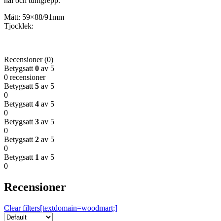
hål och tumgrepp.
Mått: 59×88/91mm
Tjocklek:
Recensioner (0)
Betygsatt
0
av 5
0 recensioner
Betygsatt
5
av 5
0
Betygsatt
4
av 5
0
Betygsatt
3
av 5
0
Betygsatt
2
av 5
0
Betygsatt
1
av 5
0
Recensioner
Clear filters[textdomain=woodmart;]