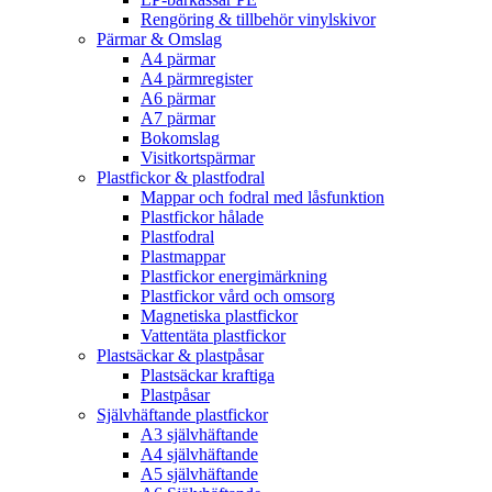
Rengöring & tillbehör vinylskivor
Pärmar & Omslag
A4 pärmar
A4 pärmregister
A6 pärmar
A7 pärmar
Bokomslag
Visitkortspärmar
Plastfickor & plastfodral
Mappar och fodral med låsfunktion
Plastfickor hålade
Plastfodral
Plastmappar
Plastfickor energimärkning
Plastfickor vård och omsorg
Magnetiska plastfickor
Vattentäta plastfickor
Plastsäckar & plastpåsar
Plastsäckar kraftiga
Plastpåsar
Självhäftande plastfickor
A3 självhäftande
A4 självhäftande
A5 självhäftande