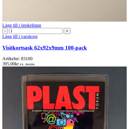
Lägg till i önskelistan
Visitkortsask
62x92x9mm
Lägg till i varukorg
100-
pack
Visitkortsask 62x92x9mm 100-pack
mängd
Artikelnr:
83100
395.00
kr
ex. moms