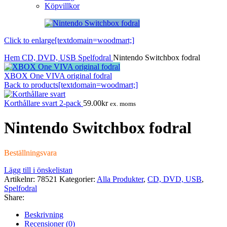
Köpvillkor
Click to enlarge[textdomain=woodmart;]
Hem
CD, DVD, USB
Spelfodral
Nintendo Switchbox fodral
XBOX One VIVA original fodral
Back to products[textdomain=woodmart;]
Korthållare svart 2-pack
59.00
kr
ex. moms
Nintendo Switchbox fodral
Beställningsvara
Lägg till i önskelistan
Artikelnr:
78521
Kategorier:
Alla Produkter
,
CD, DVD, USB
,
Spelfodral
Share:
Beskrivning
Recensioner (0)