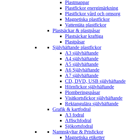
Plastmappar
Plastfickor energimärkning
Plastfickor vård och omsorg
Magnetiska plastfickor
Vattentäta plastfickor
Plastsäckar & plastpåsar
Plastsäckar kraftiga
Plastpåsar
Självhäftande plastfickor
A3 självhäftande
A4 självhäftande
A5 självhäftande
A6 Självhäftande
A7 självhäftande
CD, DVD, USB självhäftande
Hörnfickor självhäftande
Plomberingspåsar
Visitkortsfickor självhäftande
Rektangulära självhäftande
Grafik & kartfodral
A3 fodral
Affischfodral
Sjökortsfodral
Namnskyltar & Prisfickor
Magnetiska etiketter