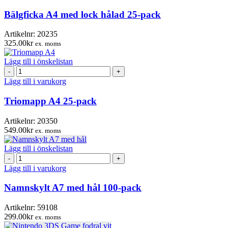
med
lock
Bälgficka A4 med lock hålad 25-pack
hålad
25-
Artikelnr:
20235
pack
325.00
kr
ex. moms
mängd
Lägg till i önskelistan
Triomapp
A4
Lägg till i varukorg
25-
pack
Triomapp A4 25-pack
mängd
Artikelnr:
20350
549.00
kr
ex. moms
Lägg till i önskelistan
Namnskylt
A7
Lägg till i varukorg
med
hål
Namnskylt A7 med hål 100-pack
100-
pack
Artikelnr:
59108
mängd
299.00
kr
ex. moms