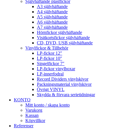
Självhäftande plastfickor
A3 självhäftande
A4 självhäftande
A5 självhäftande
A6 självhäftande
A7 självhäftande
Hörnfickor självhäftande
Visitkortsfickor självhäftande
CD, DVD, USB självhäftande
Vinylfickor & Tillbehör
LP-fickor 12″
LP-fickor 10″
Singelfickor 7″
LP-fickor vinylboxar
LP-innerfodral
Record Dividers vinylskivor
Packningsmaterial vinylskivor
Övrigt VINYL
Skydda & förvara serietidningar
KONTO
Mitt konto / skapa konto
Varukorg
Kassan
Köpvillkor
Referenser