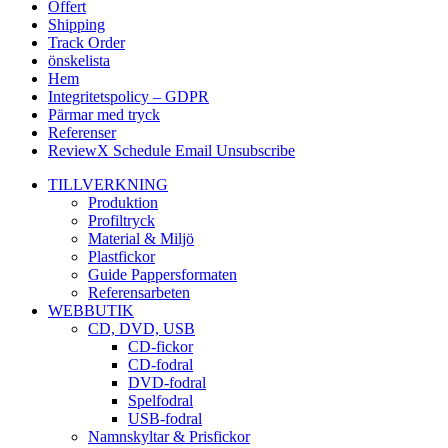
Offert
Shipping
Track Order
önskelista
Hem
Integritetspolicy – GDPR
Pärmar med tryck
Referenser
ReviewX Schedule Email Unsubscribe
TILLVERKNING
Produktion
Profiltryck
Material & Miljö
Plastfickor
Guide Pappersformaten
Referensarbeten
WEBBUTIK
CD, DVD, USB
CD-fickor
CD-fodral
DVD-fodral
Spelfodral
USB-fodral
Namnskyltar & Prisfickor