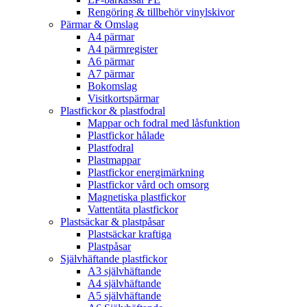
Rengöring & tillbehör vinylskivor
Pärmar & Omslag
A4 pärmar
A4 pärmregister
A6 pärmar
A7 pärmar
Bokomslag
Visitkortspärmar
Plastfickor & plastfodral
Mappar och fodral med låsfunktion
Plastfickor hålade
Plastfodral
Plastmappar
Plastfickor energimärkning
Plastfickor vård och omsorg
Magnetiska plastfickor
Vattentäta plastfickor
Plastsäckar & plastpåsar
Plastsäckar kraftiga
Plastpåsar
Självhäftande plastfickor
A3 självhäftande
A4 självhäftande
A5 självhäftande