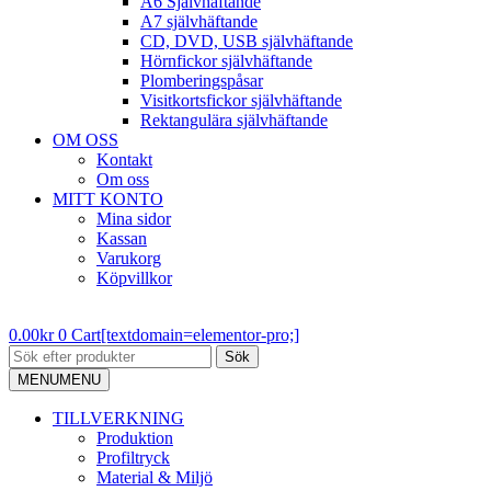
A6 Självhäftande
A7 självhäftande
CD, DVD, USB självhäftande
Hörnfickor självhäftande
Plomberingspåsar
Visitkortsfickor självhäftande
Rektangulära självhäftande
OM OSS
Kontakt
Om oss
MITT KONTO
Mina sidor
Kassan
Varukorg
Köpvillkor
0.00
kr
0
Cart[textdomain=elementor-pro;]
Sök
MENU
MENU
TILLVERKNING
Produktion
Profiltryck
Material & Miljö