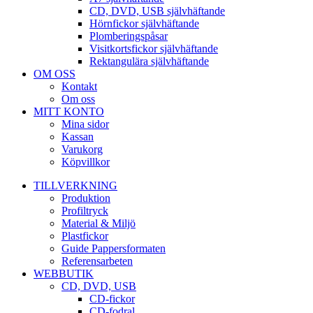
CD, DVD, USB självhäftande
Hörnfickor självhäftande
Plomberingspåsar
Visitkortsfickor självhäftande
Rektangulära självhäftande
OM OSS
Kontakt
Om oss
MITT KONTO
Mina sidor
Kassan
Varukorg
Köpvillkor
TILLVERKNING
Produktion
Profiltryck
Material & Miljö
Plastfickor
Guide Pappersformaten
Referensarbeten
WEBBUTIK
CD, DVD, USB
CD-fickor
CD-fodral