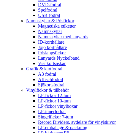
DVD-fodral
Spelfodral
USB-fodral
Namnskyltar & Prisfickor
Magnetiska etiketter
Namnskyltar
Namnskyltar med lanyards
ID-korthållare
Jojo korthållare
Prislappsfickor
Lanyards Nyckelband
Visitkortsaskar
Grafik & kartfodral
A3 fodral
Affischfodral
Sjökortsfodral
Vinylfickor & tillbehör
LP-fickor 12-tum
LP-fickor 10-tum
LP-fickor vinylboxar
LP-innerfodral
Singelfickor 7-tum
Record Dividers, avdelare för vinylskivor
LP-emballage & packning
LP-bärkassar PE