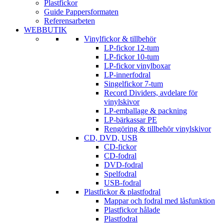
Plastfickor
Guide Pappersformaten
Referensarbeten
WEBBUTIK
Vinylfickor & tillbehör
LP-fickor 12-tum
LP-fickor 10-tum
LP-fickor vinylboxar
LP-innerfodral
Singelfickor 7-tum
Record Dividers, avdelare för
vinylskivor
LP-emballage & packning
LP-bärkassar PE
Rengöring & tillbehör vinylskivor
CD, DVD, USB
CD-fickor
CD-fodral
DVD-fodral
Spelfodral
USB-fodral
Plastfickor & plastfodral
Mappar och fodral med låsfunktion
Plastfickor hålade
Plastfodral