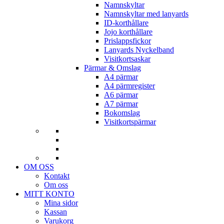
Namnskyltar
Namnskyltar med lanyards
ID-korthållare
Jojo korthållare
Prislappsfickor
Lanyards Nyckelband
Visitkortsaskar
Pärmar & Omslag
A4 pärmar
A4 pärmregister
A6 pärmar
A7 pärmar
Bokomslag
Visitkortspärmar
OM OSS
Kontakt
Om oss
MITT KONTO
Mina sidor
Kassan
Varukorg