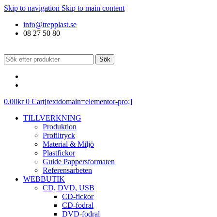
Skip to navigation
Skip to main content
info@trepplast.se
08 27 50 80
Sök
0.00
kr
0
Cart[textdomain=elementor-pro;]
TILLVERKNING
Produktion
Profiltryck
Material & Miljö
Plastfickor
Guide Pappersformaten
Referensarbeten
WEBBUTIK
CD, DVD, USB
CD-fickor
CD-fodral
DVD-fodral