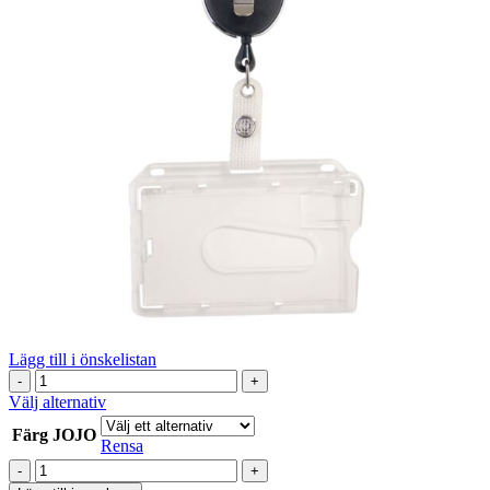
Lägg till i önskelistan
Set
Korthållare
Den
Välj alternativ
med
här
Färg JOJO
tumgrepp
produkten
Rensa
och
har
Set
JOJO
flera
Korthållare