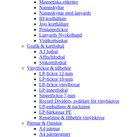
Magnetiska etiketter
Namnskyltar
Namnskyltar med lanyards
ID-korthållare
Jojo korthållare
Prislappsfickor
Lanyards Nyckelband
Visitkortsaskar
Grafik & kartfodral
A3 fodral
Affischfodral
Sjökortsfodral
Vinylfickor & tillbehör
LP-fickor 12-tum
LP-fickor 10-tum
LP-fickor vinylboxar
LP-innerfodral
Singelfickor 7-tum
Record Dividers, avdelare för vinylskivor
LP-emballage & packning
LP-bärkassar PE
Rengöring & tillbehör vinylskivor
Pärmar & Omslag
A4 pärmar
A4 pärmregister