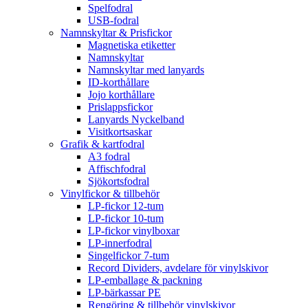
Spelfodral
USB-fodral
Namnskyltar & Prisfickor
Magnetiska etiketter
Namnskyltar
Namnskyltar med lanyards
ID-korthållare
Jojo korthållare
Prislappsfickor
Lanyards Nyckelband
Visitkortsaskar
Grafik & kartfodral
A3 fodral
Affischfodral
Sjökortsfodral
Vinylfickor & tillbehör
LP-fickor 12-tum
LP-fickor 10-tum
LP-fickor vinylboxar
LP-innerfodral
Singelfickor 7-tum
Record Dividers, avdelare för vinylskivor
LP-emballage & packning
LP-bärkassar PE
Rengöring & tillbehör vinylskivor