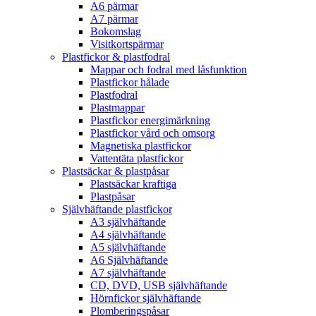
A6 pärmar
A7 pärmar
Bokomslag
Visitkortspärmar
Plastfickor & plastfodral
Mappar och fodral med låsfunktion
Plastfickor hålade
Plastfodral
Plastmappar
Plastfickor energimärkning
Plastfickor vård och omsorg
Magnetiska plastfickor
Vattentäta plastfickor
Plastsäckar & plastpåsar
Plastsäckar kraftiga
Plastpåsar
Självhäftande plastfickor
A3 självhäftande
A4 självhäftande
A5 självhäftande
A6 Självhäftande
A7 självhäftande
CD, DVD, USB självhäftande
Hörnfickor självhäftande
Plomberingspåsar