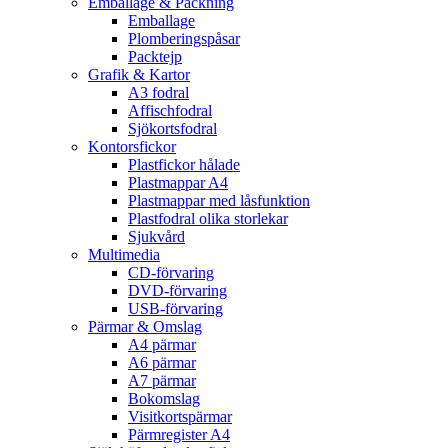
Emballage & Packning
Emballage
Plomberingspåsar
Packtejp
Grafik & Kartor
A3 fodral
Affischfodral
Sjökortsfodral
Kontorsfickor
Plastfickor hålade
Plastmappar A4
Plastmappar med låsfunktion
Plastfodral olika storlekar
Sjukvård
Multimedia
CD-förvaring
DVD-förvaring
USB-förvaring
Pärmar & Omslag
A4 pärmar
A6 pärmar
A7 pärmar
Bokomslag
Visitkortspärmar
Pärmregister A4