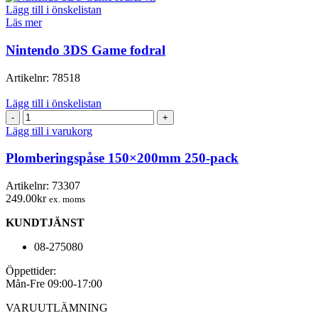
Lägg till i önskelistan
Läs mer
Nintendo 3DS Game fodral
Artikelnr:
78518
Lägg till i önskelistan
Plomberingspåse
150×200mm
Lägg till i varukorg
250-
pack
Plomberingspåse 150×200mm 250-pack
mängd
Artikelnr:
73307
249.00
kr
ex. moms
KUNDTJÄNST
08-275080
Öppettider:
Mån-Fre 09:00-17:00
VARUUTLÄMNING