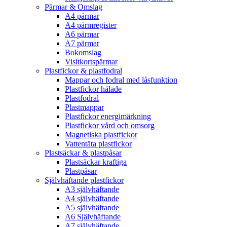
Pärmar & Omslag
A4 pärmar
A4 pärmregister
A6 pärmar
A7 pärmar
Bokomslag
Visitkortspärmar
Plastfickor & plastfodral
Mappar och fodral med låsfunktion
Plastfickor hålade
Plastfodral
Plastmappar
Plastfickor energimärkning
Plastfickor vård och omsorg
Magnetiska plastfickor
Vattentäta plastfickor
Plastsäckar & plastpåsar
Plastsäckar kraftiga
Plastpåsar
Självhäftande plastfickor
A3 självhäftande
A4 självhäftande
A5 självhäftande
A6 Självhäftande
A7 självhäftande