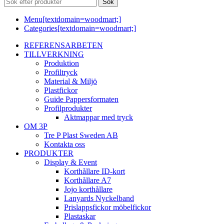
Sök
Menu[textdomain=woodmart;]
Categories[textdomain=woodmart;]
REFERENSARBETEN
TILLVERKNING
Produktion
Profiltryck
Material & Miljö
Plastfickor
Guide Pappersformaten
Profilprodukter
Aktmappar med tryck
OM 3P
Tre P Plast Sweden AB
Kontakta oss
PRODUKTER
Display & Event
Korthållare ID-kort
Korthållare A7
Jojo korthållare
Lanyards Nyckelband
Prislappsfickor möbelfickor
Plastaskar