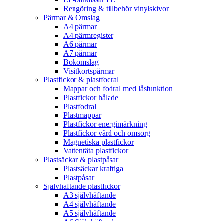
Rengöring & tillbehör vinylskivor
Pärmar & Omslag
A4 pärmar
A4 pärmregister
A6 pärmar
A7 pärmar
Bokomslag
Visitkortspärmar
Plastfickor & plastfodral
Mappar och fodral med låsfunktion
Plastfickor hålade
Plastfodral
Plastmappar
Plastfickor energimärkning
Plastfickor vård och omsorg
Magnetiska plastfickor
Vattentäta plastfickor
Plastsäckar & plastpåsar
Plastsäckar kraftiga
Plastpåsar
Självhäftande plastfickor
A3 självhäftande
A4 självhäftande
A5 självhäftande