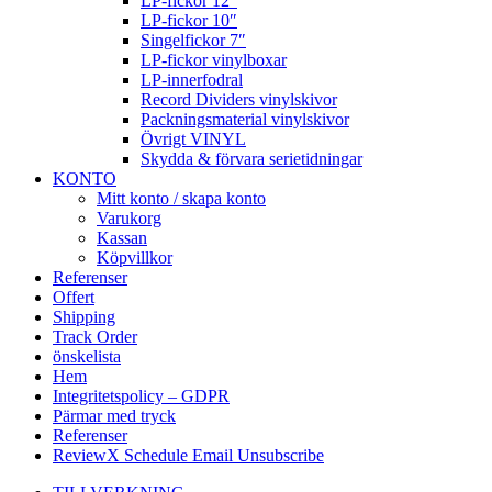
LP-fickor 12″
LP-fickor 10″
Singelfickor 7″
LP-fickor vinylboxar
LP-innerfodral
Record Dividers vinylskivor
Packningsmaterial vinylskivor
Övrigt VINYL
Skydda & förvara serietidningar
KONTO
Mitt konto / skapa konto
Varukorg
Kassan
Köpvillkor
Referenser
Offert
Shipping
Track Order
önskelista
Hem
Integritetspolicy – GDPR
Pärmar med tryck
Referenser
ReviewX Schedule Email Unsubscribe