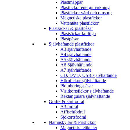
Plastmappar
Plastfickor energimärkning
Plastfickor vård och omsorg
Magnetiska plastfickor
Vattentäta plastfickor
Plastsäckar & plastpåsar
Plastsäckar kraftiga
Plastpåsar
Självhäftande plastfickor
A3 självhäftande
A4 självhäftande
A5 självhäftande
A6 Självhäftande
A7 självhäftande
CD, DVD, USB självhäftande
Hörnfickor självhäftande
Plomberingspåsar
Visitkortsfickor självhäftande
Rektangulära självhäftande
Grafik & kartfodral
A3 fodral
Affischfodral
Sjökortsfodral
Namnskyltar & Prisfickor
Magnetiska etiketter