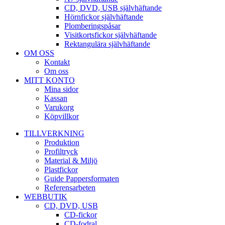
CD, DVD, USB självhäftande
Hörnfickor självhäftande
Plomberingspåsar
Visitkortsfickor självhäftande
Rektangulära självhäftande
OM OSS
Kontakt
Om oss
MITT KONTO
Mina sidor
Kassan
Varukorg
Köpvillkor
TILLVERKNING
Produktion
Profiltryck
Material & Miljö
Plastfickor
Guide Pappersformaten
Referensarbeten
WEBBUTIK
CD, DVD, USB
CD-fickor
CD-fodral