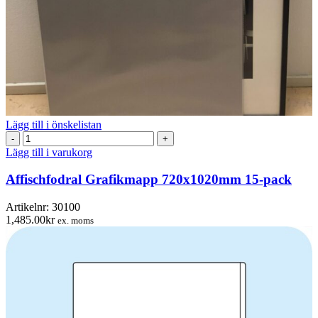
Lägg till i önskelistan
Affischfodral
Grafikmapp
Lägg till i varukorg
720x1020mm
15-
Affischfodral Grafikmapp 720x1020mm 15-pack
pack
mängd
Artikelnr:
30100
1,485.00
kr
ex. moms