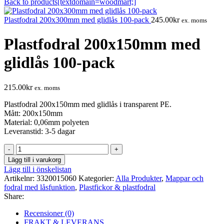
Back to products[textdomain=woodmart;]
Plastfodral 200x300mm med glidlås 100-pack
245.00
kr
ex. moms
Plastfodral 200x150mm med
glidlås 100-pack
215.00
kr
ex. moms
Plastfodral 200x150mm med glidlås i transparent PE.
Mått: 200x150mm
Material: 0,06mm polyeten
Leveranstid: 3-5 dagar
Plastfodral
200x150mm
Lägg till i varukorg
med
Lägg till i önskelistan
glidlås
Artikelnr:
3320015060
Kategorier:
Alla Produkter
,
Mappar och
100-
fodral med låsfunktion
,
Plastfickor & plastfodral
pack
Share:
mängd
Recensioner (0)
FRAKT & LEVERANS