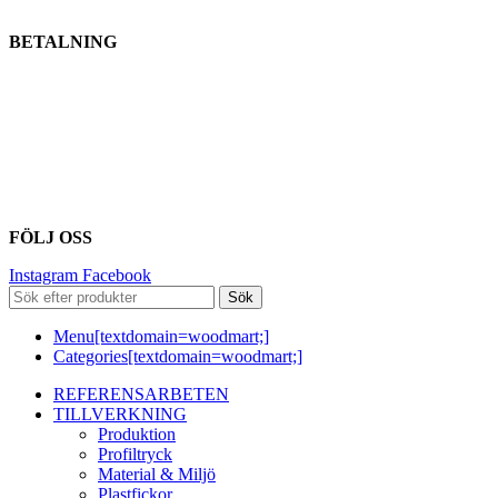
BETALNING
FÖLJ OSS
Instagram
Facebook
Sök
Menu[textdomain=woodmart;]
Categories[textdomain=woodmart;]
REFERENSARBETEN
TILLVERKNING
Produktion
Profiltryck
Material & Miljö
Plastfickor