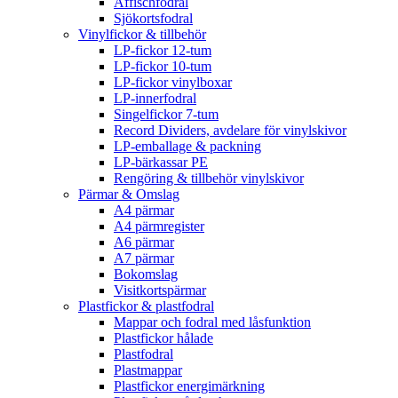
Affischfodral
Sjökortsfodral
Vinylfickor & tillbehör
LP-fickor 12-tum
LP-fickor 10-tum
LP-fickor vinylboxar
LP-innerfodral
Singelfickor 7-tum
Record Dividers, avdelare för vinylskivor
LP-emballage & packning
LP-bärkassar PE
Rengöring & tillbehör vinylskivor
Pärmar & Omslag
A4 pärmar
A4 pärmregister
A6 pärmar
A7 pärmar
Bokomslag
Visitkortspärmar
Plastfickor & plastfodral
Mappar och fodral med låsfunktion
Plastfickor hålade
Plastfodral
Plastmappar
Plastfickor energimärkning