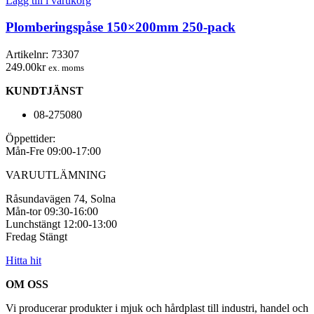
Lägg till i varukorg
250-
pack
Plomberingspåse 150×200mm 250-pack
mängd
Artikelnr:
73307
249.00
kr
ex. moms
KUNDTJÄNST
08-275080
Öppettider:
Mån-Fre 09:00-17:00
VARUUTLÄMNING
Råsundavägen 74, Solna
Mån-tor 09:30-16:00
Lunchstängt 12:00-13:00
Fredag Stängt
Hitta hit
OM OSS
Vi producerar produkter i mjuk och hårdplast till industri, handel och