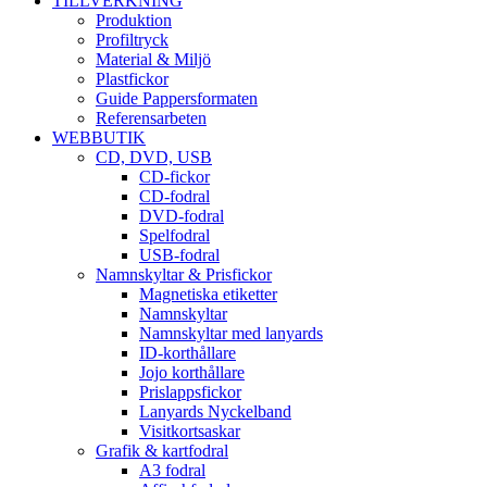
TILLVERKNING
Produktion
Profiltryck
Material & Miljö
Plastfickor
Guide Pappersformaten
Referensarbeten
WEBBUTIK
CD, DVD, USB
CD-fickor
CD-fodral
DVD-fodral
Spelfodral
USB-fodral
Namnskyltar & Prisfickor
Magnetiska etiketter
Namnskyltar
Namnskyltar med lanyards
ID-korthållare
Jojo korthållare
Prislappsfickor
Lanyards Nyckelband
Visitkortsaskar
Grafik & kartfodral
A3 fodral