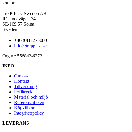
kontor.
Tre P-Plast Sweden AB
Råsundavägen 74
SE-169 57 Solna
Sweden
+46 (0) 8 275080
info@trepplast.se
Org.nr: 556842-6372
INFO
Om oss
Kontakt
Tillverkning
Pofiltryck
Material och miljö
Referensarbeten
Köpvillkor
Integritetspolicy
LEVERANS