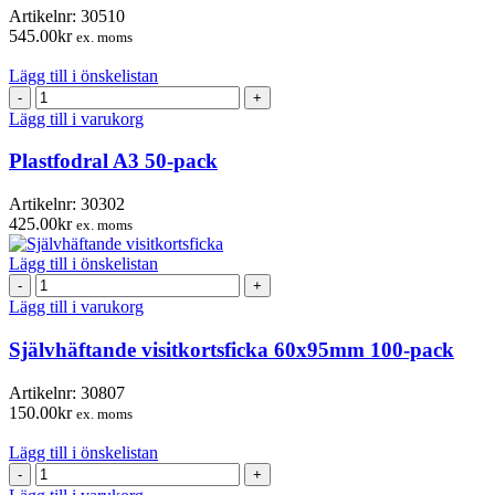
50-
Artikelnr:
30510
pack
545.00
kr
ex. moms
mängd
Lägg till i önskelistan
Plastfodral
A3
Lägg till i varukorg
50-
pack
Plastfodral A3 50-pack
mängd
Artikelnr:
30302
425.00
kr
ex. moms
Lägg till i önskelistan
Självhäftande
visitkortsficka
Lägg till i varukorg
60x95mm
100-
Självhäftande visitkortsficka 60x95mm 100-pack
pack
mängd
Artikelnr:
30807
150.00
kr
ex. moms
Lägg till i önskelistan
Plomberingspåse
150×200mm