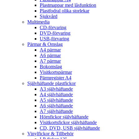
Plastmappar med låsfunktion
Plastfodral olika storlekar
Sjukvård
Multimedia
CD-förvaring
DVD-förvaring
USB-förvaring
Pärmar & Omslag
A4 pärmar
A6 pärmar
A7 pärmar
Bokomslag
Visitkortspärmar
Pärmregister A4
Självhäftande plastfickor
A3 självhäftande
A4 självhäftande
A5 självhäftande
A6 självhäftande
A7 självhäftande
Hörnfickor självhäftande
Visitkortsfickor självhäftande
CD, DVD, USB självhäftande
Vinylfickor & Tillbehör