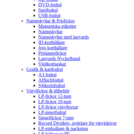
DVD-fodral
Spelfodral
USB-fodral
Namnskyltar & Prisfickor
Magnetiska etiketter
Namnskyltar
Namnskyltar med lanyards
ID-korthållare
Jojo korthållare
Prislappsfickor
Lanyards Nyckelband
Visitkortsaskar
Grafik & kartfodral
A3 fodral
Affischfodral
Sjökortsfodral
Vinylfickor & tillbehör
LP-fickor 12-tum
LP-fickor 10-tum
LP-fickor vinylboxar
LP-innerfodral
Singelfickor 7-tum
Record Dividers, avdelare för vinylskivor
LP-emballage & packning
LP-bärkassar PE