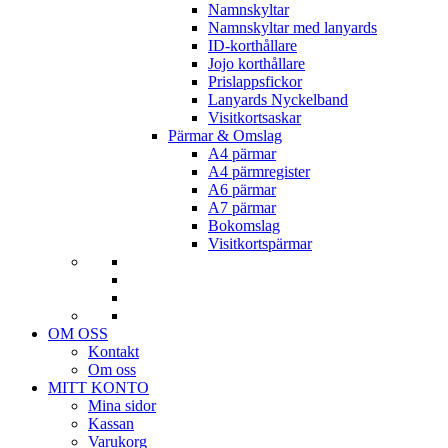
Namnskyltar
Namnskyltar med lanyards
ID-korthållare
Jojo korthållare
Prislappsfickor
Lanyards Nyckelband
Visitkortsaskar
Pärmar & Omslag
A4 pärmar
A4 pärmregister
A6 pärmar
A7 pärmar
Bokomslag
Visitkortspärmar
OM OSS
Kontakt
Om oss
MITT KONTO
Mina sidor
Kassan
Varukorg