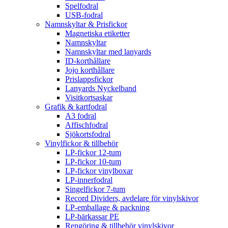
Spelfodral
USB-fodral
Namnskyltar & Prisfickor
Magnetiska etiketter
Namnskyltar
Namnskyltar med lanyards
ID-korthållare
Jojo korthållare
Prislappsfickor
Lanyards Nyckelband
Visitkortsaskar
Grafik & kartfodral
A3 fodral
Affischfodral
Sjökortsfodral
Vinylfickor & tillbehör
LP-fickor 12-tum
LP-fickor 10-tum
LP-fickor vinylboxar
LP-innerfodral
Singelfickor 7-tum
Record Dividers, avdelare för vinylskivor
LP-emballage & packning
LP-bärkassar PE
Rengöring & tillbehör vinylskivor