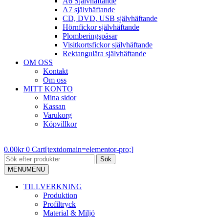
A6 Självhäftande
A7 självhäftande
CD, DVD, USB självhäftande
Hörnfickor självhäftande
Plomberingspåsar
Visitkortsfickor självhäftande
Rektangulära självhäftande
OM OSS
Kontakt
Om oss
MITT KONTO
Mina sidor
Kassan
Varukorg
Köpvillkor
0.00
kr
0
Cart[textdomain=elementor-pro;]
Sök
MENU
MENU
TILLVERKNING
Produktion
Profiltryck
Material & Miljö