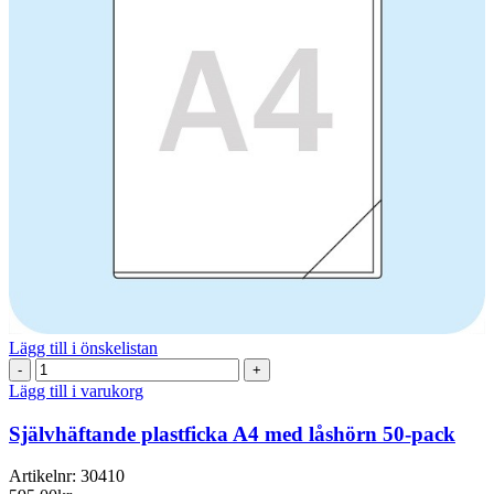
Lägg till i önskelistan
Självhäftande
plastficka
Lägg till i varukorg
A4
med
Självhäftande plastficka A4 med låshörn 50-pack
låshörn
50-
Artikelnr:
30410
pack