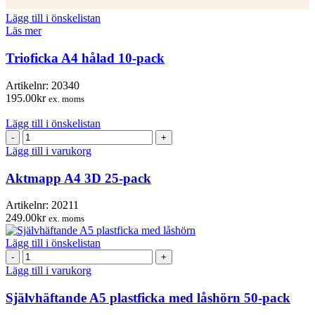
Lägg till i önskelistan
Läs mer
Trioficka A4 hålad 10-pack
Artikelnr:
20340
195.00
kr
ex. moms
Lägg till i önskelistan
Aktmapp
A4
Lägg till i varukorg
3D
25-
Aktmapp A4 3D 25-pack
pack
mängd
Artikelnr:
20211
249.00
kr
ex. moms
Lägg till i önskelistan
Självhäftande
A5
Lägg till i varukorg
plastficka
med
Självhäftande A5 plastficka med låshörn 50-pack
låshörn