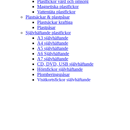
Plastfickor vård och omsorg
Magnetiska plastfickor
Vattentäta plastfickor
Plastsäckar & plastpåsar
Plastsäckar kraftiga
Plastpåsar
Självhäftande plastfickor
A3 självhäftande
A4 självhäftande
A5 självhäftande
A6 Självhäftande
A7 självhäftande
CD, DVD, USB självhäftande
Hörnfickor självhäftande
Plomberingspåsar
Visitkortsfickor självhäftande
Rektangulära självhäftande
OM OSS
Kontakt
Om oss
MITT KONTO
Mina sidor
Kassan
Varukorg
Köpvillkor