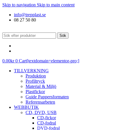
Skip to navigation
Skip to main content
info@trepplast.se
08 27 50 80
Sök
0.00
kr
0
Cart[textdomain=elementor-pro;]
TILLVERKNING
Produktion
Profiltryck
Material & Miljö
Plastfickor
Guide Pappersformaten
Referensarbeten
WEBBUTIK
CD, DVD, USB
CD-fickor
CD-fodral
DVD-fodral