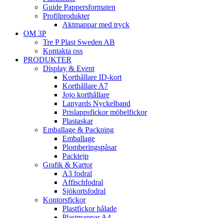
Guide Pappersformaten
Profilprodukter
Aktmappar med tryck
OM 3P
Tre P Plast Sweden AB
Kontakta oss
PRODUKTER
Display & Event
Korthållare ID-kort
Korthållare A7
Jojo korthållare
Lanyards Nyckelband
Prislappsfickor möbelfickor
Plastaskar
Emballage & Packning
Emballage
Plomberingspåsar
Packtejp
Grafik & Kartor
A3 fodral
Affischfodral
Sjökortsfodral
Kontorsfickor
Plastfickor hålade
Plastmappar A4