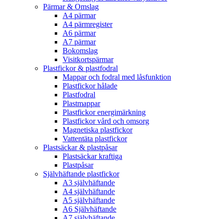
Pärmar & Omslag
A4 pärmar
A4 pärmregister
A6 pärmar
A7 pärmar
Bokomslag
Visitkortspärmar
Plastfickor & plastfodral
Mappar och fodral med låsfunktion
Plastfickor hålade
Plastfodral
Plastmappar
Plastfickor energimärkning
Plastfickor vård och omsorg
Magnetiska plastfickor
Vattentäta plastfickor
Plastsäckar & plastpåsar
Plastsäckar kraftiga
Plastpåsar
Självhäftande plastfickor
A3 självhäftande
A4 självhäftande
A5 självhäftande
A6 Självhäftande
A7 självhäftande