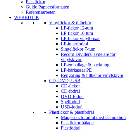
Plastfickor
Guide Pappersformaten
Referensarbeten
WEBBUTIK
Vinylfickor & tillbehör
LP-fickor 12-tum
LP-fickor 10-tum
LP-fickor vinylboxar
LP-innerfodral
Singelfickor 7-tum
Record Dividers, avdelare för
vinylskivor
LP-emballage & packning
LP-bärkassar PE
Rengöring & tillbehör vinylskivor
CD, DVD, USB
CD-fickor
CD-fodral
DVD-fodral
Spelfodral
USB-fodral
Plastfickor & plastfodral
Mappar och fodral med låsfunktion
Plastfickor hålade
Plastfodral