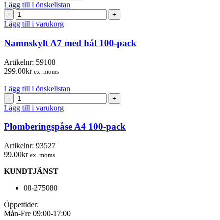
Lägg till i önskelistan
Namnskylt
A7
Lägg till i varukorg
med
hål
Namnskylt A7 med hål 100-pack
100-
pack
Artikelnr:
59108
mängd
299.00
kr
ex. moms
Lägg till i önskelistan
Plomberingspåse
A4
Lägg till i varukorg
100-
pack
Plomberingspåse A4 100-pack
mängd
Artikelnr:
93527
99.00
kr
ex. moms
KUNDTJÄNST
08-275080
Öppettider:
Mån-Fre 09:00-17:00