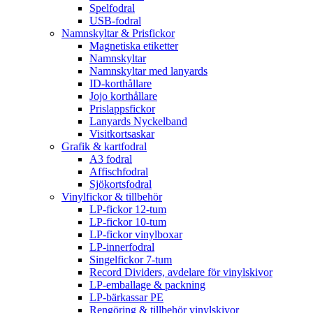
Spelfodral
USB-fodral
Namnskyltar & Prisfickor
Magnetiska etiketter
Namnskyltar
Namnskyltar med lanyards
ID-korthållare
Jojo korthållare
Prislappsfickor
Lanyards Nyckelband
Visitkortsaskar
Grafik & kartfodral
A3 fodral
Affischfodral
Sjökortsfodral
Vinylfickor & tillbehör
LP-fickor 12-tum
LP-fickor 10-tum
LP-fickor vinylboxar
LP-innerfodral
Singelfickor 7-tum
Record Dividers, avdelare för vinylskivor
LP-emballage & packning
LP-bärkassar PE
Rengöring & tillbehör vinylskivor