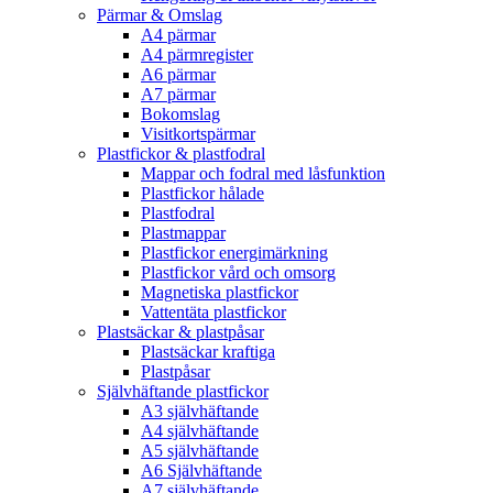
Pärmar & Omslag
A4 pärmar
A4 pärmregister
A6 pärmar
A7 pärmar
Bokomslag
Visitkortspärmar
Plastfickor & plastfodral
Mappar och fodral med låsfunktion
Plastfickor hålade
Plastfodral
Plastmappar
Plastfickor energimärkning
Plastfickor vård och omsorg
Magnetiska plastfickor
Vattentäta plastfickor
Plastsäckar & plastpåsar
Plastsäckar kraftiga
Plastpåsar
Självhäftande plastfickor
A3 självhäftande
A4 självhäftande
A5 självhäftande
A6 Självhäftande
A7 självhäftande