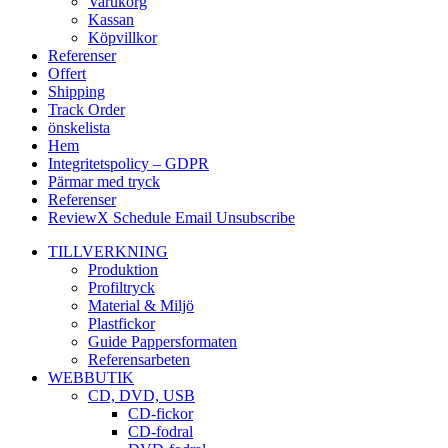
Varukorg
Kassan
Köpvillkor
Referenser
Offert
Shipping
Track Order
önskelista
Hem
Integritetspolicy – GDPR
Pärmar med tryck
Referenser
ReviewX Schedule Email Unsubscribe
TILLVERKNING
Produktion
Profiltryck
Material & Miljö
Plastfickor
Guide Pappersformaten
Referensarbeten
WEBBUTIK
CD, DVD, USB
CD-fickor
CD-fodral