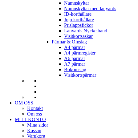
Namnskyltar
Namnskyltar med lanyards
ID-korthållare
Jojo korthållare
Prislappsfickor
Lanyards Nyckelband
Visitkortsaskar
Pärmar & Omslag
A4 pärmar
A4 pärmregister
A6 pärmar
A7 pärmar
Bokomslag
Visitkortspärmar
OM OSS
Kontakt
Om oss
MITT KONTO
Mina sidor
Kassan
Varukorg