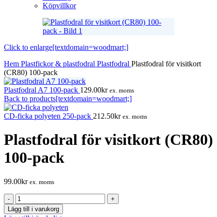
Köpvillkor
Click to enlarge[textdomain=woodmart;]
Hem
Plastfickor & plastfodral
Plastfodral
Plastfodral för visitkort
(CR80) 100-pack
Plastfodral A7 100-pack
129.00
kr
ex. moms
Back to products[textdomain=woodmart;]
CD-ficka polyeten 250-pack
212.50
kr
ex. moms
Plastfodral för visitkort (CR80)
100-pack
99.00
kr
ex. moms
Plastfodral
för
Lägg till i varukorg
visitkort