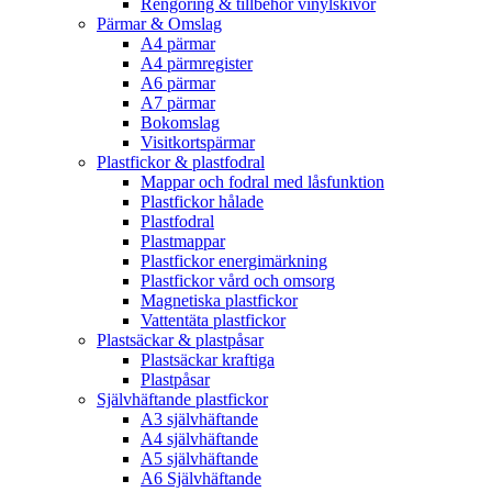
Rengöring & tillbehör vinylskivor
Pärmar & Omslag
A4 pärmar
A4 pärmregister
A6 pärmar
A7 pärmar
Bokomslag
Visitkortspärmar
Plastfickor & plastfodral
Mappar och fodral med låsfunktion
Plastfickor hålade
Plastfodral
Plastmappar
Plastfickor energimärkning
Plastfickor vård och omsorg
Magnetiska plastfickor
Vattentäta plastfickor
Plastsäckar & plastpåsar
Plastsäckar kraftiga
Plastpåsar
Självhäftande plastfickor
A3 självhäftande
A4 självhäftande
A5 självhäftande
A6 Självhäftande