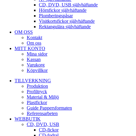
CD, DVD, USB självhäftande
Hörnfickor självhäftande
Plomberingspåsar
Visitkortsfickor självhäftande
Rektangulära självhäftande
OM OSS
Kontakt
Om oss
MITT KONTO
Mina sidor
Kassan
Varukorg
Köpvillkor
TILLVERKNING
Produktion
Profiltryck
Material & Miljö
Plastfickor
Guide Pappersformaten
Referensarbeten
WEBBUTIK
CD, DVD, USB
CD-fickor
CD-fodral