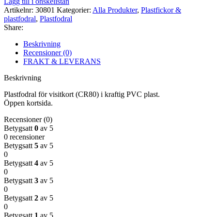
Lägg till i önskelistan
(CR80)
Artikelnr:
30801
Kategorier:
Alla Produkter
,
Plastfickor &
100-
plastfodral
,
Plastfodral
pack
Share:
mängd
Beskrivning
Recensioner (0)
FRAKT & LEVERANS
Beskrivning
Plastfodral för visitkort (CR80) i kraftig PVC plast.
Öppen kortsida.
Recensioner (0)
Betygsatt
0
av 5
0 recensioner
Betygsatt
5
av 5
0
Betygsatt
4
av 5
0
Betygsatt
3
av 5
0
Betygsatt
2
av 5
0
Betygsatt
1
av 5