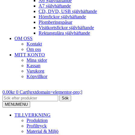
A6 Självhäftande
A7 självhäftande
CD, DVD, USB självhäftande
Hörnfickor självhäftande
Plomberingspåsar
Visitkortsfickor självhäftande
Rektangulära självhäftande
OM OSS
Kontakt
Om oss
MITT KONTO
Mina sidor
Kassan
Varukorg
Köpvillkor
0.00
kr
0
Cart[textdomain=elementor-pro;]
Sök
MENU
MENU
TILLVERKNING
Produktion
Profiltryck
Material & Miljö