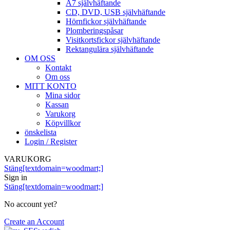
A7 självhäftande
CD, DVD, USB självhäftande
Hörnfickor självhäftande
Plomberingspåsar
Visitkortsfickor självhäftande
Rektangulära självhäftande
OM OSS
Kontakt
Om oss
MITT KONTO
Mina sidor
Kassan
Varukorg
Köpvillkor
önskelista
Login / Register
VARUKORG
Stäng[textdomain=woodmart;]
Sign in
Stäng[textdomain=woodmart;]
No account yet?
Create an Account