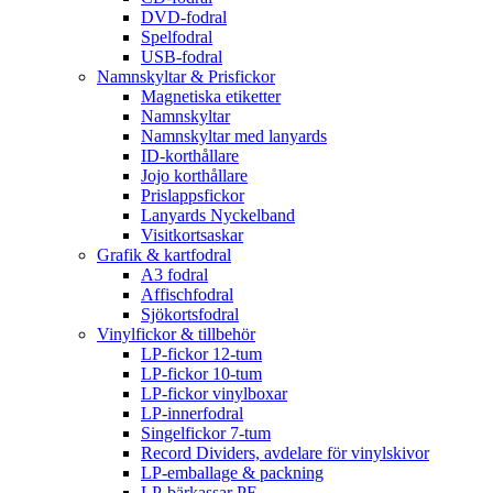
DVD-fodral
Spelfodral
USB-fodral
Namnskyltar & Prisfickor
Magnetiska etiketter
Namnskyltar
Namnskyltar med lanyards
ID-korthållare
Jojo korthållare
Prislappsfickor
Lanyards Nyckelband
Visitkortsaskar
Grafik & kartfodral
A3 fodral
Affischfodral
Sjökortsfodral
Vinylfickor & tillbehör
LP-fickor 12-tum
LP-fickor 10-tum
LP-fickor vinylboxar
LP-innerfodral
Singelfickor 7-tum
Record Dividers, avdelare för vinylskivor
LP-emballage & packning
LP-bärkassar PE