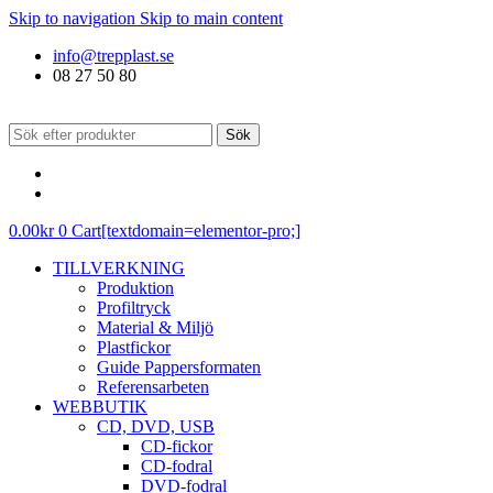
Skip to navigation
Skip to main content
info@trepplast.se
08 27 50 80
Sök
0.00
kr
0
Cart[textdomain=elementor-pro;]
TILLVERKNING
Produktion
Profiltryck
Material & Miljö
Plastfickor
Guide Pappersformaten
Referensarbeten
WEBBUTIK
CD, DVD, USB
CD-fickor
CD-fodral
DVD-fodral