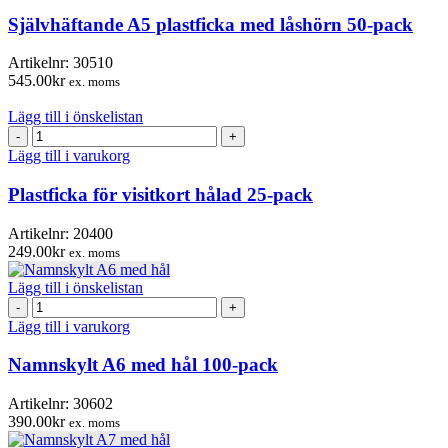
med
Självhäftande A5 plastficka med låshörn 50-pack
låshörn
50-
Artikelnr:
30510
pack
545.00
kr
ex. moms
mängd
Lägg till i önskelistan
Plastficka
för
Lägg till i varukorg
visitkort
hålad
Plastficka för visitkort hålad 25-pack
25-
pack
Artikelnr:
20400
mängd
249.00
kr
ex. moms
Lägg till i önskelistan
Namnskylt
A6
Lägg till i varukorg
med
hål
Namnskylt A6 med hål 100-pack
100-
pack
Artikelnr:
30602
mängd
390.00
kr
ex. moms