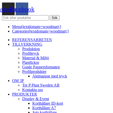
nstagram
Facebook
Sök
Menu[textdomain=woodmart;]
Categories[textdomain=woodmart;]
REFERENSARBETEN
TILLVERKNING
Produktion
Profiltryck
Material & Miljö
Plastfickor
Guide Pappersformaten
Profilprodukter
Aktmappar med tryck
OM 3P
Tre P Plast Sweden AB
Kontakta oss
PRODUKTER
Display & Event
Korthållare ID-kort
Korthållare A7
Jojo korthållare