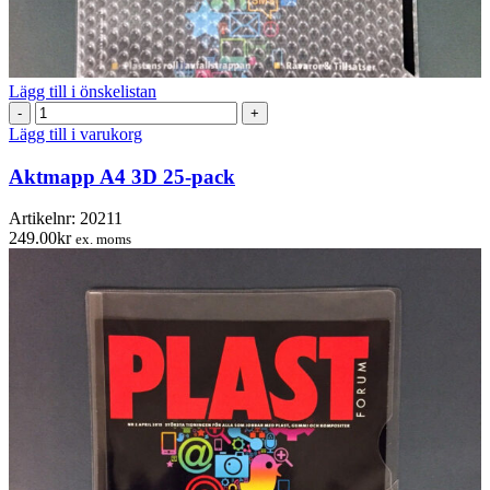
Lägg till i önskelistan
Aktmapp
A4
Lägg till i varukorg
3D
25-
Aktmapp A4 3D 25-pack
pack
mängd
Artikelnr:
20211
249.00
kr
ex. moms