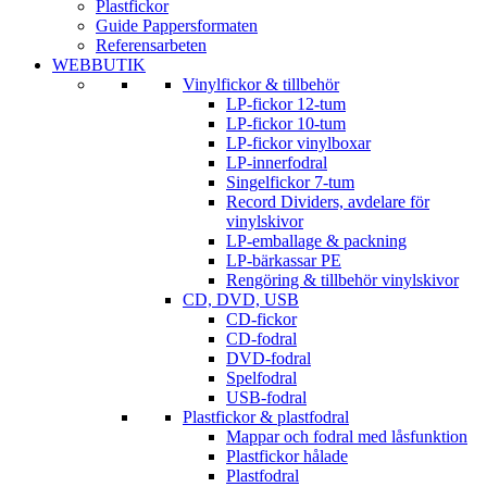
Plastfickor
Guide Pappersformaten
Referensarbeten
WEBBUTIK
Vinylfickor & tillbehör
LP-fickor 12-tum
LP-fickor 10-tum
LP-fickor vinylboxar
LP-innerfodral
Singelfickor 7-tum
Record Dividers, avdelare för
vinylskivor
LP-emballage & packning
LP-bärkassar PE
Rengöring & tillbehör vinylskivor
CD, DVD, USB
CD-fickor
CD-fodral
DVD-fodral
Spelfodral
USB-fodral
Plastfickor & plastfodral
Mappar och fodral med låsfunktion
Plastfickor hålade
Plastfodral