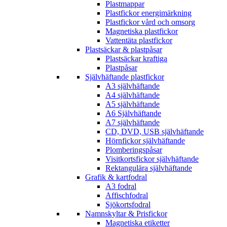
Plastmappar
Plastfickor energimärkning
Plastfickor vård och omsorg
Magnetiska plastfickor
Vattentäta plastfickor
Plastsäckar & plastpåsar
Plastsäckar kraftiga
Plastpåsar
Självhäftande plastfickor
A3 självhäftande
A4 självhäftande
A5 självhäftande
A6 Självhäftande
A7 självhäftande
CD, DVD, USB självhäftande
Hörnfickor självhäftande
Plomberingspåsar
Visitkortsfickor självhäftande
Rektangulära självhäftande
Grafik & kartfodral
A3 fodral
Affischfodral
Sjökortsfodral
Namnskyltar & Prisfickor
Magnetiska etiketter