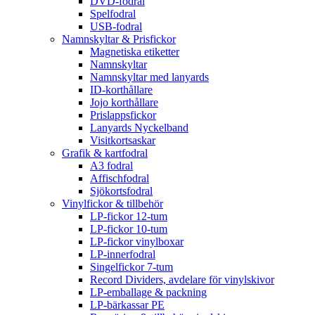
DVD-fodral
Spelfodral
USB-fodral
Namnskyltar & Prisfickor
Magnetiska etiketter
Namnskyltar
Namnskyltar med lanyards
ID-korthållare
Jojo korthållare
Prislappsfickor
Lanyards Nyckelband
Visitkortsaskar
Grafik & kartfodral
A3 fodral
Affischfodral
Sjökortsfodral
Vinylfickor & tillbehör
LP-fickor 12-tum
LP-fickor 10-tum
LP-fickor vinylboxar
LP-innerfodral
Singelfickor 7-tum
Record Dividers, avdelare för vinylskivor
LP-emballage & packning
LP-bärkassar PE