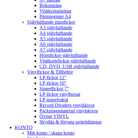
Bokomslag
Visitkortspärmar
Pärmregister A4
Självhäftande plastfickor
A3 självhäftande
A4 självhäftande
A5 självhäftande
A6 självhäftande
A7 självhäftande
Hörnfickor självhäftande
Visitkortsfickor självhäftande
CD, DVD, USB självhäftande
Vinylfickor & Tillbehör
LP-fickor 12″
LP-fickor 10″
Singelfickor 7″
LP-fickor vinylboxar
LP-innerfodral
Record Dividers vinylskivor
Packningsmaterial vinylskivor
Övrigt VINYL
Skydda & förvara serietidningar
KONTO
Mitt konto / skapa konto