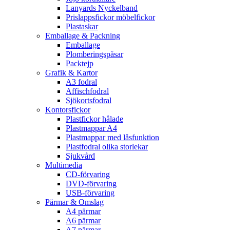
Lanyards Nyckelband
Prislappsfickor möbelfickor
Plastaskar
Emballage & Packning
Emballage
Plomberingspåsar
Packtejp
Grafik & Kartor
A3 fodral
Affischfodral
Sjökortsfodral
Kontorsfickor
Plastfickor hålade
Plastmappar A4
Plastmappar med låsfunktion
Plastfodral olika storlekar
Sjukvård
Multimedia
CD-förvaring
DVD-förvaring
USB-förvaring
Pärmar & Omslag
A4 pärmar
A6 pärmar
A7 pärmar