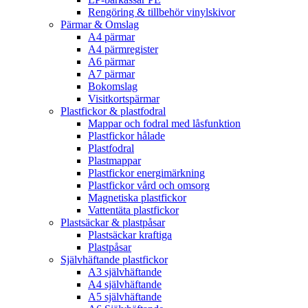
Rengöring & tillbehör vinylskivor
Pärmar & Omslag
A4 pärmar
A4 pärmregister
A6 pärmar
A7 pärmar
Bokomslag
Visitkortspärmar
Plastfickor & plastfodral
Mappar och fodral med låsfunktion
Plastfickor hålade
Plastfodral
Plastmappar
Plastfickor energimärkning
Plastfickor vård och omsorg
Magnetiska plastfickor
Vattentäta plastfickor
Plastsäckar & plastpåsar
Plastsäckar kraftiga
Plastpåsar
Självhäftande plastfickor
A3 självhäftande
A4 självhäftande
A5 självhäftande