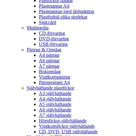
Plastfickor hålade
Plastmappar A4
Plastmappar med låsfunktion
Plastfodral olika storlekar
Sjukvård
Multimedia
CD-förvaring
DVD-förvaring
USB-förvaring
Pärmar & Omslag
A4 pärmar
A6 pärmar
A7 pärmar
Bokomslag
Visitkortspärmar
Pärmregister A4
Självhäftande plastfickor
A3 självhäftande
A4 självhäftande
A5 självhäftande
A6 självhäftande
A7 självhäftande
Hörnfickor självhäftande
Visitkortsfickor självhäftande
CD, DVD, USB självhäftande