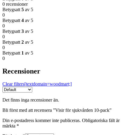
0 recensioner
Betygsatt
5
av 5
0
Betygsatt
4
av 5
0
Betygsatt
3
av 5
0
Betygsatt
2
av 5
0
Betygsatt
1
av 5
0
Recensioner
Clear filters[textdomain=woodmart;]
Det finns inga recensioner än.
Bli först med att recensera ”Visir för sjukvården 10-pack”
Din e-postadress kommer inte publiceras.
Obligatoriska fält är
märkta
*