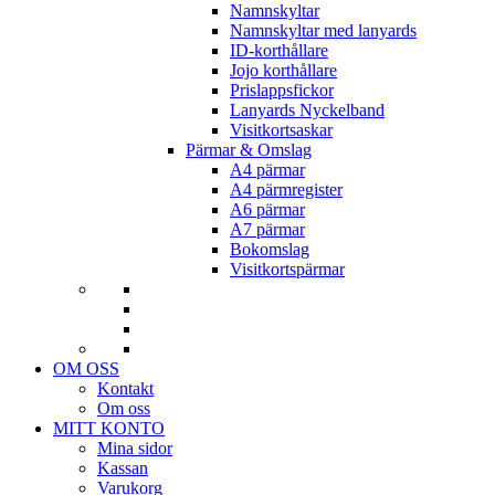
Namnskyltar
Namnskyltar med lanyards
ID-korthållare
Jojo korthållare
Prislappsfickor
Lanyards Nyckelband
Visitkortsaskar
Pärmar & Omslag
A4 pärmar
A4 pärmregister
A6 pärmar
A7 pärmar
Bokomslag
Visitkortspärmar
OM OSS
Kontakt
Om oss
MITT KONTO
Mina sidor
Kassan
Varukorg