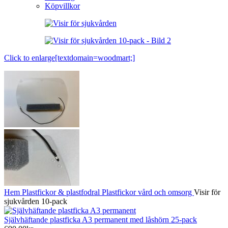
Köpvillkor
Click to enlarge[textdomain=woodmart;]
Hem
Plastfickor & plastfodral
Plastfickor vård och omsorg
Visir för
sjukvården 10-pack
Självhäftande plastficka A3 permanent med låshörn 25-pack