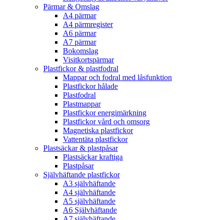
Pärmar & Omslag
A4 pärmar
A4 pärmregister
A6 pärmar
A7 pärmar
Bokomslag
Visitkortspärmar
Plastfickor & plastfodral
Mappar och fodral med låsfunktion
Plastfickor hålade
Plastfodral
Plastmappar
Plastfickor energimärkning
Plastfickor vård och omsorg
Magnetiska plastfickor
Vattentäta plastfickor
Plastsäckar & plastpåsar
Plastsäckar kraftiga
Plastpåsar
Självhäftande plastfickor
A3 självhäftande
A4 självhäftande
A5 självhäftande
A6 Självhäftande
A7 självhäftande