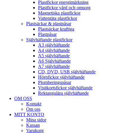
Plastfickor energimärkning
Plastfickor vård och omsorg
Magnetiska plastfickor
Vattentäta plastfickor
Plastsäckar & plastpåsar
Plastsäckar kraftiga
Plastpåsar
Självhäftande plastfickor
A3 självhäftande
A4 självhäftande
A5 självhäftande
A6 Självhäftande
A7 självhäftande
CD, DVD, USB självhäftande
Hörnfickor självhäftande
Plomberingspåsar
Visitkortsfickor självhäftande
Rektangulära självhäftande
OM OSS
Kontakt
Om oss
MITT KONTO
Mina sidor
Kassan
Varukorg