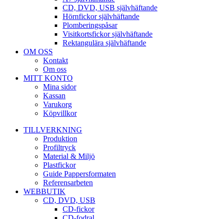
CD, DVD, USB självhäftande
Hörnfickor självhäftande
Plomberingspåsar
Visitkortsfickor självhäftande
Rektangulära självhäftande
OM OSS
Kontakt
Om oss
MITT KONTO
Mina sidor
Kassan
Varukorg
Köpvillkor
TILLVERKNING
Produktion
Profiltryck
Material & Miljö
Plastfickor
Guide Pappersformaten
Referensarbeten
WEBBUTIK
CD, DVD, USB
CD-fickor
CD-fodral