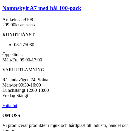
med
hål
Namnskylt A7 med hål 100-pack
100-
pack
Artikelnr:
59108
mängd
299.00
kr
ex. moms
KUNDTJÄNST
08-275080
Öppettider:
Mån-Fre 09:00-17:00
VARUUTLÄMNING
Råsundavägen 74, Solna
Mån-tor 09:30-16:00
Lunchstängt 12:00-13:00
Fredag Stängt
Hitta hit
OM OSS
Vi producerar produkter i mjuk och hårdplast till industri, handel och
kontor.