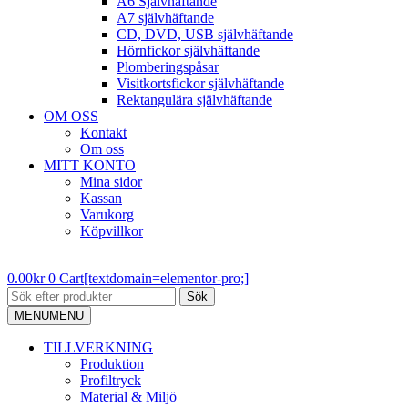
A6 Självhäftande
A7 självhäftande
CD, DVD, USB självhäftande
Hörnfickor självhäftande
Plomberingspåsar
Visitkortsfickor självhäftande
Rektangulära självhäftande
OM OSS
Kontakt
Om oss
MITT KONTO
Mina sidor
Kassan
Varukorg
Köpvillkor
0.00
kr
0
Cart[textdomain=elementor-pro;]
Sök
MENU
MENU
TILLVERKNING
Produktion
Profiltryck
Material & Miljö