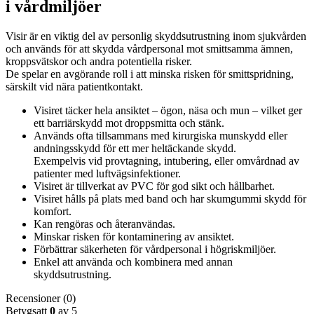
i vårdmiljöer
Visir är en viktig del av personlig skyddsutrustning inom sjukvården
och används för att skydda vårdpersonal mot smittsamma ämnen,
kroppsvätskor och andra potentiella risker.
De spelar en avgörande roll i att minska risken för smittspridning,
särskilt vid nära patientkontakt.
Visiret täcker hela ansiktet – ögon, näsa och mun – vilket ger
ett barriärskydd mot droppsmitta och stänk.
Används ofta tillsammans med kirurgiska munskydd eller
andningsskydd för ett mer heltäckande skydd.
Exempelvis vid provtagning, intubering, eller omvårdnad av
patienter med luftvägsinfektioner.
Visiret är tillverkat av PVC för god sikt och hållbarhet.
Visiret hålls på plats med band och har skumgummi skydd för
komfort.
Kan rengöras och återanvändas.
Minskar risken för kontaminering av ansiktet.
Förbättrar säkerheten för vårdpersonal i högriskmiljöer.
Enkel att använda och kombinera med annan
skyddsutrustning.
Recensioner (0)
Betygsatt
0
av 5