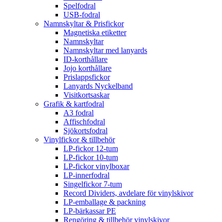
Spelfodral
USB-fodral
Namnskyltar & Prisfickor
Magnetiska etiketter
Namnskyltar
Namnskyltar med lanyards
ID-korthållare
Jojo korthållare
Prislappsfickor
Lanyards Nyckelband
Visitkortsaskar
Grafik & kartfodral
A3 fodral
Affischfodral
Sjökortsfodral
Vinylfickor & tillbehör
LP-fickor 12-tum
LP-fickor 10-tum
LP-fickor vinylboxar
LP-innerfodral
Singelfickor 7-tum
Record Dividers, avdelare för vinylskivor
LP-emballage & packning
LP-bärkassar PE
Rengöring & tillbehör vinylskivor