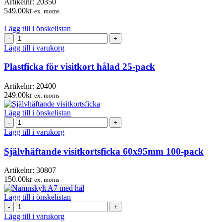
Artikelnr:
20350
549.00
kr
ex. moms
Lägg till i önskelistan
Plastficka
för
Lägg till i varukorg
visitkort
hålad
Plastficka för visitkort hålad 25-pack
25-
pack
Artikelnr:
20400
mängd
249.00
kr
ex. moms
Lägg till i önskelistan
Självhäftande
visitkortsficka
Lägg till i varukorg
60x95mm
100-
Självhäftande visitkortsficka 60x95mm 100-pack
pack
mängd
Artikelnr:
30807
150.00
kr
ex. moms
Lägg till i önskelistan
Namnskylt
A7
Lägg till i varukorg