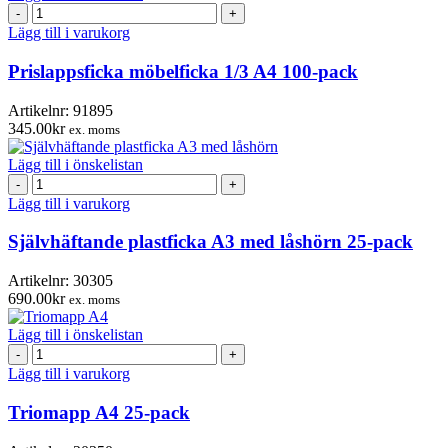
Prislappsficka
möbelficka
Lägg till i varukorg
1/3
A4
Prislappsficka möbelficka 1/3 A4 100-pack
100-
pack
Artikelnr:
91895
mängd
345.00
kr
ex. moms
Lägg till i önskelistan
Självhäftande
plastficka
Lägg till i varukorg
A3
med
Självhäftande plastficka A3 med låshörn 25-pack
låshörn
25-
Artikelnr:
30305
pack
690.00
kr
ex. moms
mängd
Lägg till i önskelistan
Triomapp
A4
Lägg till i varukorg
25-
pack
Triomapp A4 25-pack
mängd