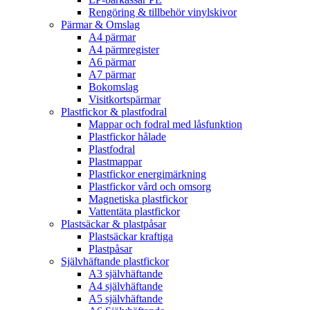
Rengöring & tillbehör vinylskivor
Pärmar & Omslag
A4 pärmar
A4 pärmregister
A6 pärmar
A7 pärmar
Bokomslag
Visitkortspärmar
Plastfickor & plastfodral
Mappar och fodral med låsfunktion
Plastfickor hålade
Plastfodral
Plastmappar
Plastfickor energimärkning
Plastfickor vård och omsorg
Magnetiska plastfickor
Vattentäta plastfickor
Plastsäckar & plastpåsar
Plastsäckar kraftiga
Plastpåsar
Självhäftande plastfickor
A3 självhäftande
A4 självhäftande
A5 självhäftande