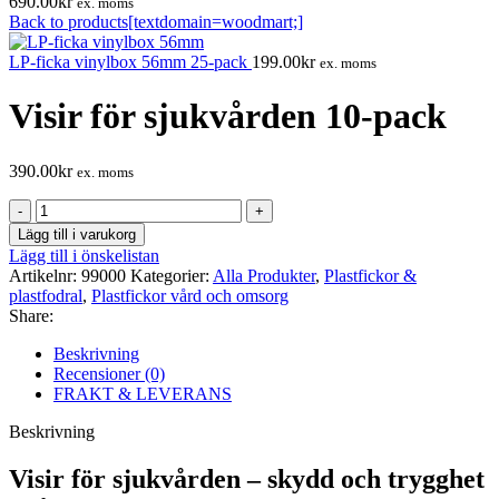
690.00
kr
ex. moms
Back to products[textdomain=woodmart;]
LP-ficka vinylbox 56mm 25-pack
199.00
kr
ex. moms
Visir för sjukvården 10-pack
390.00
kr
ex. moms
Visir
för
Lägg till i varukorg
sjukvården
Lägg till i önskelistan
10-
Artikelnr:
99000
Kategorier:
Alla Produkter
,
Plastfickor &
pack
plastfodral
,
Plastfickor vård och omsorg
mängd
Share:
Beskrivning
Recensioner (0)
FRAKT & LEVERANS
Beskrivning
Visir för sjukvården – skydd och trygghet