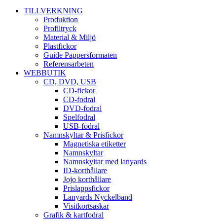
TILLVERKNING
Produktion
Profiltryck
Material & Miljö
Plastfickor
Guide Pappersformaten
Referensarbeten
WEBBUTIK
CD, DVD, USB
CD-fickor
CD-fodral
DVD-fodral
Spelfodral
USB-fodral
Namnskyltar & Prisfickor
Magnetiska etiketter
Namnskyltar
Namnskyltar med lanyards
ID-korthållare
Jojo korthållare
Prislappsfickor
Lanyards Nyckelband
Visitkortsaskar
Grafik & kartfodral