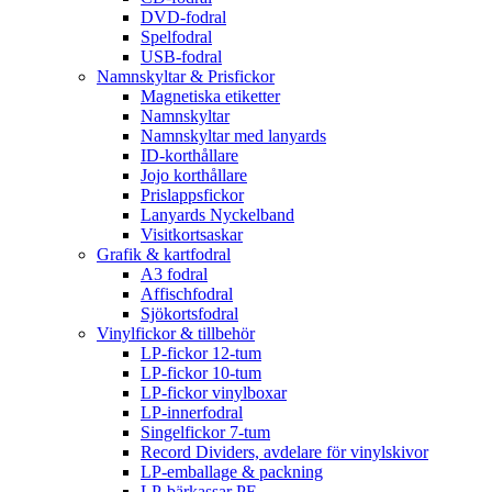
DVD-fodral
Spelfodral
USB-fodral
Namnskyltar & Prisfickor
Magnetiska etiketter
Namnskyltar
Namnskyltar med lanyards
ID-korthållare
Jojo korthållare
Prislappsfickor
Lanyards Nyckelband
Visitkortsaskar
Grafik & kartfodral
A3 fodral
Affischfodral
Sjökortsfodral
Vinylfickor & tillbehör
LP-fickor 12-tum
LP-fickor 10-tum
LP-fickor vinylboxar
LP-innerfodral
Singelfickor 7-tum
Record Dividers, avdelare för vinylskivor
LP-emballage & packning
LP-bärkassar PE