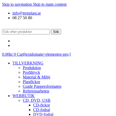
Skip to navigation
Skip to main content
info@trepplast.se
08 27 50 80
Sök
0.00
kr
0
Cart[textdomain=elementor-pro;]
TILLVERKNING
Produktion
Profiltryck
Material & Miljö
Plastfickor
Guide Pappersformaten
Referensarbeten
WEBBUTIK
CD, DVD, USB
CD-fickor
CD-fodral
DVD-fodral