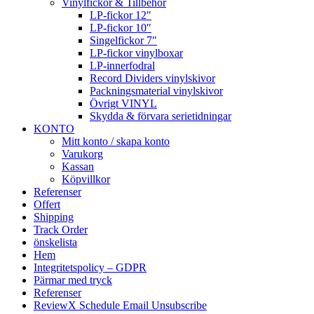
Vinylfickor & Tillbehör
LP-fickor 12″
LP-fickor 10″
Singelfickor 7″
LP-fickor vinylboxar
LP-innerfodral
Record Dividers vinylskivor
Packningsmaterial vinylskivor
Övrigt VINYL
Skydda & förvara serietidningar
KONTO
Mitt konto / skapa konto
Varukorg
Kassan
Köpvillkor
Referenser
Offert
Shipping
Track Order
önskelista
Hem
Integritetspolicy – GDPR
Pärmar med tryck
Referenser
ReviewX Schedule Email Unsubscribe