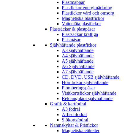
Plastmappar
Plastfickor energimärkning
Plastfickor vård och omsorg
Magnetiska plastfickor
Vattentäta plastfickor
Plastsäckar & plastpåsar
Plastsäckar kraftiga
Plastpåsar
Självhäftande plastfickor
A3 självhäftande
A4 självhäftande
A5 självhäftande
A6 Självhäftande
A7 självhäftande
CD, DVD, USB självhäftande
Hörnfickor självhäftande
Plomberingspåsar
Visitkortsfickor självhäftande
Rektangulära självhäftande
Grafik & kartfodral
A3 fodral
Affischfodral
Sjökortsfodral
Namnskyltar & Prisfickor
Magnetiska etiketter