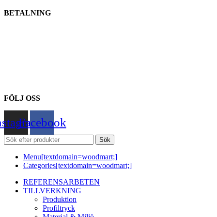
BETALNING
FÖLJ OSS
nstagram
Facebook
Sök
Menu[textdomain=woodmart;]
Categories[textdomain=woodmart;]
REFERENSARBETEN
TILLVERKNING
Produktion
Profiltryck
Material & Miljö