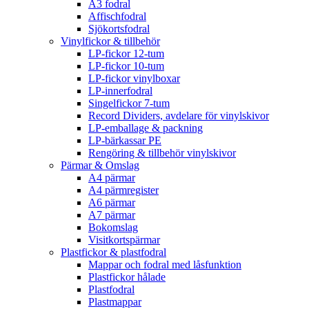
A3 fodral
Affischfodral
Sjökortsfodral
Vinylfickor & tillbehör
LP-fickor 12-tum
LP-fickor 10-tum
LP-fickor vinylboxar
LP-innerfodral
Singelfickor 7-tum
Record Dividers, avdelare för vinylskivor
LP-emballage & packning
LP-bärkassar PE
Rengöring & tillbehör vinylskivor
Pärmar & Omslag
A4 pärmar
A4 pärmregister
A6 pärmar
A7 pärmar
Bokomslag
Visitkortspärmar
Plastfickor & plastfodral
Mappar och fodral med låsfunktion
Plastfickor hålade
Plastfodral
Plastmappar