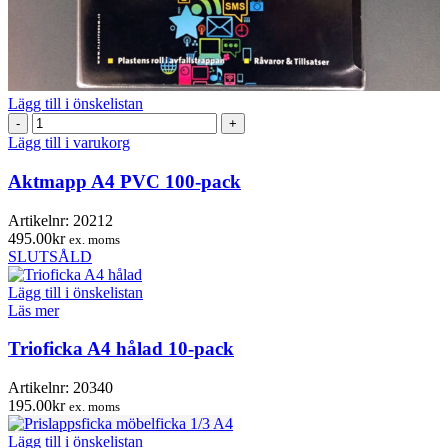
Lägg till i önskelistan
Aktmapp
A4
Lägg till i varukorg
PVC
100-
Aktmapp A4 PVC 100-pack
pack
mängd
Artikelnr:
20212
495.00
kr
ex. moms
SLUTSÅLD
Lägg till i önskelistan
Läs mer
Trioficka A4 hålad 10-pack
Artikelnr:
20340
195.00
kr
ex. moms
Lägg till i önskelistan