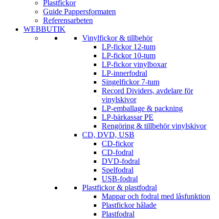
Plastfickor
Guide Pappersformaten
Referensarbeten
WEBBUTIK
Vinylfickor & tillbehör
LP-fickor 12-tum
LP-fickor 10-tum
LP-fickor vinylboxar
LP-innerfodral
Singelfickor 7-tum
Record Dividers, avdelare för
vinylskivor
LP-emballage & packning
LP-bärkassar PE
Rengöring & tillbehör vinylskivor
CD, DVD, USB
CD-fickor
CD-fodral
DVD-fodral
Spelfodral
USB-fodral
Plastfickor & plastfodral
Mappar och fodral med låsfunktion
Plastfickor hålade
Plastfodral