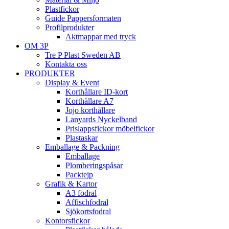
Plastfickor
Guide Pappersformaten
Profilprodukter
Aktmappar med tryck
OM 3P
Tre P Plast Sweden AB
Kontakta oss
PRODUKTER
Display & Event
Korthållare ID-kort
Korthållare A7
Jojo korthållare
Lanyards Nyckelband
Prislappsfickor möbelfickor
Plastaskar
Emballage & Packning
Emballage
Plomberingspåsar
Packtejp
Grafik & Kartor
A3 fodral
Affischfodral
Sjökortsfodral
Kontorsfickor