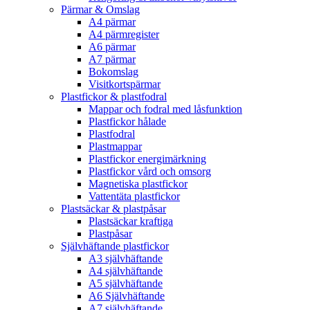
Pärmar & Omslag
A4 pärmar
A4 pärmregister
A6 pärmar
A7 pärmar
Bokomslag
Visitkortspärmar
Plastfickor & plastfodral
Mappar och fodral med låsfunktion
Plastfickor hålade
Plastfodral
Plastmappar
Plastfickor energimärkning
Plastfickor vård och omsorg
Magnetiska plastfickor
Vattentäta plastfickor
Plastsäckar & plastpåsar
Plastsäckar kraftiga
Plastpåsar
Självhäftande plastfickor
A3 självhäftande
A4 självhäftande
A5 självhäftande
A6 Självhäftande
A7 självhäftande