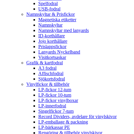
Spelfodral
USB-fodral
Namnskyltar & Prisfickor
Magnetiska etiketter
Namnskyltar
Namnskyltar med lanyards
ID-korthållare
Jojo korthållare
Prislappsfickor
Lanyards Nyckelband
Visitkortsaskar
Grafik & kartfodral
A3 fodral
Affischfodral
Sjökortsfodral
Vinylfickor & tillbehör
LP-fickor 12-tum
LP-fickor 10-tum
LP-fickor vinylboxar
LP-innerfodral
Singelfickor 7-tum
Record Dividers, avdelare för vinylskivor
LP-emballage & packning
LP-bärkassar PE
Rengöring & tillbehör vinylskivor