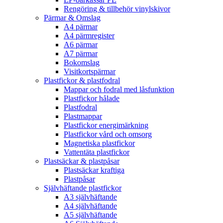
Rengöring & tillbehör vinylskivor
Pärmar & Omslag
A4 pärmar
A4 pärmregister
A6 pärmar
A7 pärmar
Bokomslag
Visitkortspärmar
Plastfickor & plastfodral
Mappar och fodral med låsfunktion
Plastfickor hålade
Plastfodral
Plastmappar
Plastfickor energimärkning
Plastfickor vård och omsorg
Magnetiska plastfickor
Vattentäta plastfickor
Plastsäckar & plastpåsar
Plastsäckar kraftiga
Plastpåsar
Självhäftande plastfickor
A3 självhäftande
A4 självhäftande
A5 självhäftande