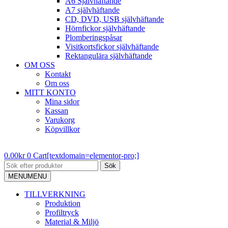
A6 Självhäftande
A7 självhäftande
CD, DVD, USB självhäftande
Hörnfickor självhäftande
Plomberingspåsar
Visitkortsfickor självhäftande
Rektangulära självhäftande
OM OSS
Kontakt
Om oss
MITT KONTO
Mina sidor
Kassan
Varukorg
Köpvillkor
0.00
kr
0
Cart[textdomain=elementor-pro;]
Sök
MENU
MENU
TILLVERKNING
Produktion
Profiltryck
Material & Miljö