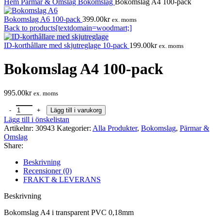
Hem
Pärmar & Omslag
Bokomslag
Bokomslag A4 100-pack
Bokomslag A6 100-pack
399.00
kr
ex. moms
Back to products[textdomain=woodmart;]
ID-korthållare med skjutreglage 10-pack
199.00
kr
ex. moms
Bokomslag A4 100-pack
995.00
kr
ex. moms
Bokomslag A4 100-pack mängd
Lägg till i varukorg
Lägg till i önskelistan
Artikelnr:
30943
Kategorier:
Alla Produkter
,
Bokomslag
,
Pärmar &
Omslag
Share:
Beskrivning
Recensioner (0)
FRAKT & LEVERANS
Beskrivning
Bokomslag A4 i transparent PVC 0,18mm