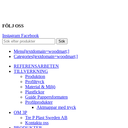
FÖLJ OSS
Instagram
Facebook
Sök
Menu[textdomain=woodmart;]
Categories[textdomain=woodmart;]
REFERENSARBETEN
TILLVERKNING
Produktion
Profiltryck
Material & Miljö
Plastfickor
Guide Pappersformaten
Profilprodukter
Aktmappar med tryck
OM 3P
Tre P Plast Sweden AB
Kontakta oss
PRODUKTER