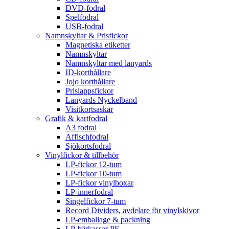
DVD-fodral
Spelfodral
USB-fodral
Namnskyltar & Prisfickor
Magnetiska etiketter
Namnskyltar
Namnskyltar med lanyards
ID-korthållare
Jojo korthållare
Prislappsfickor
Lanyards Nyckelband
Visitkortsaskar
Grafik & kartfodral
A3 fodral
Affischfodral
Sjökortsfodral
Vinylfickor & tillbehör
LP-fickor 12-tum
LP-fickor 10-tum
LP-fickor vinylboxar
LP-innerfodral
Singelfickor 7-tum
Record Dividers, avdelare för vinylskivor
LP-emballage & packning
LP-bärkassar PE