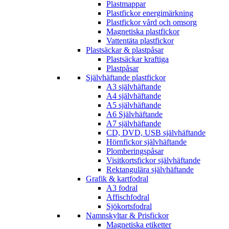
Plastmappar
Plastfickor energimärkning
Plastfickor vård och omsorg
Magnetiska plastfickor
Vattentäta plastfickor
Plastsäckar & plastpåsar
Plastsäckar kraftiga
Plastpåsar
Självhäftande plastfickor
A3 självhäftande
A4 självhäftande
A5 självhäftande
A6 Självhäftande
A7 självhäftande
CD, DVD, USB självhäftande
Hörnfickor självhäftande
Plomberingspåsar
Visitkortsfickor självhäftande
Rektangulära självhäftande
Grafik & kartfodral
A3 fodral
Affischfodral
Sjökortsfodral
Namnskyltar & Prisfickor
Magnetiska etiketter