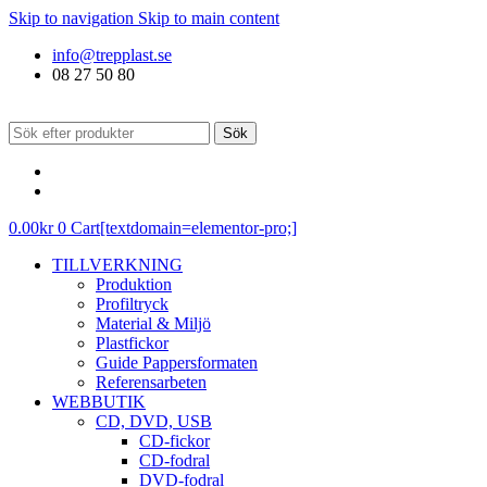
Skip to navigation
Skip to main content
info@trepplast.se
08 27 50 80
Sök
0.00
kr
0
Cart[textdomain=elementor-pro;]
TILLVERKNING
Produktion
Profiltryck
Material & Miljö
Plastfickor
Guide Pappersformaten
Referensarbeten
WEBBUTIK
CD, DVD, USB
CD-fickor
CD-fodral
DVD-fodral