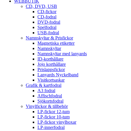
WEBBUTIK
CD, DVD, USB
CD-fickor
CD-fodral
DVD-fodral
Spelfodral
USB-fodral
Namnskyltar & Prisfickor
Magnetiska etiketter
Namnskyltar
Namnskyltar med lanyards
ID-korthållare
Jojo korthållare
Prislappsfickor
Lanyards Nyckelband
Visitkortsaskar
Grafik & kartfodral
A3 fodral
Affischfodral
Sjökortsfodral
Vinylfickor & tillbehör
LP-fickor 12-tum
LP-fickor 10-tum
LP-fickor vinylboxar
LP-innerfodral