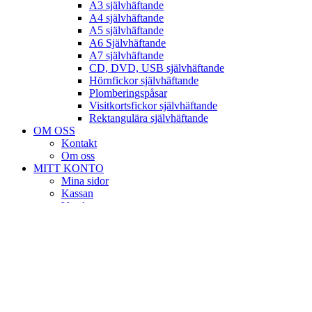
A3 självhäftande
A4 självhäftande
A5 självhäftande
A6 Självhäftande
A7 självhäftande
CD, DVD, USB självhäftande
Hörnfickor självhäftande
Plomberingspåsar
Visitkortsfickor självhäftande
Rektangulära självhäftande
OM OSS
Kontakt
Om oss
MITT KONTO
Mina sidor
Kassan
Varukorg
Köpvillkor
önskelista
Login / Register
VARUKORG
Stäng[textdomain=woodmart;]
Sign in
Stäng[textdomain=woodmart;]