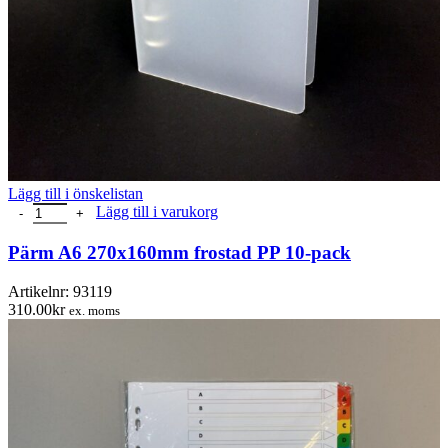
Lägg till i önskelistan
Pärm A6 270x160mm frostad PP 10-pack mängd
Lägg till i varukorg
Pärm A6 270x160mm frostad PP 10-pack
Artikelnr:
93119
310.00
kr
ex. moms