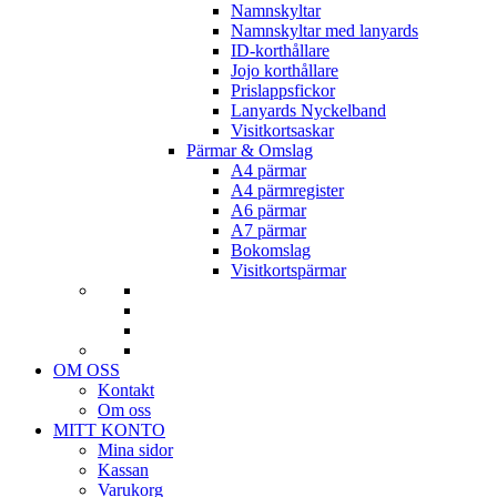
Namnskyltar
Namnskyltar med lanyards
ID-korthållare
Jojo korthållare
Prislappsfickor
Lanyards Nyckelband
Visitkortsaskar
Pärmar & Omslag
A4 pärmar
A4 pärmregister
A6 pärmar
A7 pärmar
Bokomslag
Visitkortspärmar
OM OSS
Kontakt
Om oss
MITT KONTO
Mina sidor
Kassan
Varukorg