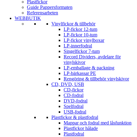
Plastfickor
Guide Pappersformaten
Referensarbeten
WEBBUTIK
Vinylfickor & tillbehör
LP-fickor 12-tum
LP-fickor 10-tum
LP-fickor vinylboxar
LP-innerfodral
Singelfickor 7-tum
Record Dividers, avdelare för
vinylskivor
LP-emballage & packning
LP-bärkassar PE
Rengöring & tillbehör vinylskivor
CD, DVD, USB
CD-fickor
CD-fodral
DVD-fodral
Spelfodral
USB-fodral
Plastfickor & plastfodral
Mappar och fodral med låsfunktion
Plastfickor hålade
Plastfodral