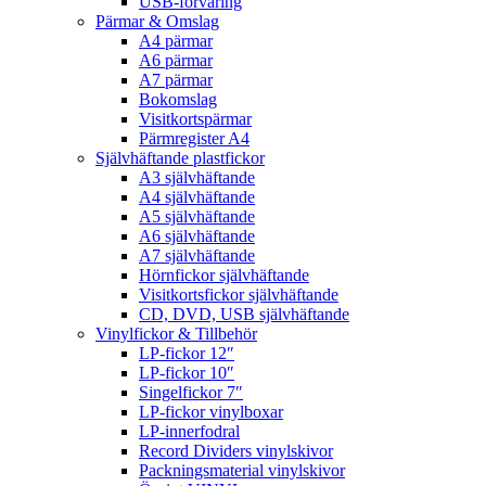
USB-förvaring
Pärmar & Omslag
A4 pärmar
A6 pärmar
A7 pärmar
Bokomslag
Visitkortspärmar
Pärmregister A4
Självhäftande plastfickor
A3 självhäftande
A4 självhäftande
A5 självhäftande
A6 självhäftande
A7 självhäftande
Hörnfickor självhäftande
Visitkortsfickor självhäftande
CD, DVD, USB självhäftande
Vinylfickor & Tillbehör
LP-fickor 12″
LP-fickor 10″
Singelfickor 7″
LP-fickor vinylboxar
LP-innerfodral
Record Dividers vinylskivor
Packningsmaterial vinylskivor