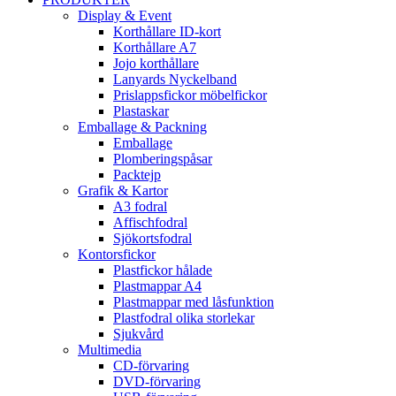
Display & Event
Korthållare ID-kort
Korthållare A7
Jojo korthållare
Lanyards Nyckelband
Prislappsfickor möbelfickor
Plastaskar
Emballage & Packning
Emballage
Plomberingspåsar
Packtejp
Grafik & Kartor
A3 fodral
Affischfodral
Sjökortsfodral
Kontorsfickor
Plastfickor hålade
Plastmappar A4
Plastmappar med låsfunktion
Plastfodral olika storlekar
Sjukvård
Multimedia
CD-förvaring
DVD-förvaring