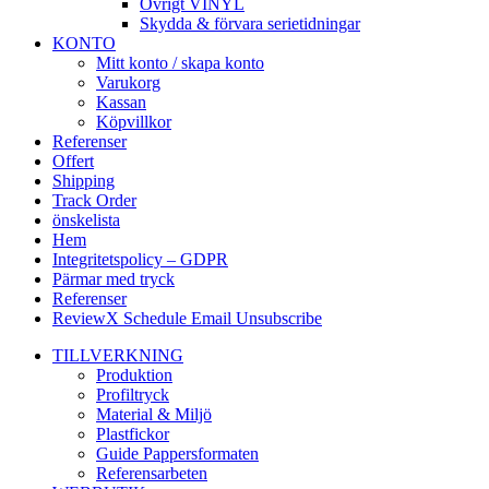
Övrigt VINYL
Skydda & förvara serietidningar
KONTO
Mitt konto / skapa konto
Varukorg
Kassan
Köpvillkor
Referenser
Offert
Shipping
Track Order
önskelista
Hem
Integritetspolicy – GDPR
Pärmar med tryck
Referenser
ReviewX Schedule Email Unsubscribe
TILLVERKNING
Produktion
Profiltryck
Material & Miljö
Plastfickor
Guide Pappersformaten
Referensarbeten