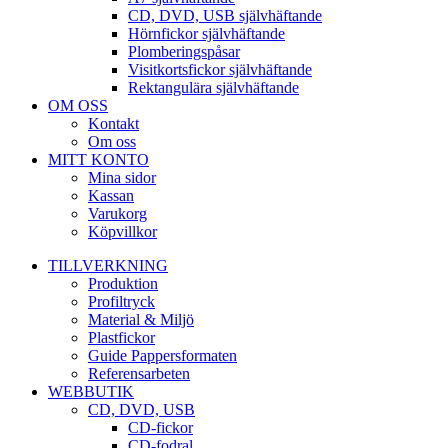
CD, DVD, USB självhäftande
Hörnfickor självhäftande
Plomberingspåsar
Visitkortsfickor självhäftande
Rektangulära självhäftande
OM OSS
Kontakt
Om oss
MITT KONTO
Mina sidor
Kassan
Varukorg
Köpvillkor
TILLVERKNING
Produktion
Profiltryck
Material & Miljö
Plastfickor
Guide Pappersformaten
Referensarbeten
WEBBUTIK
CD, DVD, USB
CD-fickor
CD-fodral