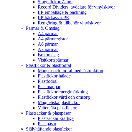
Singelfickor 7-tum
Record Dividers, avdelare för vinylskivor
LP-emballage & packning
LP-bärkassar PE
Rengöring & tillbehör vinylskivor
Pärmar & Omslag
A4 pärmar
A4 pärmregister
A6 pärmar
A7 pärmar
Bokomslag
Visitkortspärmar
Plastfickor & plastfodral
Mappar och fodral med låsfunktion
Plastfickor hålade
Plastfodral
Plastmappar
Plastfickor energimärkning
Plastfickor vård och omsorg
Magnetiska plastfickor
Vattentäta plastfickor
Plastsäckar & plastpåsar
Plastsäckar kraftiga
Plastpåsar
Självhäftande plastfickor