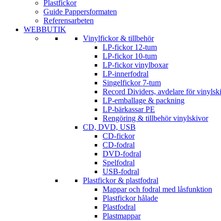
Plastfickor
Guide Pappersformaten
Referensarbeten
WEBBUTIK
Vinylfickor & tillbehör
LP-fickor 12-tum
LP-fickor 10-tum
LP-fickor vinylboxar
LP-innerfodral
Singelfickor 7-tum
Record Dividers, avdelare för vinylsk
LP-emballage & packning
LP-bärkassar PE
Rengöring & tillbehör vinylskivor
CD, DVD, USB
CD-fickor
CD-fodral
DVD-fodral
Spelfodral
USB-fodral
Plastfickor & plastfodral
Mappar och fodral med låsfunktion
Plastfickor hålade
Plastfodral
Plastmappar