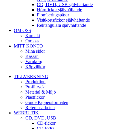
CD, DVD, USB självhäftande
Hörnfickor självhäftande
Plomberingspåsar
Visitkortsfickor självhäftande
Rektangulära självhäftande
OM OSS
Kontakt
Om oss
MITT KONTO
Mina sidor
Kassan
Varukorg
Köpvillkor
TILLVERKNING
Produktion
Profiltryck
Material & Miljö
Plastfickor
Guide Pappersformaten
Referensarbeten
WEBBUTIK
CD, DVD, USB
CD-fickor
CD-fodral