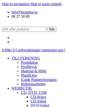
Skip to navigation
Skip to main content
info@trepplast.se
08 27 50 80
Sök
0.00
kr
0
Cart[textdomain=elementor-pro;]
TILLVERKNING
Produktion
Profiltryck
Material & Miljö
Plastfickor
Guide Pappersformaten
Referensarbeten
WEBBUTIK
CD, DVD, USB
CD-fickor
CD-fodral
DVD-fodral