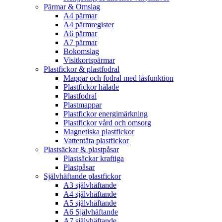
Pärmar & Omslag
A4 pärmar
A4 pärmregister
A6 pärmar
A7 pärmar
Bokomslag
Visitkortspärmar
Plastfickor & plastfodral
Mappar och fodral med låsfunktion
Plastfickor hålade
Plastfodral
Plastmappar
Plastfickor energimärkning
Plastfickor vård och omsorg
Magnetiska plastfickor
Vattentäta plastfickor
Plastsäckar & plastpåsar
Plastsäckar kraftiga
Plastpåsar
Självhäftande plastfickor
A3 självhäftande
A4 självhäftande
A5 självhäftande
A6 Självhäftande
A7 självhäftande