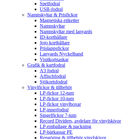
Spelfodral
USB-fodral
Namnskyltar & Prisfickor
Magnetiska etiketter
Namnskyltar
Namnskyltar med lanyards
ID-korthållare
Jojo korthållare
Prislappsfickor
Lanyards Nyckelband
Visitkortsaskar
Grafik & kartfodral
A3 fodral
Affischfodral
Sjökortsfodral
Vinylfickor & tillbehör
LP-fickor 12-tum
LP-fickor 10-tum
LP-fickor vinylboxar
LP-innerfodral
Singelfickor 7-tum
Record Dividers, avdelare för vinylskivor
LP-emballage & packning
LP-bärkassar PE
Rengöring & tillbehör vinylskivor