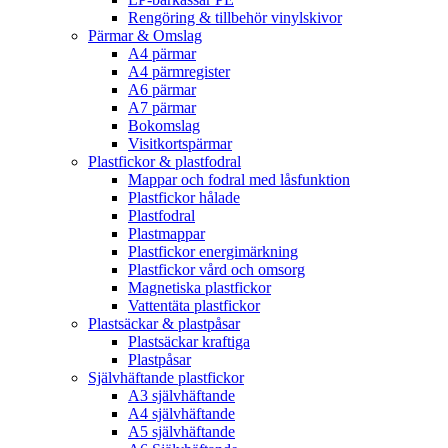
Rengöring & tillbehör vinylskivor
Pärmar & Omslag
A4 pärmar
A4 pärmregister
A6 pärmar
A7 pärmar
Bokomslag
Visitkortspärmar
Plastfickor & plastfodral
Mappar och fodral med låsfunktion
Plastfickor hålade
Plastfodral
Plastmappar
Plastfickor energimärkning
Plastfickor vård och omsorg
Magnetiska plastfickor
Vattentäta plastfickor
Plastsäckar & plastpåsar
Plastsäckar kraftiga
Plastpåsar
Självhäftande plastfickor
A3 självhäftande
A4 självhäftande
A5 självhäftande