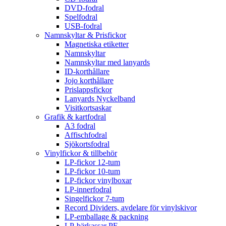
DVD-fodral
Spelfodral
USB-fodral
Namnskyltar & Prisfickor
Magnetiska etiketter
Namnskyltar
Namnskyltar med lanyards
ID-korthållare
Jojo korthållare
Prislappsfickor
Lanyards Nyckelband
Visitkortsaskar
Grafik & kartfodral
A3 fodral
Affischfodral
Sjökortsfodral
Vinylfickor & tillbehör
LP-fickor 12-tum
LP-fickor 10-tum
LP-fickor vinylboxar
LP-innerfodral
Singelfickor 7-tum
Record Dividers, avdelare för vinylskivor
LP-emballage & packning
LP-bärkassar PE