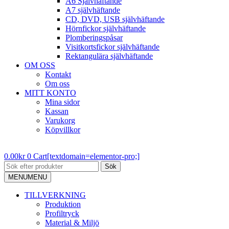
A6 Självhäftande
A7 självhäftande
CD, DVD, USB självhäftande
Hörnfickor självhäftande
Plomberingspåsar
Visitkortsfickor självhäftande
Rektangulära självhäftande
OM OSS
Kontakt
Om oss
MITT KONTO
Mina sidor
Kassan
Varukorg
Köpvillkor
0.00
kr
0
Cart[textdomain=elementor-pro;]
Sök
MENU
MENU
TILLVERKNING
Produktion
Profiltryck
Material & Miljö