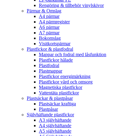
Rengöring & tillbehör vinylskivor
Pärmar & Omslag
A4 pärmar
A4 pärmregister
A6 pärmar
A7 pärmar
Bokomslag
Visitkortspärmar
Plastfickor & plastfodral
Mappar och fodral med låsfunktion
Plastfickor hålade
Plastfodral
Plastmappar
Plastfickor energimärkning
Plastfickor vård och omsorg
Magnetiska plastfickor
Vattentäta plastfickor
Plastsäckar & plastpåsar
Plastsäckar kraftiga
Plastpåsar
Självhäftande plastfickor
A3 självhäftande
A4 självhäftande
A5 självhäftande