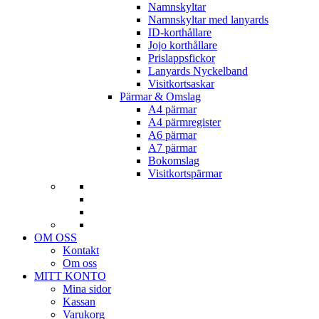
Namnskyltar
Namnskyltar med lanyards
ID-korthållare
Jojo korthållare
Prislappsfickor
Lanyards Nyckelband
Visitkortsaskar
Pärmar & Omslag
A4 pärmar
A4 pärmregister
A6 pärmar
A7 pärmar
Bokomslag
Visitkortspärmar
OM OSS
Kontakt
Om oss
MITT KONTO
Mina sidor
Kassan
Varukorg