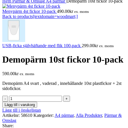
Hem
Pärmar & Omslag
A4 pärmar
Demopärm 10st fickor 10-pack
Menypärm 4st fickor 10-pack
490.00
kr
ex. moms
Back to products[textdomain=woodmart;]
USB-ficka självhäftande med flik 100-pack
299.00
kr
ex. moms
Demopärm 10st fickor 10-pack
590.00
kr
ex. moms
Demopärm A4 svart , vaderad , innehållande 10st plastfickor + 2st
sidofickor.
Demopärm
10st
Lägg till i varukorg
fickor
Lägg till i önskelistan
10-
Artikelnr:
58610
Kategorier:
A4 pärmar
,
Alla Produkter
,
Pärmar &
pack
Omslag
mängd
Share: