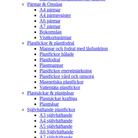
Pärmar & Omslag
A4 pärmar
A4 pärmregister
A6 pärmar
A7 pärmar
Bokomslag
Visitkortspärmar
Plastfickor & plastfodral
Mappar och fodral med låsfunktion
Plastfickor hålade
Plastfodral
Plastmappar
Plastfickor energimärkning
Plastfickor vård och omsorg
Magnetiska plastfickor
Vattentäta plastfickor
Plastsäckar & plastpåsar
Plastsäckar kraftiga
Plastpåsar
Självhäftande plastfickor
A3 självhäftande
A4 självhäftande
A5 självhäftande
A6 Självhäftande
A7 självhäftande