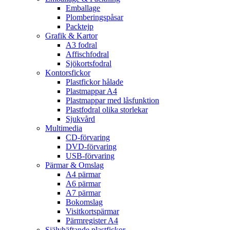
Emballage
Plomberingspåsar
Packtejp
Grafik & Kartor
A3 fodral
Affischfodral
Sjökortsfodral
Kontorsfickor
Plastfickor hålade
Plastmappar A4
Plastmappar med låsfunktion
Plastfodral olika storlekar
Sjukvård
Multimedia
CD-förvaring
DVD-förvaring
USB-förvaring
Pärmar & Omslag
A4 pärmar
A6 pärmar
A7 pärmar
Bokomslag
Visitkortspärmar
Pärmregister A4
Självhäftande plastfickor