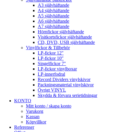
A3 självhäftande
A4 självhäftande
A5 självhäftande
A6 självhäftande
A7 självhäftande
Hörnfickor självhäftande
Visitkortsfickor självhäftande
CD, DVD, USB självhäftande
Vinylfickor & Tillbehör
LP-fickor 12″
LP-fickor 10″
Singelfickor 7″
LP-fickor vinylboxar
LP-innerfodral
Record Dividers vinylskivor
Packningsmaterial vinylskivor
Övrigt VINYL
Skydda & förvara serietidningar
KONTO
Mitt konto / skapa konto
Varukorg
Kassan
Köpvillkor
Referenser