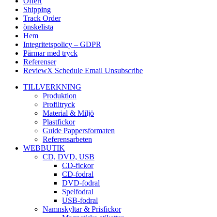
Offert
Shipping
Track Order
önskelista
Hem
Integritetspolicy – GDPR
Pärmar med tryck
Referenser
ReviewX Schedule Email Unsubscribe
TILLVERKNING
Produktion
Profiltryck
Material & Miljö
Plastfickor
Guide Pappersformaten
Referensarbeten
WEBBUTIK
CD, DVD, USB
CD-fickor
CD-fodral
DVD-fodral
Spelfodral
USB-fodral
Namnskyltar & Prisfickor