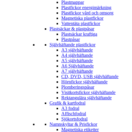
Plastmappar
Plastfickor energimärkning
Plastfickor vård och omsorg
Magnetiska plastfickor
Vattentäta plastfickor
Plastsäckar & plastpåsar
Plastsäckar kraftiga
Plastpåsar
Självhäftande plastfickor
A3 självhäftande
A4 självhäftande
A5 självhäftande
A6 Självhäftande
A7 självhäftande
CD, DVD, USB självhäftande
Hörnfickor självhäftande
Plomberingspåsar
Visitkortsfickor självhäftande
Rektangulära självhäftande
Grafik & kartfodral
A3 fodral
Affischfodral
Sjökortsfodral
Namnskyltar & Prisfickor
Magnetiska etiketter