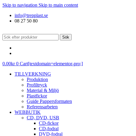
Skip to navigation
Skip to main content
info@trepplast.se
08 27 50 80
Sök
0.00
kr
0
Cart[textdomain=elementor-pro;]
TILLVERKNING
Produktion
Profiltryck
Material & Miljö
Plastfickor
Guide Pappersformaten
Referensarbeten
WEBBUTIK
CD, DVD, USB
CD-fickor
CD-fodral
DVD-fodral