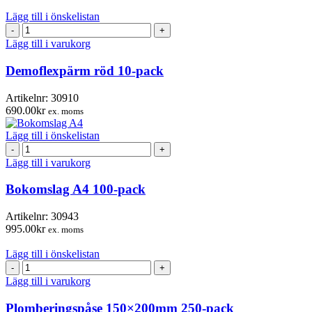
Lägg till i önskelistan
Demoflexpärm
röd
Lägg till i varukorg
10-
pack
Demoflexpärm röd 10-pack
mängd
Artikelnr:
30910
690.00
kr
ex. moms
Lägg till i önskelistan
Bokomslag
A4
Lägg till i varukorg
100-
pack
Bokomslag A4 100-pack
mängd
Artikelnr:
30943
995.00
kr
ex. moms
Lägg till i önskelistan
Plomberingspåse
150×200mm
Lägg till i varukorg
250-
pack
Plomberingspåse 150×200mm 250-pack