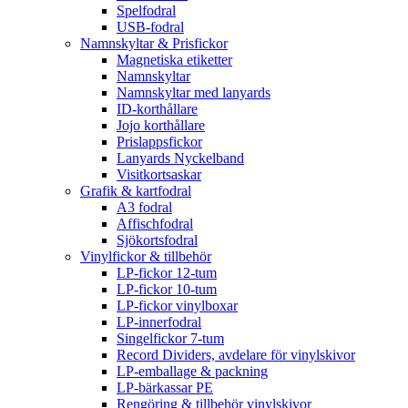
Spelfodral
USB-fodral
Namnskyltar & Prisfickor
Magnetiska etiketter
Namnskyltar
Namnskyltar med lanyards
ID-korthållare
Jojo korthållare
Prislappsfickor
Lanyards Nyckelband
Visitkortsaskar
Grafik & kartfodral
A3 fodral
Affischfodral
Sjökortsfodral
Vinylfickor & tillbehör
LP-fickor 12-tum
LP-fickor 10-tum
LP-fickor vinylboxar
LP-innerfodral
Singelfickor 7-tum
Record Dividers, avdelare för vinylskivor
LP-emballage & packning
LP-bärkassar PE
Rengöring & tillbehör vinylskivor