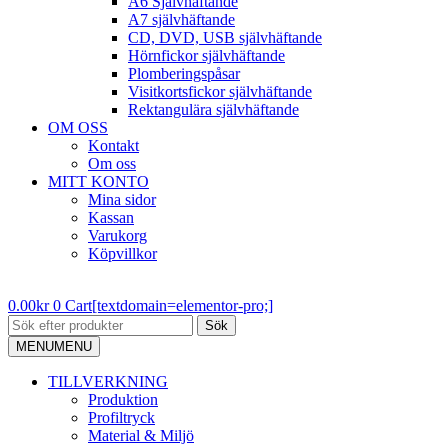
A6 Självhäftande
A7 självhäftande
CD, DVD, USB självhäftande
Hörnfickor självhäftande
Plomberingspåsar
Visitkortsfickor självhäftande
Rektangulära självhäftande
OM OSS
Kontakt
Om oss
MITT KONTO
Mina sidor
Kassan
Varukorg
Köpvillkor
0.00
kr
0
Cart[textdomain=elementor-pro;]
Sök
MENU
MENU
TILLVERKNING
Produktion
Profiltryck
Material & Miljö