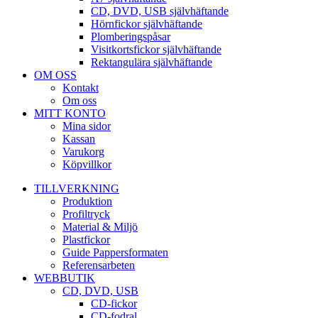
CD, DVD, USB självhäftande
Hörnfickor självhäftande
Plomberingspåsar
Visitkortsfickor självhäftande
Rektangulära självhäftande
OM OSS
Kontakt
Om oss
MITT KONTO
Mina sidor
Kassan
Varukorg
Köpvillkor
TILLVERKNING
Produktion
Profiltryck
Material & Miljö
Plastfickor
Guide Pappersformaten
Referensarbeten
WEBBUTIK
CD, DVD, USB
CD-fickor
CD-fodral