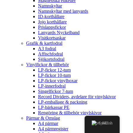
Magnetiska etiketter
Namnskyltar
Namnskyltar med lanyards
ID-korthållare
Jojo korthållare
Prislappsfickor
Lanyards Nyckelband
Visitkortsaskar
Grafik & kartfodral
A3 fodral
Affischfodral
Sjökortsfodral
Vinylfickor & tillbehör
LP-fickor 12-tum
LP-fickor 10-tum
LP-fickor vinylboxar
LP-innerfodral
Singelfickor 7-tum
Record Dividers, avdelare för vinylskivor
LP-emballage & packning
LP-bärkassar PE
Rengöring & tillbehör vinylskivor
Pärmar & Omslag
Swedish
A4 pärmar
A4 pärmregister