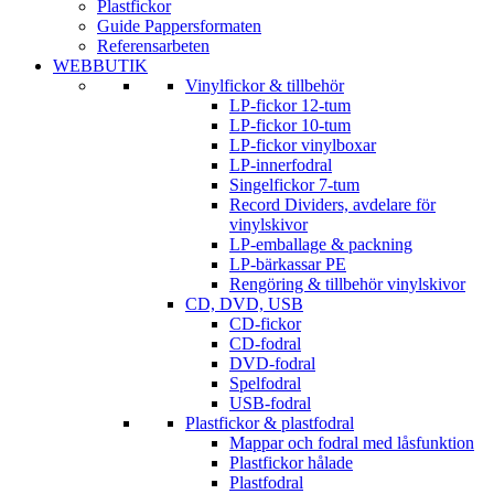
Plastfickor
Guide Pappersformaten
Referensarbeten
WEBBUTIK
Vinylfickor & tillbehör
LP-fickor 12-tum
LP-fickor 10-tum
LP-fickor vinylboxar
LP-innerfodral
Singelfickor 7-tum
Record Dividers, avdelare för
vinylskivor
LP-emballage & packning
LP-bärkassar PE
Rengöring & tillbehör vinylskivor
CD, DVD, USB
CD-fickor
CD-fodral
DVD-fodral
Spelfodral
USB-fodral
Plastfickor & plastfodral
Mappar och fodral med låsfunktion
Plastfickor hålade
Plastfodral