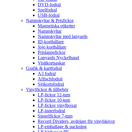
DVD-fodral
Spelfodral
USB-fodral
Namnskyltar & Prisfickor
Magnetiska etiketter
Namnskyltar
Namnskyltar med lanyards
ID-korthållare
Jojo korthållare
Prislappsfickor
Lanyards Nyckelband
Visitkortsaskar
Grafik & kartfodral
A3 fodral
Affischfodral
Sjökortsfodral
Vinylfickor & tillbehör
LP-fickor 12-tum
LP-fickor 10-tum
LP-fickor vinylboxar
LP-innerfodral
Singelfickor 7-tum
Record Dividers, avdelare för vinylskivor
LP-emballage & packning
LP-bärkassar PE