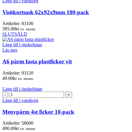
Lägg till i varukorg
100-
pack
Visitkortsask 62x92x9mm 100-pack
mängd
Artikelnr:
83100
395.00
kr
ex. moms
SLUTSÅLD
Lägg till i önskelistan
Läs mer
A6 pärm fasta plastfickor vit
Artikelnr:
93120
49.00
kr
ex. moms
Lägg till i önskelistan
Menypärm
4st
Lägg till i varukorg
fickor
10-
Menypärm 4st fickor 10-pack
pack
mängd
Artikelnr:
58600
490.00
kr
ex. moms