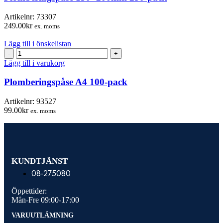
mängd
Artikelnr:
73307
249.00
kr
ex. moms
Lägg till i önskelistan
Plomberingspåse
A4
Lägg till i varukorg
100-
pack
Plomberingspåse A4 100-pack
mängd
Artikelnr:
93527
99.00
kr
ex. moms
KUNDTJÄNST
08-275080
Öppettider:
Mån-Fre 09:00-17:00
VARUUTLÄMNING