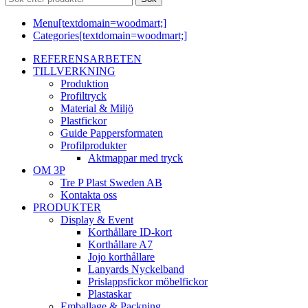
Menu[textdomain=woodmart;]
Categories[textdomain=woodmart;]
REFERENSARBETEN
TILLVERKNING
Produktion
Profiltryck
Material & Miljö
Plastfickor
Guide Pappersformaten
Profilprodukter
Aktmappar med tryck
OM 3P
Tre P Plast Sweden AB
Kontakta oss
PRODUKTER
Display & Event
Korthållare ID-kort
Korthållare A7
Jojo korthållare
Lanyards Nyckelband
Prislappsfickor möbelfickor
Plastaskar
Emballage & Packning