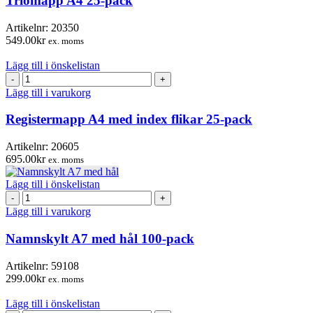
Triomapp A4 25-pack
mängd
Artikelnr:
20350
549.00
kr
ex. moms
Lägg till i önskelistan
Registermapp
A4
Lägg till i varukorg
med
index
Registermapp A4 med index flikar 25-pack
flikar
25-
Artikelnr:
20605
pack
695.00
kr
ex. moms
mängd
Lägg till i önskelistan
Namnskylt
A7
Lägg till i varukorg
med
hål
Namnskylt A7 med hål 100-pack
100-
pack
Artikelnr:
59108
mängd
299.00
kr
ex. moms
Lägg till i önskelistan