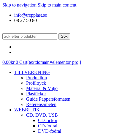
Skip to navigation
Skip to main content
info@trepplast.se
08 27 50 80
Sök
0.00
kr
0
Cart[textdomain=elementor-pro;]
TILLVERKNING
Produktion
Profiltryck
Material & Miljö
Plastfickor
Guide Pappersformaten
Referensarbeten
WEBBUTIK
CD, DVD, USB
CD-fickor
CD-fodral
DVD-fodral