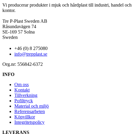
Vi producerar produkter i mjuk och hårdplast till industri, handel och
kontor.
Tre P-Plast Sweden AB
Råsundavägen 74
SE-169 57 Solna
Sweden
+46 (0) 8 275080
info@trepplast.se
Org.nr: 556842-6372
INFO
Om oss
Kontakt
Tillverkning
Pofiltryck
Material och miljö
Referensarbeten
Köpvillkor
Integritetspolicy
LEVERANS