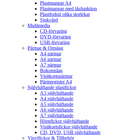
Plastmappar A4
Plastmappar med låsfunktion
Plastfodral olika storlekar
Sjukvård
Multimedia
CD-förvaring
DVD-förvaring
USB-förvaring
Pärmar & Omslag
A4 pärmar
A6 pärmar
A7 pärmar
Bokomslag
Visitkortspärmar
Pärmregister A4
Självhäftande plastfickor
A3 självhäftande
A4 självhäftande
A5 självhäftande
A6 självhäftande
A7 självhäftande
Hörnfickor självhäftande
Visitkortsfickor självhäftande
CD, DVD, USB självhäftande
Vinylfickor & Tillbehör