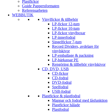
Plastfickor
Guide Pappersformaten
Referensarbeten
WEBBUTIK
Vinylfickor & tillbehör
LP-fickor 12-tum
LP-fickor 10-tum
LP-fickor vinylboxar
LP-innerfodral
Singelfickor 7-tum
Record Dividers, avdelare för
vinylskivor
LP-emballage & packning
LP-bärkassar PE
Rengöring & tillbehör vinylskivor
CD, DVD, USB
CD-fickor
CD-fodral
DVD-fodral
Spelfodral
USB-fodral
Plastfickor & plastfodral
Mappar och fodral med låsfunktion
Plastfickor hålade
Plastfodral