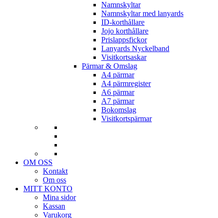
Namnskyltar
Namnskyltar med lanyards
ID-korthållare
Jojo korthållare
Prislappsfickor
Lanyards Nyckelband
Visitkortsaskar
Pärmar & Omslag
A4 pärmar
A4 pärmregister
A6 pärmar
A7 pärmar
Bokomslag
Visitkortspärmar
OM OSS
Kontakt
Om oss
MITT KONTO
Mina sidor
Kassan
Varukorg