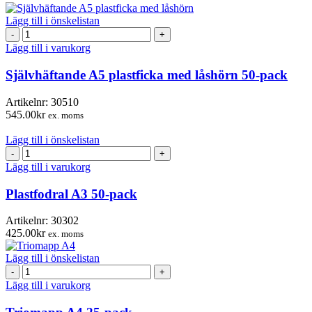
Lägg till i önskelistan
Självhäftande
A5
Lägg till i varukorg
plastficka
med
Självhäftande A5 plastficka med låshörn 50-pack
låshörn
50-
Artikelnr:
30510
pack
545.00
kr
ex. moms
mängd
Lägg till i önskelistan
Plastfodral
A3
Lägg till i varukorg
50-
pack
Plastfodral A3 50-pack
mängd
Artikelnr:
30302
425.00
kr
ex. moms
Lägg till i önskelistan
Triomapp
A4
Lägg till i varukorg
25-
pack