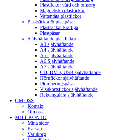
Plastfickor vård och omsorg
Magnetiska plastfickor
Vattentäta plastfickor
Plastsäckar & plastpåsar
Plastsäckar kraftiga
Plastpåsar
Självhäftande plastfickor
A3 självhäftande
A4 självhäftande
A5 självhäftande
A6 Självhäftande
A7 självhäftande
CD, DVD, USB självhäftande
Hörnfickor självhäftande
Plomberingspåsar
Visitkortsfickor självhäftande
Rektangulära självhäftande
OM OSS
Kontakt
Om oss
MITT KONTO
Mina sidor
Kassan
Varukorg
Köpvillkor