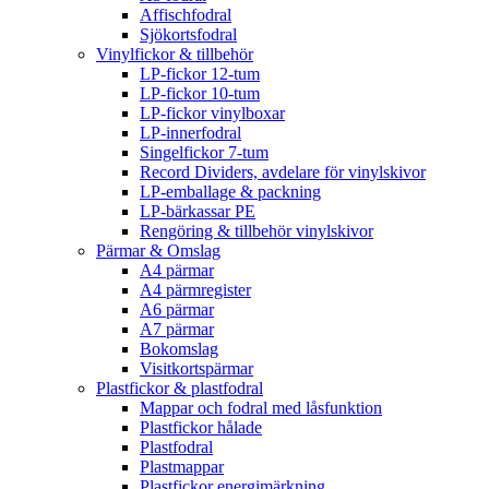
Affischfodral
Sjökortsfodral
Vinylfickor & tillbehör
LP-fickor 12-tum
LP-fickor 10-tum
LP-fickor vinylboxar
LP-innerfodral
Singelfickor 7-tum
Record Dividers, avdelare för vinylskivor
LP-emballage & packning
LP-bärkassar PE
Rengöring & tillbehör vinylskivor
Pärmar & Omslag
A4 pärmar
A4 pärmregister
A6 pärmar
A7 pärmar
Bokomslag
Visitkortspärmar
Plastfickor & plastfodral
Mappar och fodral med låsfunktion
Plastfickor hålade
Plastfodral
Plastmappar
Plastfickor energimärkning