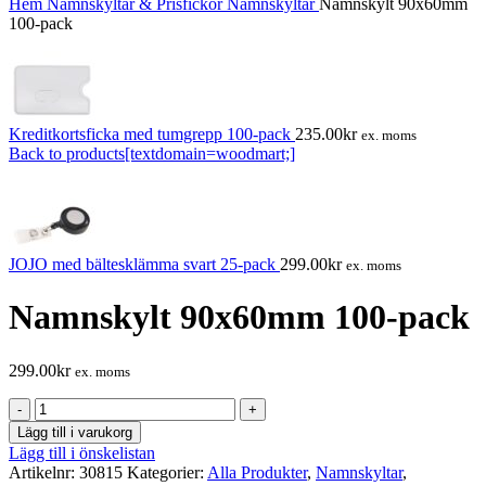
Hem
Namnskyltar & Prisfickor
Namnskyltar
Namnskylt 90x60mm
100-pack
Kreditkortsficka med tumgrepp 100-pack
235.00
kr
ex. moms
Back to products[textdomain=woodmart;]
JOJO med bältesklämma svart 25-pack
299.00
kr
ex. moms
Namnskylt 90x60mm 100-pack
299.00
kr
ex. moms
Namnskylt
90x60mm
Lägg till i varukorg
100-
Lägg till i önskelistan
pack
Artikelnr:
30815
Kategorier:
Alla Produkter
,
Namnskyltar
,
mängd