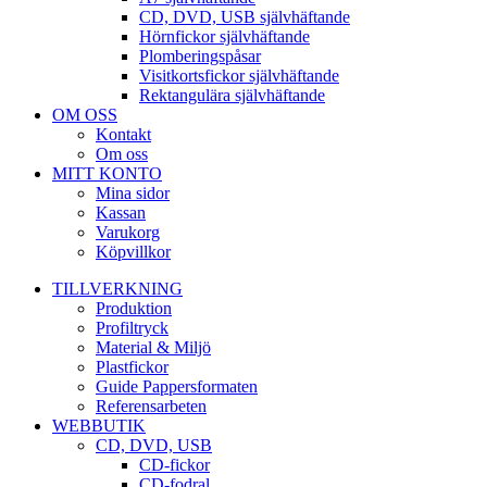
CD, DVD, USB självhäftande
Hörnfickor självhäftande
Plomberingspåsar
Visitkortsfickor självhäftande
Rektangulära självhäftande
OM OSS
Kontakt
Om oss
MITT KONTO
Mina sidor
Kassan
Varukorg
Köpvillkor
TILLVERKNING
Produktion
Profiltryck
Material & Miljö
Plastfickor
Guide Pappersformaten
Referensarbeten
WEBBUTIK
CD, DVD, USB
CD-fickor
CD-fodral