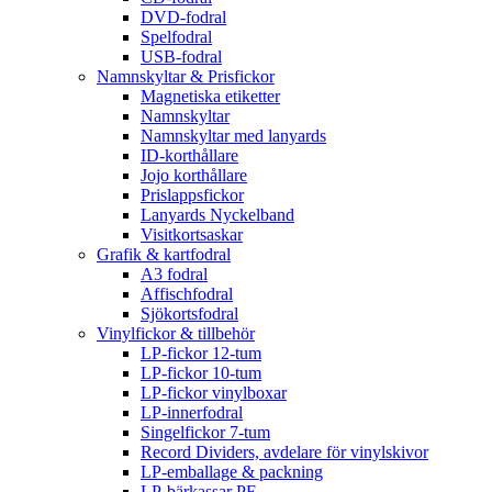
DVD-fodral
Spelfodral
USB-fodral
Namnskyltar & Prisfickor
Magnetiska etiketter
Namnskyltar
Namnskyltar med lanyards
ID-korthållare
Jojo korthållare
Prislappsfickor
Lanyards Nyckelband
Visitkortsaskar
Grafik & kartfodral
A3 fodral
Affischfodral
Sjökortsfodral
Vinylfickor & tillbehör
LP-fickor 12-tum
LP-fickor 10-tum
LP-fickor vinylboxar
LP-innerfodral
Singelfickor 7-tum
Record Dividers, avdelare för vinylskivor
LP-emballage & packning
LP-bärkassar PE