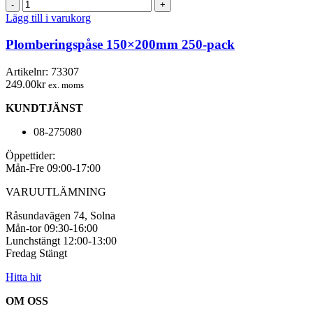
Plomberingspåse
150×200mm
Lägg till i varukorg
250-
pack
Plomberingspåse 150×200mm 250-pack
mängd
Artikelnr:
73307
249.00
kr
ex. moms
KUNDTJÄNST
08-275080
Öppettider:
Mån-Fre 09:00-17:00
VARUUTLÄMNING
Råsundavägen 74, Solna
Mån-tor 09:30-16:00
Lunchstängt 12:00-13:00
Fredag Stängt
Hitta hit
OM OSS