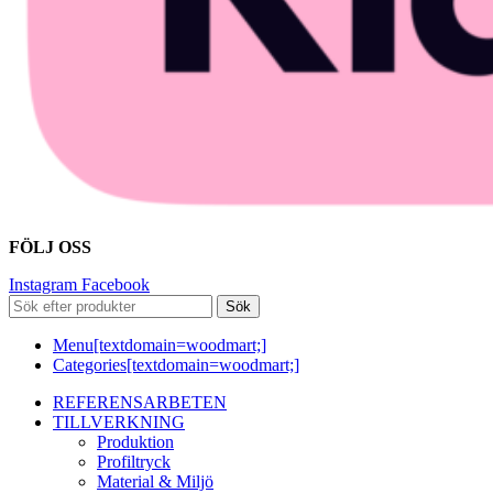
FÖLJ OSS
Instagram
Facebook
Sök
Menu[textdomain=woodmart;]
Categories[textdomain=woodmart;]
REFERENSARBETEN
TILLVERKNING
Produktion
Profiltryck
Material & Miljö