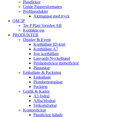
Plastfickor
Guide Pappersformaten
Profilprodukter
Aktmappar med tryck
OM 3P
Tre P Plast Sweden AB
Kontakta oss
PRODUKTER
Display & Event
Korthållare ID-kort
Korthållare A7
Jojo korthållare
Lanyards Nyckelband
Prislappsfickor möbelfickor
Plastaskar
Emballage & Packning
Emballage
Plomberingspåsar
Packtejp
Grafik & Kartor
A3 fodral
Affischfodral
Sjökortsfodral
Kontorsfickor
Plastfickor hålade