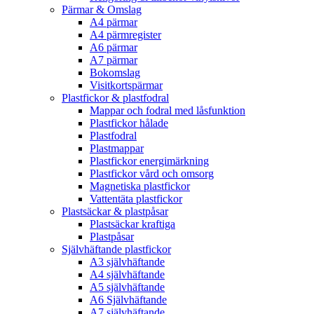
Pärmar & Omslag
A4 pärmar
A4 pärmregister
A6 pärmar
A7 pärmar
Bokomslag
Visitkortspärmar
Plastfickor & plastfodral
Mappar och fodral med låsfunktion
Plastfickor hålade
Plastfodral
Plastmappar
Plastfickor energimärkning
Plastfickor vård och omsorg
Magnetiska plastfickor
Vattentäta plastfickor
Plastsäckar & plastpåsar
Plastsäckar kraftiga
Plastpåsar
Självhäftande plastfickor
A3 självhäftande
A4 självhäftande
A5 självhäftande
A6 Självhäftande
A7 självhäftande