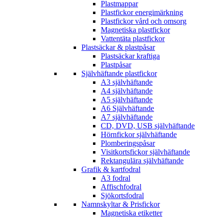
Plastmappar
Plastfickor energimärkning
Plastfickor vård och omsorg
Magnetiska plastfickor
Vattentäta plastfickor
Plastsäckar & plastpåsar
Plastsäckar kraftiga
Plastpåsar
Självhäftande plastfickor
A3 självhäftande
A4 självhäftande
A5 självhäftande
A6 Självhäftande
A7 självhäftande
CD, DVD, USB självhäftande
Hörnfickor självhäftande
Plomberingspåsar
Visitkortsfickor självhäftande
Rektangulära självhäftande
Grafik & kartfodral
A3 fodral
Affischfodral
Sjökortsfodral
Namnskyltar & Prisfickor
Magnetiska etiketter