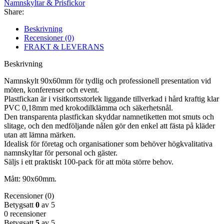
Namnskyltar & Prisfickor
Share:
Beskrivning
Recensioner (0)
FRAKT & LEVERANS
Beskrivning
Namnskylt 90x60mm för tydlig och professionell presentation vid
möten, konferenser och event.
Plastfickan är i visitkortsstorlek liggande tillverkad i hård kraftig klar
PVC 0,18mm med krokodilklämma och säkerhetsnål.
Den transparenta plastfickan skyddar namnetiketten mot smuts och
slitage, och den medföljande nålen gör den enkel att fästa på kläder
utan att lämna märken.
Idealisk för företag och organisationer som behöver högkvalitativa
namnskyltar för personal och gäster.
Säljs i ett praktiskt 100-pack för att möta större behov.
Mått: 90x60mm.
Recensioner (0)
Betygsatt
0
av 5
0 recensioner
Betygsatt
5
av 5