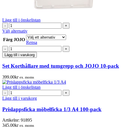
Lägg till i önskelistan
Set
Korthållare
Den
Välj alternativ
med
här
Färg JOJO
tumgrepp
produkten
Rensa
och
har
Set
JOJO
flera
Korthållare
Lägg till i varukorg
10-
varianter.
med
pack
De
tumgrepp
Set Korthållare med tumgrepp och JOJO 10-pack
mängd
olika
och
alternativen
JOJO
kan
399.00
kr
ex. moms
10-
väljas
pack
på
Lägg till i önskelistan
mängd
produktsidan
Prislappsficka
möbelficka
Lägg till i varukorg
1/3
A4
Prislappsficka möbelficka 1/3 A4 100-pack
100-
pack
Artikelnr:
91895
mängd
345.00
kr
ex. moms