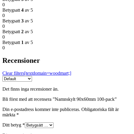
0
Betygsatt
4
av 5
0
Betygsatt
3
av 5
0
Betygsatt
2
av 5
0
Betygsatt
1
av 5
0
Recensioner
Clear filters[textdomain=woodmart;]
Det finns inga recensioner än.
Bli först med att recensera ”Namnskylt 90x60mm 100-pack”
Din e-postadress kommer inte publiceras.
Obligatoriska fält är
märkta
*
Ditt betyg
*