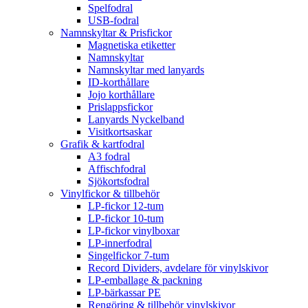
Spelfodral
USB-fodral
Namnskyltar & Prisfickor
Magnetiska etiketter
Namnskyltar
Namnskyltar med lanyards
ID-korthållare
Jojo korthållare
Prislappsfickor
Lanyards Nyckelband
Visitkortsaskar
Grafik & kartfodral
A3 fodral
Affischfodral
Sjökortsfodral
Vinylfickor & tillbehör
LP-fickor 12-tum
LP-fickor 10-tum
LP-fickor vinylboxar
LP-innerfodral
Singelfickor 7-tum
Record Dividers, avdelare för vinylskivor
LP-emballage & packning
LP-bärkassar PE
Rengöring & tillbehör vinylskivor