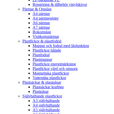
Rengöring & tillbehör vinylskivor
Pärmar & Omslag
A4 pärmar
A4 pärmregister
A6 pärmar
A7 pärmar
Bokomslag
Visitkortspärmar
Plastfickor & plastfodral
Mappar och fodral med låsfunktion
Plastfickor hålade
Plastfodral
Plastmappar
Plastfickor energimärkning
Plastfickor vård och omsorg
Magnetiska plastfickor
Vattentäta plastfickor
Plastsäckar & plastpåsar
Plastsäckar kraftiga
Plastpåsar
Självhäftande plastfickor
A3 självhäftande
A4 självhäftande
A5 självhäftande