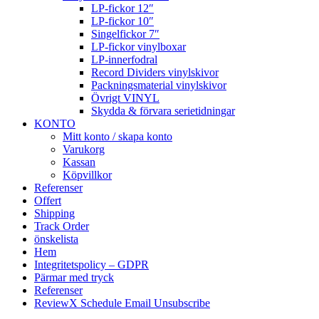
LP-fickor 12″
LP-fickor 10″
Singelfickor 7″
LP-fickor vinylboxar
LP-innerfodral
Record Dividers vinylskivor
Packningsmaterial vinylskivor
Övrigt VINYL
Skydda & förvara serietidningar
KONTO
Mitt konto / skapa konto
Varukorg
Kassan
Köpvillkor
Referenser
Offert
Shipping
Track Order
önskelista
Hem
Integritetspolicy – GDPR
Pärmar med tryck
Referenser
ReviewX Schedule Email Unsubscribe