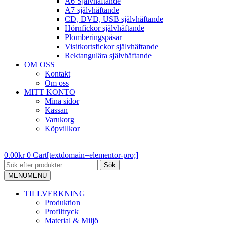
A6 Självhäftande
A7 självhäftande
CD, DVD, USB självhäftande
Hörnfickor självhäftande
Plomberingspåsar
Visitkortsfickor självhäftande
Rektangulära självhäftande
OM OSS
Kontakt
Om oss
MITT KONTO
Mina sidor
Kassan
Varukorg
Köpvillkor
0.00
kr
0
Cart[textdomain=elementor-pro;]
Sök
MENU
MENU
TILLVERKNING
Produktion
Profiltryck
Material & Miljö