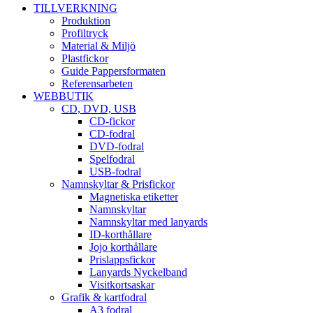
TILLVERKNING
Produktion
Profiltryck
Material & Miljö
Plastfickor
Guide Pappersformaten
Referensarbeten
WEBBUTIK
CD, DVD, USB
CD-fickor
CD-fodral
DVD-fodral
Spelfodral
USB-fodral
Namnskyltar & Prisfickor
Magnetiska etiketter
Namnskyltar
Namnskyltar med lanyards
ID-korthållare
Jojo korthållare
Prislappsfickor
Lanyards Nyckelband
Visitkortsaskar
Grafik & kartfodral
A3 fodral