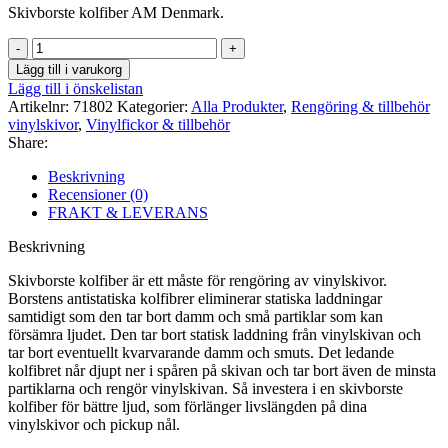
Skivborste kolfiber AM Denmark.
Skivborste
kolfiber
Lägg till i varukorg
AM
Lägg till i önskelistan
Denmark
Artikelnr:
71802
Kategorier:
Alla Produkter
,
Rengöring & tillbehör
mängd
vinylskivor
,
Vinylfickor & tillbehör
Share:
Beskrivning
Recensioner (0)
FRAKT & LEVERANS
Beskrivning
Skivborste kolfiber är ett måste för rengöring av vinylskivor.
Borstens antistatiska kolfibrer eliminerar statiska laddningar
samtidigt som den tar bort damm och små partiklar som kan
försämra ljudet. Den tar bort statisk laddning från vinylskivan och
tar bort eventuellt kvarvarande damm och smuts. Det ledande
kolfibret når djupt ner i spåren på skivan och tar bort även de minsta
partiklarna och rengör vinylskivan. Så investera i en skivborste
kolfiber för bättre ljud, som förlänger livslängden på dina
vinylskivor och pickup nål.