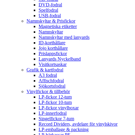
DVD-fodral
Spelfodral
USB-fodral
Namnskyltar & Prisfickor
Magnetiska etiketter
Namnskyltar
Namnskyltar med lanyards
ID-korthållare
Jojo korthållare
Prislappsfickor
Lanyards Nyckelband
Visitkortsaskar
Grafik & kartfodral
A3 fodral
Affischfodral
Sjökortsfodral
Vinylfickor & tillbehör
LP-fickor 12-tum
LP-fickor 10-tum
LP-fickor vinylboxar
LP-innerfodral
Singelfickor 7-tum
Record Dividers, avdelare för vinylskivor
LP-emballage & packning
LP-bärkassar PE