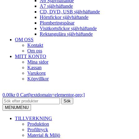
A6 Självhäftande
A7 självhäftande
CD, DVD, USB självhäftande
Hörnfickor självhäftande
Plomberingspåsar
Visitkortsfickor självhäftande
Rektangulära självhäftande
OM OSS
Kontakt
Om oss
MITT KONTO
Mina sidor
Kassan
Varukorg
Köpvillkor
0.00
kr
0
Cart[textdomain=elementor-pro;]
Sök
MENU
MENU
TILLVERKNING
Produktion
Profiltryck
Material & Miljö