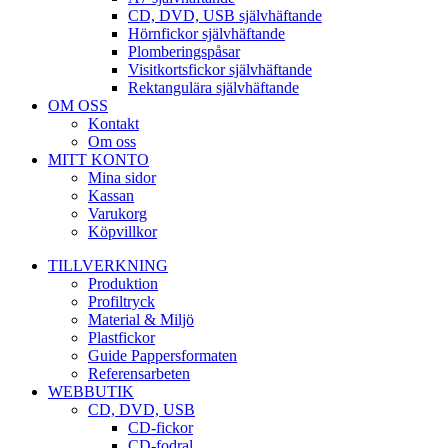
CD, DVD, USB självhäftande
Hörnfickor självhäftande
Plomberingspåsar
Visitkortsfickor självhäftande
Rektangulära självhäftande
OM OSS
Kontakt
Om oss
MITT KONTO
Mina sidor
Kassan
Varukorg
Köpvillkor
TILLVERKNING
Produktion
Profiltryck
Material & Miljö
Plastfickor
Guide Pappersformaten
Referensarbeten
WEBBUTIK
CD, DVD, USB
CD-fickor
CD-fodral