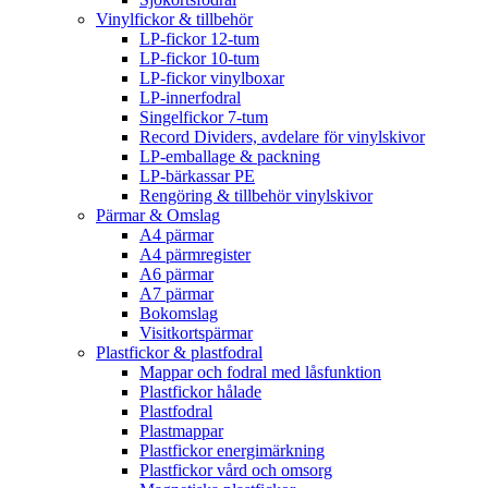
Vinylfickor & tillbehör
LP-fickor 12-tum
LP-fickor 10-tum
LP-fickor vinylboxar
LP-innerfodral
Singelfickor 7-tum
Record Dividers, avdelare för vinylskivor
LP-emballage & packning
LP-bärkassar PE
Rengöring & tillbehör vinylskivor
Pärmar & Omslag
A4 pärmar
A4 pärmregister
A6 pärmar
A7 pärmar
Bokomslag
Visitkortspärmar
Plastfickor & plastfodral
Mappar och fodral med låsfunktion
Plastfickor hålade
Plastfodral
Plastmappar
Plastfickor energimärkning
Plastfickor vård och omsorg