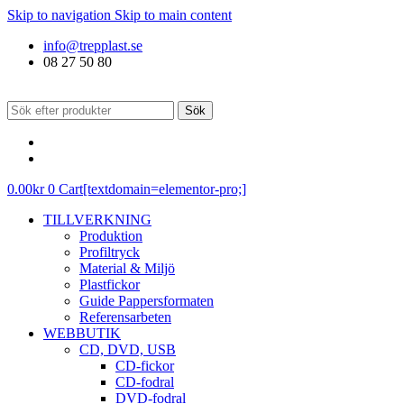
Skip to navigation
Skip to main content
info@trepplast.se
08 27 50 80
Sök
0.00
kr
0
Cart[textdomain=elementor-pro;]
TILLVERKNING
Produktion
Profiltryck
Material & Miljö
Plastfickor
Guide Pappersformaten
Referensarbeten
WEBBUTIK
CD, DVD, USB
CD-fickor
CD-fodral
DVD-fodral