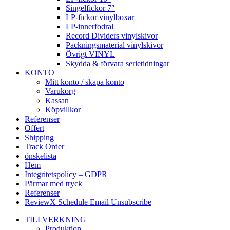
Singelfickor 7″
LP-fickor vinylboxar
LP-innerfodral
Record Dividers vinylskivor
Packningsmaterial vinylskivor
Övrigt VINYL
Skydda & förvara serietidningar
KONTO
Mitt konto / skapa konto
Varukorg
Kassan
Köpvillkor
Referenser
Offert
Shipping
Track Order
önskelista
Hem
Integritetspolicy – GDPR
Pärmar med tryck
Referenser
ReviewX Schedule Email Unsubscribe
TILLVERKNING
Produktion