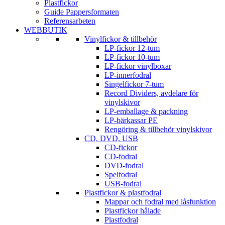
Plastfickor
Guide Pappersformaten
Referensarbeten
WEBBUTIK
Vinylfickor & tillbehör
LP-fickor 12-tum
LP-fickor 10-tum
LP-fickor vinylboxar
LP-innerfodral
Singelfickor 7-tum
Record Dividers, avdelare för
vinylskivor
LP-emballage & packning
LP-bärkassar PE
Rengöring & tillbehör vinylskivor
CD, DVD, USB
CD-fickor
CD-fodral
DVD-fodral
Spelfodral
USB-fodral
Plastfickor & plastfodral
Mappar och fodral med låsfunktion
Plastfickor hålade
Plastfodral