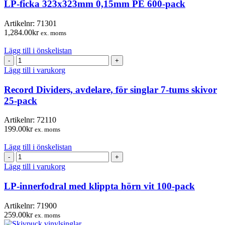
0,15mm
LP-ficka 323x323mm 0,15mm PE 600-pack
PE
600-
Artikelnr:
71301
pack
1,284.00
kr
ex. moms
mängd
Lägg till i önskelistan
Record
Dividers,
Lägg till i varukorg
avdelare,
för
Record Dividers, avdelare, för singlar 7-tums skivor
singlar
25-pack
7-
tums
Artikelnr:
72110
skivor
199.00
kr
ex. moms
25-
pack
Lägg till i önskelistan
mängd
LP-
innerfodral
Lägg till i varukorg
med
klippta
LP-innerfodral med klippta hörn vit 100-pack
hörn
vit
Artikelnr:
71900
100-
259.00
kr
ex. moms
pack