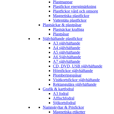
Plastmappar
Plastfickor energimärkning
Plastfickor vård och omsorg
Magnetiska plastfickor
Vattentäta plastfickor
Plastsäckar & plastpåsar
Plastsäckar kraftiga
Plastpåsar
Självhäftande plastfickor
A3 självhäftande
A4 självhäftande
A5 självhäftande
A6 Självhäftande
A7 självhäftande
CD, DVD, USB självhäftande
Hörnfickor självhäftande
Plomberingspåsar
Visitkortsfickor självhäftande
Rektangulära självhäftande
Grafik & kartfodral
A3 fodral
Affischfodral
Sjökortsfodral
Namnskyltar & Prisfickor
Magnetiska etiketter