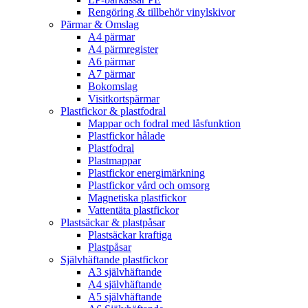
Rengöring & tillbehör vinylskivor
Pärmar & Omslag
A4 pärmar
A4 pärmregister
A6 pärmar
A7 pärmar
Bokomslag
Visitkortspärmar
Plastfickor & plastfodral
Mappar och fodral med låsfunktion
Plastfickor hålade
Plastfodral
Plastmappar
Plastfickor energimärkning
Plastfickor vård och omsorg
Magnetiska plastfickor
Vattentäta plastfickor
Plastsäckar & plastpåsar
Plastsäckar kraftiga
Plastpåsar
Självhäftande plastfickor
A3 självhäftande
A4 självhäftande
A5 självhäftande