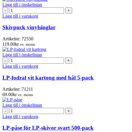
mängd
Lägg till i önskelistan
Skivpuck
vinylsinglar
Lägg till i varukorg
mängd
Skivpuck vinylsinglar
Artikelnr:
72550
119.00
kr
ex. moms
Lägg till i önskelistan
LP-
fodral
Lägg till i varukorg
vit
kartong
LP-fodral vit kartong med hål 5-pack
med
hål
Artikelnr:
71211
5-
69.00
kr
ex. moms
pack
mängd
Lägg till i önskelistan
LP-
påse
Lägg till i varukorg
för
LP-
LP-påse för LP-skivor svart 500-pack
skivor