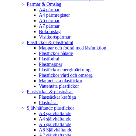
Pärmar & Omslag
A4 pärmar
A4 pärmregister
A6 pärmar
A7 pärmar
Bokomslag
Visitkortspärmar
Plastfickor & plastfodral
Mappar och fodral med låsfunktion
Plastfickor hålade
Plastfodral
Plastmappar
Plastfickor energimärkning
Plastfickor vård och omsorg
Magnetiska plastfickor
Vattentäta plastfickor
Plastsäckar & plastpåsar
Plastsäckar kraftiga
Plastpåsar
Självhäftande plastfickor
A3 självhäftande
A4 självhäftande
A5 självhäftande
A6 Självhäftande
A7 självhäftande