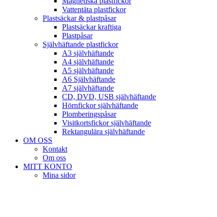
Magnetiska plastfickor
Vattentäta plastfickor
Plastsäckar & plastpåsar
Plastsäckar kraftiga
Plastpåsar
Självhäftande plastfickor
A3 självhäftande
A4 självhäftande
A5 självhäftande
A6 Självhäftande
A7 självhäftande
CD, DVD, USB självhäftande
Hörnfickor självhäftande
Plomberingspåsar
Visitkortsfickor självhäftande
Rektangulära självhäftande
OM OSS
Kontakt
Om oss
MITT KONTO
Mina sidor
Kassan
Varukorg
Köpvillkor
önskelista