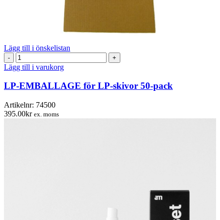
Lägg till i önskelistan
LP-
EMBALLAGE
Lägg till i varukorg
för
LP-
LP-EMBALLAGE för LP-skivor 50-pack
skivor
50-
Artikelnr:
74500
pack
395.00
kr
ex. moms
mängd