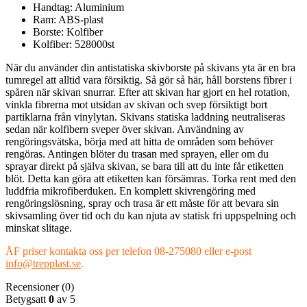
Handtag: Aluminium
Ram: ABS-plast
Borste: Kolfiber
Kolfiber: 528000st
När du använder din antistatiska skivborste på skivans yta är en bra
tumregel att alltid vara försiktig. Så gör så här, håll borstens fibrer i
spåren när skivan snurrar. Efter att skivan har gjort en hel rotation,
vinkla fibrerna mot utsidan av skivan och svep försiktigt bort
partiklarna från vinylytan. Skivans statiska laddning neutraliseras
sedan när kolfibern sveper över skivan. Användning av
rengöringsvätska, börja med att hitta de områden som behöver
rengöras. Antingen blöter du trasan med sprayen, eller om du
sprayar direkt på själva skivan, se bara till att du inte får etiketten
blöt. Detta kan göra att etiketten kan försämras. Torka rent med den
luddfria mikrofiberduken. En komplett skivrengöring med
rengöringslösning, spray och trasa är ett måste för att bevara sin
skivsamling över tid och du kan njuta av statisk fri uppspelning och
minskat slitage.
ÅF priser kontakta oss per telefon 08-275080 eller e-post
info@trepplast.se
.
Recensioner (0)
Betygsatt
0
av 5