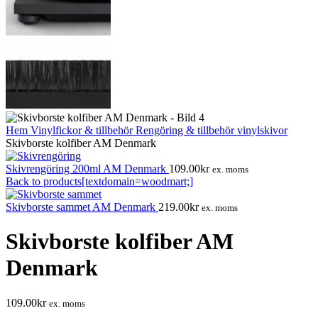
Hem
Vinylfickor & tillbehör
Rengöring & tillbehör vinylskivor
Skivborste kolfiber AM Denmark
Skivrengöring 200ml AM Denmark
109.00
kr
ex. moms
Back to products[textdomain=woodmart;]
Skivborste sammet AM Denmark
219.00
kr
ex. moms
Skivborste kolfiber AM
Denmark
109.00
kr
ex. moms