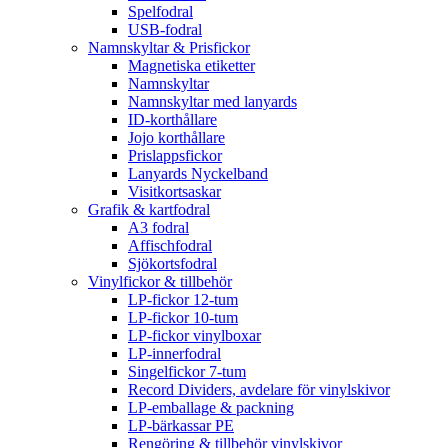
Spelfodral
USB-fodral
Namnskyltar & Prisfickor
Magnetiska etiketter
Namnskyltar
Namnskyltar med lanyards
ID-korthållare
Jojo korthållare
Prislappsfickor
Lanyards Nyckelband
Visitkortsaskar
Grafik & kartfodral
A3 fodral
Affischfodral
Sjökortsfodral
Vinylfickor & tillbehör
LP-fickor 12-tum
LP-fickor 10-tum
LP-fickor vinylboxar
LP-innerfodral
Singelfickor 7-tum
Record Dividers, avdelare för vinylskivor
LP-emballage & packning
LP-bärkassar PE
Rengöring & tillbehör vinylskivor