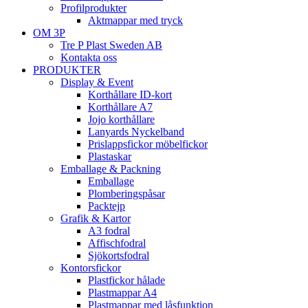
Profilprodukter
Aktmappar med tryck
OM 3P
Tre P Plast Sweden AB
Kontakta oss
PRODUKTER
Display & Event
Korthållare ID-kort
Korthållare A7
Jojo korthållare
Lanyards Nyckelband
Prislappsfickor möbelfickor
Plastaskar
Emballage & Packning
Emballage
Plomberingspåsar
Packtejp
Grafik & Kartor
A3 fodral
Affischfodral
Sjökortsfodral
Kontorsfickor
Plastfickor hålade
Plastmappar A4
Plastmappar med låsfunktion