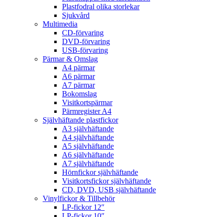
Plastfodral olika storlekar
Sjukvård
Multimedia
CD-förvaring
DVD-förvaring
USB-förvaring
Pärmar & Omslag
A4 pärmar
A6 pärmar
A7 pärmar
Bokomslag
Visitkortspärmar
Pärmregister A4
Självhäftande plastfickor
A3 självhäftande
A4 självhäftande
A5 självhäftande
A6 självhäftande
A7 självhäftande
Hörnfickor självhäftande
Visitkortsfickor självhäftande
CD, DVD, USB självhäftande
Vinylfickor & Tillbehör
LP-fickor 12″
LP-fickor 10″