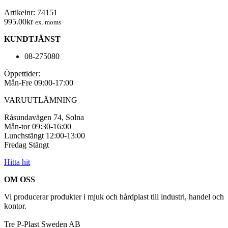
svart
Artikelnr:
74151
500-
995.00
kr
ex. moms
pack
mängd
KUNDTJÄNST
08-275080
Öppettider:
Mån-Fre 09:00-17:00
VARUUTLÄMNING
Råsundavägen 74, Solna
Mån-tor 09:30-16:00
Lunchstängt 12:00-13:00
Fredag Stängt
Hitta hit
OM OSS
Vi producerar produkter i mjuk och hårdplast till industri, handel och
kontor.
Tre P-Plast Sweden AB