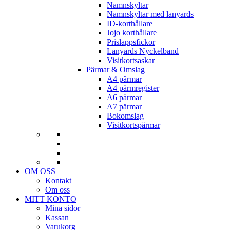
Namnskyltar
Namnskyltar med lanyards
ID-korthållare
Jojo korthållare
Prislappsfickor
Lanyards Nyckelband
Visitkortsaskar
Pärmar & Omslag
A4 pärmar
A4 pärmregister
A6 pärmar
A7 pärmar
Bokomslag
Visitkortspärmar
OM OSS
Kontakt
Om oss
MITT KONTO
Mina sidor
Kassan
Varukorg