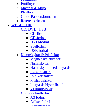
Profiltryck
Material & Miljö
Plastfickor
Guide Pappersformaten
Referensarbeten
WEBBUTIK
CD, DVD, USB
CD-fickor
CD-fodral
DVD-fodral
Spelfodral
USB-fodral
Namnskyltar & Prisfickor
Magnetiska etiketter
Namnskyltar
Namnskyltar med lanyards
ID-korthållare
Jojo korthållare
Prislappsfickor
Lanyards Nyckelband
Visitkortsaskar
Grafik & kartfodral
A3 fodral
Affischfodral
Sjökortsfodral