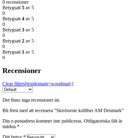
0 recensioner
Betygsatt
5
av 5
0
Betygsatt
4
av 5
0
Betygsatt
3
av 5
0
Betygsatt
2
av 5
0
Betygsatt
1
av 5
0
Recensioner
Clear filters[textdomain=woodmart;]
Det finns inga recensioner än.
Bli först med att recensera ”Skivborste kolfiber AM Denmark”
Din e-postadress kommer inte publiceras.
Obligatoriska fält är
märkta
*
Ditt betyg
*