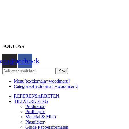
FÖLJ OSS
nstagram
Facebook
Sök
Menu[textdomain=woodmart;]
Categories[textdomain=woodmart;]
REFERENSARBETEN
TILLVERKNING
Produktion
Profiltryck
Material & Miljö
Plastfickor
Guide Pappersformaten