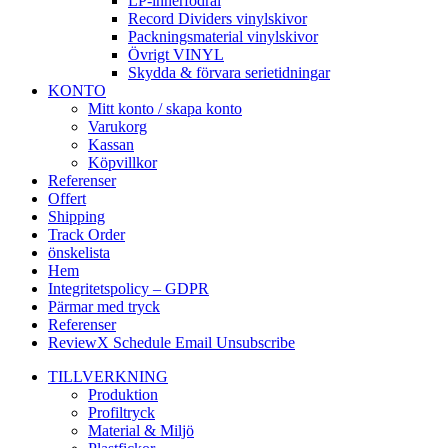
LP-innerfodral
Record Dividers vinylskivor
Packningsmaterial vinylskivor
Övrigt VINYL
Skydda & förvara serietidningar
KONTO
Mitt konto / skapa konto
Varukorg
Kassan
Köpvillkor
Referenser
Offert
Shipping
Track Order
önskelista
Hem
Integritetspolicy – GDPR
Pärmar med tryck
Referenser
ReviewX Schedule Email Unsubscribe
TILLVERKNING
Produktion
Profiltryck
Material & Miljö