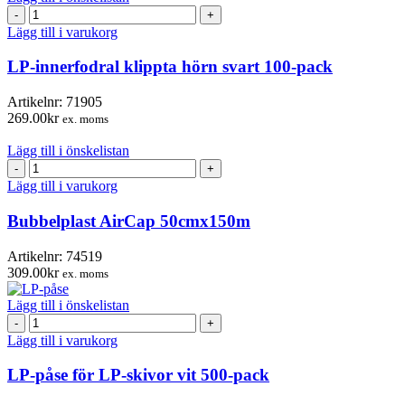
LP-
innerfodral
Lägg till i varukorg
klippta
hörn
LP-innerfodral klippta hörn svart 100-pack
svart
100-
Artikelnr:
71905
pack
269.00
kr
ex. moms
mängd
Lägg till i önskelistan
Bubbelplast
AirCap
Lägg till i varukorg
50cmx150m
mängd
Bubbelplast AirCap 50cmx150m
Artikelnr:
74519
309.00
kr
ex. moms
Lägg till i önskelistan
LP-
påse
Lägg till i varukorg
för
LP-
LP-påse för LP-skivor vit 500-pack
skivor
vit