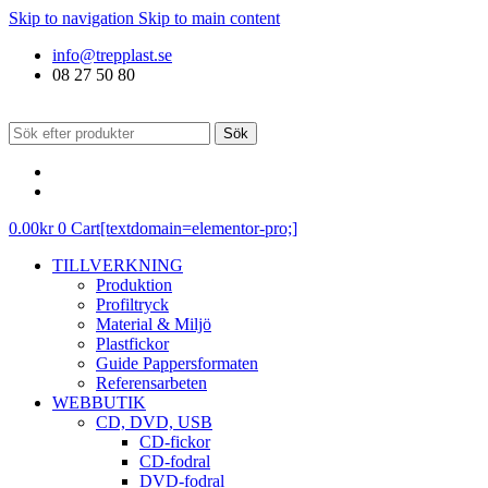
Skip to navigation
Skip to main content
info@trepplast.se
08 27 50 80
Sök
0.00
kr
0
Cart[textdomain=elementor-pro;]
TILLVERKNING
Produktion
Profiltryck
Material & Miljö
Plastfickor
Guide Pappersformaten
Referensarbeten
WEBBUTIK
CD, DVD, USB
CD-fickor
CD-fodral
DVD-fodral