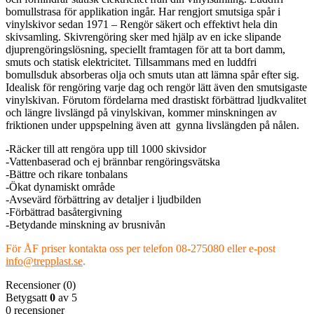
bomullstrasa för applikation ingår. Har rengjort smutsiga spår i
vinylskivor sedan 1971 – Rengör säkert och effektivt hela din
skivsamling. Skivrengöring sker med hjälp av en icke slipande
djuprengöringslösning, speciellt framtagen för att ta bort damm,
smuts och statisk elektricitet. Tillsammans med en luddfri
bomullsduk absorberas olja och smuts utan att lämna spår efter sig.
Idealisk för rengöring varje dag och rengör lätt även den smutsigaste
vinylskivan. Förutom fördelarna med drastiskt förbättrad ljudkvalitet
och längre livslängd på vinylskivan, kommer minskningen av
friktionen under uppspelning även att gynna livslängden på nålen.
-Räcker till att rengöra upp till 1000 skivsidor
-Vattenbaserad och ej brännbar rengöringsvätska
-Bättre och rikare tonbalans
-Ökat dynamiskt område
-Avsevärd förbättring av detaljer i ljudbilden
-Förbättrad basåtergivning
-Betydande minskning av brusnivån
För ÅF priser kontakta oss per telefon 08-275080 eller e-post
info@trepplast.se
.
Recensioner (0)
Betygsatt
0
av 5
0 recensioner