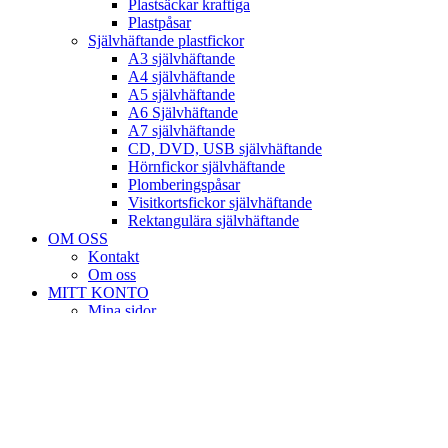
Plastsäckar kraftiga
Plastpåsar
Självhäftande plastfickor
A3 självhäftande
A4 självhäftande
A5 självhäftande
A6 Självhäftande
A7 självhäftande
CD, DVD, USB självhäftande
Hörnfickor självhäftande
Plomberingspåsar
Visitkortsfickor självhäftande
Rektangulära självhäftande
OM OSS
Kontakt
Om oss
MITT KONTO
Mina sidor
Kassan
Varukorg
Köpvillkor
önskelista
Login / Register
VARUKORG