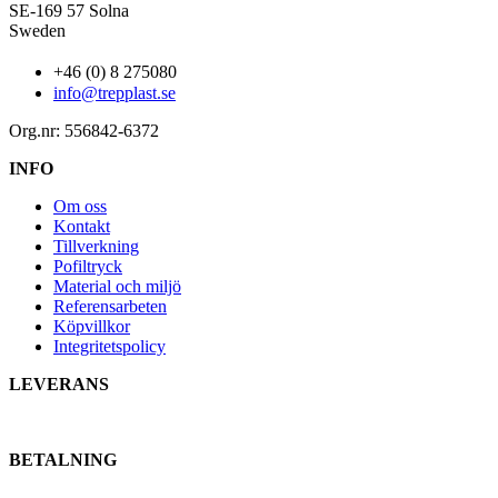
SE-169 57 Solna
Sweden
+46 (0) 8 275080
info@trepplast.se
Org.nr: 556842-6372
INFO
Om oss
Kontakt
Tillverkning
Pofiltryck
Material och miljö
Referensarbeten
Köpvillkor
Integritetspolicy
LEVERANS
BETALNING