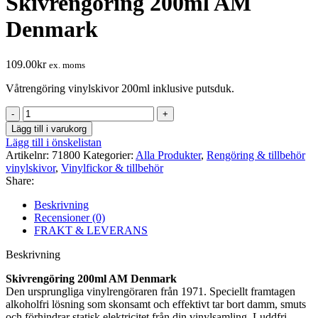
Skivrengöring 200ml AM
Denmark
109.00
kr
ex. moms
Våtrengöring vinylskivor 200ml inklusive putsduk.
Skivrengöring
200ml
Lägg till i varukorg
AM
Lägg till i önskelistan
Denmark
Artikelnr:
71800
Kategorier:
Alla Produkter
,
Rengöring & tillbehör
mängd
vinylskivor
,
Vinylfickor & tillbehör
Share:
Beskrivning
Recensioner (0)
FRAKT & LEVERANS
Beskrivning
Skivrengöring 200ml AM Denmark
Den ursprungliga vinylrengöraren från 1971. Speciellt framtagen
alkoholfri lösning som skonsamt och effektivt tar bort damm, smuts
och förhindrar statisk elektricitet från din vinylsamling. Luddfri