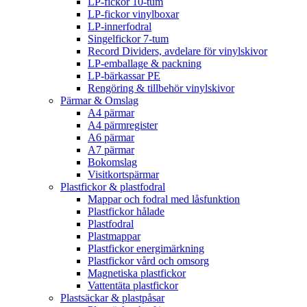
LP-fickor 10-tum
LP-fickor vinylboxar
LP-innerfodral
Singelfickor 7-tum
Record Dividers, avdelare för vinylskivor
LP-emballage & packning
LP-bärkassar PE
Rengöring & tillbehör vinylskivor
Pärmar & Omslag
A4 pärmar
A4 pärmregister
A6 pärmar
A7 pärmar
Bokomslag
Visitkortspärmar
Plastfickor & plastfodral
Mappar och fodral med låsfunktion
Plastfickor hålade
Plastfodral
Plastmappar
Plastfickor energimärkning
Plastfickor vård och omsorg
Magnetiska plastfickor
Vattentäta plastfickor
Plastsäckar & plastpåsar