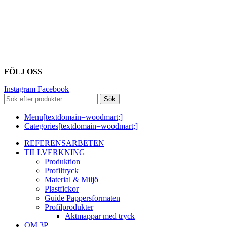
FÖLJ OSS
Instagram
Facebook
Sök
Menu[textdomain=woodmart;]
Categories[textdomain=woodmart;]
REFERENSARBETEN
TILLVERKNING
Produktion
Profiltryck
Material & Miljö
Plastfickor
Guide Pappersformaten
Profilprodukter
Aktmappar med tryck
OM 3P