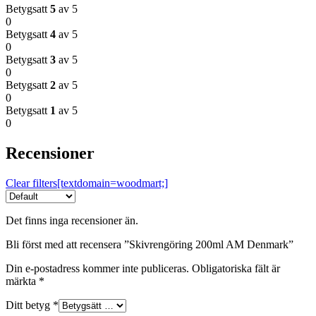
Betygsatt
5
av 5
0
Betygsatt
4
av 5
0
Betygsatt
3
av 5
0
Betygsatt
2
av 5
0
Betygsatt
1
av 5
0
Recensioner
Clear filters[textdomain=woodmart;]
Det finns inga recensioner än.
Bli först med att recensera ”Skivrengöring 200ml AM Denmark”
Din e-postadress kommer inte publiceras.
Obligatoriska fält är
märkta
*
Ditt betyg
*