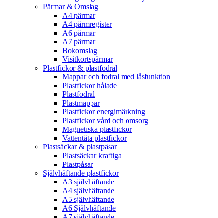
Pärmar & Omslag
A4 pärmar
A4 pärmregister
A6 pärmar
A7 pärmar
Bokomslag
Visitkortspärmar
Plastfickor & plastfodral
Mappar och fodral med låsfunktion
Plastfickor hålade
Plastfodral
Plastmappar
Plastfickor energimärkning
Plastfickor vård och omsorg
Magnetiska plastfickor
Vattentäta plastfickor
Plastsäckar & plastpåsar
Plastsäckar kraftiga
Plastpåsar
Självhäftande plastfickor
A3 självhäftande
A4 självhäftande
A5 självhäftande
A6 Självhäftande
A7 självhäftande