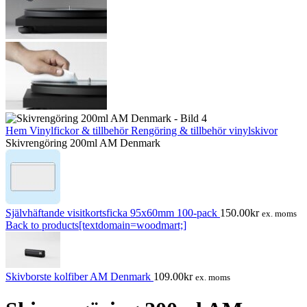
Hem
Vinylfickor & tillbehör
Rengöring & tillbehör vinylskivor
Skivrengöring 200ml AM Denmark
Självhäftande visitkortsficka 95x60mm 100-pack
150.00
kr
ex. moms
Back to products[textdomain=woodmart;]
Skivborste kolfiber AM Denmark
109.00
kr
ex. moms