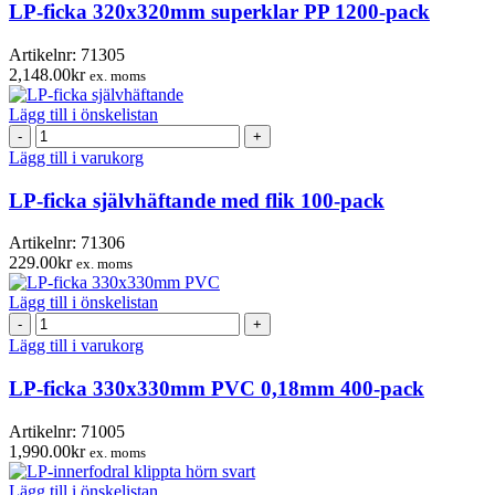
LP-ficka 320x320mm superklar PP 1200-pack
Artikelnr:
71305
2,148.00
kr
ex. moms
Lägg till i önskelistan
LP-
ficka
Lägg till i varukorg
självhäftande
med
LP-ficka självhäftande med flik 100-pack
flik
100-
Artikelnr:
71306
pack
229.00
kr
ex. moms
mängd
Lägg till i önskelistan
LP-
ficka
Lägg till i varukorg
330x330mm
PVC
LP-ficka 330x330mm PVC 0,18mm 400-pack
0,18mm
400-
Artikelnr:
71005
pack
1,990.00
kr
ex. moms
mängd
Lägg till i önskelistan