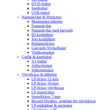
DVD-fodral
Spelfodral
USB-fodral
Namnskyltar & Prisfickor
Magnetiska etiketter
Namnskyltar
Namnskyltar med lanyards
ID-korthållare
Jojo korthållare
Prislappsfickor
Lanyards Nyckelband
Visitkortsaskar
Grafik & kartfodral
A3 fodral
Affischfodral
Sjökortsfodral
Vinylfickor & tillbehör
LP-fickor 12-tum
LP-fickor 10-tum
LP-fickor vinylboxar
LP-innerfodral
Singelfickor 7-tum
Record Dividers, avdelare för vinylskivor
LP-emballage & packning
LP-bärkassar PE