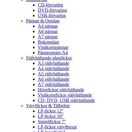
CD-förvaring
DVD-förvaring
USB-förvaring
Pärmar & Omslag
A4 pärmar
A6 pärmar
A7 pärmar
Bokomslag
Visitkortspärmar
Pärmregister A4
Självhäftande plastfickor
A3 självhäftande
A4 självhäftande
A5 självhäftande
A6 självhäftande
A7 självhäftande
Hörnfickor självhäftande
Visitkortsfickor självhäftande
CD, DVD, USB självhäftande
Vinylfickor & Tillbehör
LP-fickor 12″
LP-fickor 10″
Singelfickor 7″
LP-fickor vinylboxar