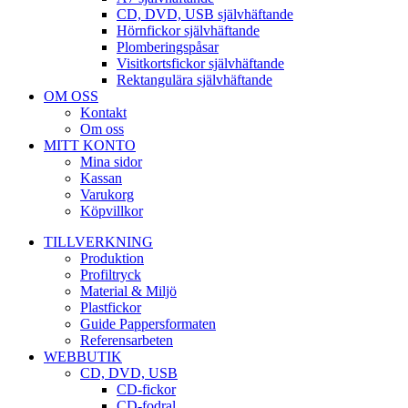
CD, DVD, USB självhäftande
Hörnfickor självhäftande
Plomberingspåsar
Visitkortsfickor självhäftande
Rektangulära självhäftande
OM OSS
Kontakt
Om oss
MITT KONTO
Mina sidor
Kassan
Varukorg
Köpvillkor
TILLVERKNING
Produktion
Profiltryck
Material & Miljö
Plastfickor
Guide Pappersformaten
Referensarbeten
WEBBUTIK
CD, DVD, USB
CD-fickor
CD-fodral