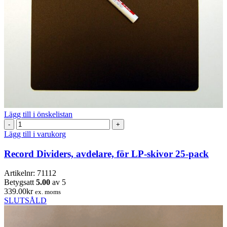
Lägg till i önskelistan
Record
Dividers,
Lägg till i varukorg
avdelare,
för
Record Dividers, avdelare, för LP-skivor 25-pack
LP-
skivor
Artikelnr:
71112
25-
Betygsatt
5.00
av 5
pack
339.00
kr
ex. moms
mängd
SLUTSÅLD