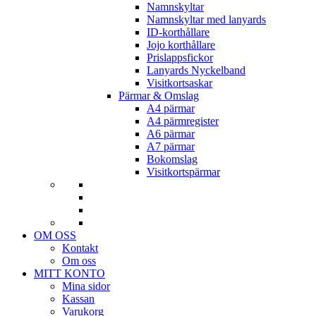
Namnskyltar
Namnskyltar med lanyards
ID-korthållare
Jojo korthållare
Prislappsfickor
Lanyards Nyckelband
Visitkortsaskar
Pärmar & Omslag
A4 pärmar
A4 pärmregister
A6 pärmar
A7 pärmar
Bokomslag
Visitkortspärmar
OM OSS
Kontakt
Om oss
MITT KONTO
Mina sidor
Kassan
Varukorg