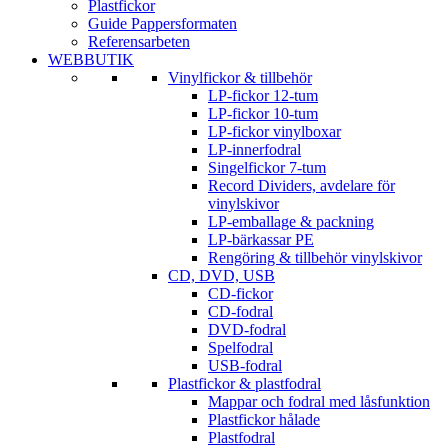
Plastfickor
Guide Pappersformaten
Referensarbeten
WEBBUTIK
Vinylfickor & tillbehör
LP-fickor 12-tum
LP-fickor 10-tum
LP-fickor vinylboxar
LP-innerfodral
Singelfickor 7-tum
Record Dividers, avdelare för
vinylskivor
LP-emballage & packning
LP-bärkassar PE
Rengöring & tillbehör vinylskivor
CD, DVD, USB
CD-fickor
CD-fodral
DVD-fodral
Spelfodral
USB-fodral
Plastfickor & plastfodral
Mappar och fodral med låsfunktion
Plastfickor hålade
Plastfodral