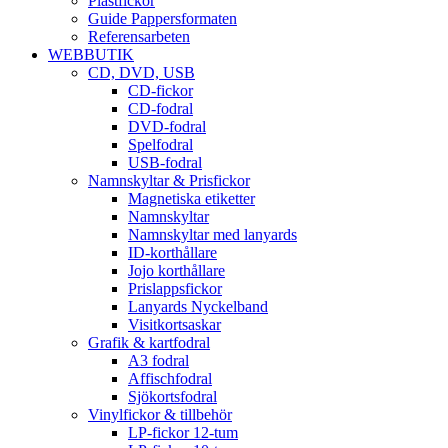
Plastfickor
Guide Pappersformaten
Referensarbeten
WEBBUTIK
CD, DVD, USB
CD-fickor
CD-fodral
DVD-fodral
Spelfodral
USB-fodral
Namnskyltar & Prisfickor
Magnetiska etiketter
Namnskyltar
Namnskyltar med lanyards
ID-korthållare
Jojo korthållare
Prislappsfickor
Lanyards Nyckelband
Visitkortsaskar
Grafik & kartfodral
A3 fodral
Affischfodral
Sjökortsfodral
Vinylfickor & tillbehör
LP-fickor 12-tum