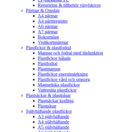
Rengöring & tillbehör vinylskivor
Pärmar & Omslag
A4 pärmar
A4 pärmregister
A6 pärmar
A7 pärmar
Bokomslag
Visitkortspärmar
Plastfickor & plastfodral
Mappar och fodral med låsfunktion
Plastfickor hålade
Plastfodral
Plastmappar
Plastfickor energimärkning
Plastfickor vård och omsorg
Magnetiska plastfickor
Vattentäta plastfickor
Plastsäckar & plastpåsar
Plastsäckar kraftiga
Plastpåsar
Självhäftande plastfickor
A3 självhäftande
A4 självhäftande
A5 självhäftande