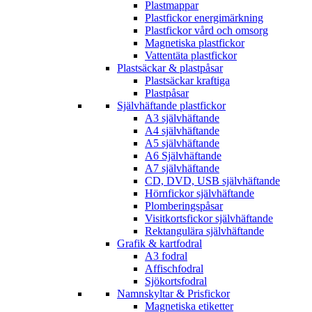
Plastmappar
Plastfickor energimärkning
Plastfickor vård och omsorg
Magnetiska plastfickor
Vattentäta plastfickor
Plastsäckar & plastpåsar
Plastsäckar kraftiga
Plastpåsar
Självhäftande plastfickor
A3 självhäftande
A4 självhäftande
A5 självhäftande
A6 Självhäftande
A7 självhäftande
CD, DVD, USB självhäftande
Hörnfickor självhäftande
Plomberingspåsar
Visitkortsfickor självhäftande
Rektangulära självhäftande
Grafik & kartfodral
A3 fodral
Affischfodral
Sjökortsfodral
Namnskyltar & Prisfickor
Magnetiska etiketter