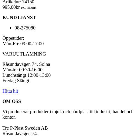
Artikelnr:
74150
500-
995.00
kr
ex. moms
pack
mängd
KUNDTJÄNST
08-275080
Öppettider:
Mån-Fre 09:00-17:00
VARUUTLÄMNING
Råsundavägen 74, Solna
Mån-tor 09:30-16:00
Lunchstängt 12:00-13:00
Fredag Stängt
Hitta hit
OM OSS
Vi producerar produkter i mjuk och hårdplast till industri, handel och
kontor.
Tre P-Plast Sweden AB
Råsundavägen 74