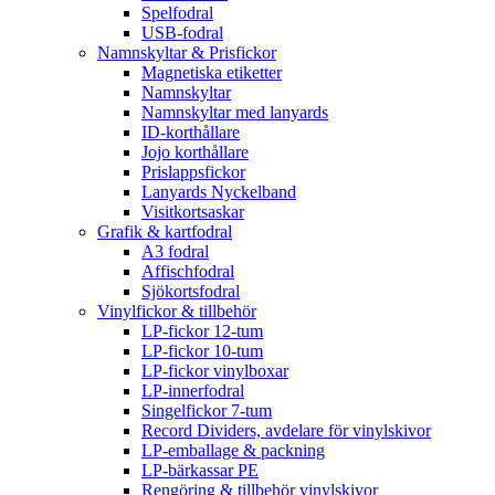
Spelfodral
USB-fodral
Namnskyltar & Prisfickor
Magnetiska etiketter
Namnskyltar
Namnskyltar med lanyards
ID-korthållare
Jojo korthållare
Prislappsfickor
Lanyards Nyckelband
Visitkortsaskar
Grafik & kartfodral
A3 fodral
Affischfodral
Sjökortsfodral
Vinylfickor & tillbehör
LP-fickor 12-tum
LP-fickor 10-tum
LP-fickor vinylboxar
LP-innerfodral
Singelfickor 7-tum
Record Dividers, avdelare för vinylskivor
LP-emballage & packning
LP-bärkassar PE
Rengöring & tillbehör vinylskivor