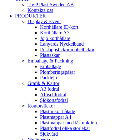
Tre P Plast Sweden AB
Kontakta oss
PRODUKTER
Display & Event
Korthållare ID-kort
Korthållare A7
Jojo korthållare
Lanyards Nyckelband
Prislappsfickor möbelfickor
Plastaskar
Emballage & Packning
Emballage
Plomberingspåsar
Packtejp
Grafik & Kartor
A3 fodral
Affischfodral
Sjökortsfodral
Kontorsfickor
Plastfickor hålade
Plastmappar A4
Plastmappar med låsfunktion
Plastfodral olika storlekar
Sjukvård
Multimedia