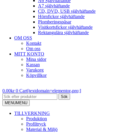
A6 Självhäftande
A7 självhäftande
CD, DVD, USB självhäftande
Hörnfickor självhäftande
Plomberingspåsar
Visitkortsfickor självhäftande
Rektangulära självhäftande
OM OSS
Kontakt
Om oss
MITT KONTO
Mina sidor
Kassan
Varukorg
Köpvillkor
0.00
kr
0
Cart[textdomain=elementor-pro;]
Sök
MENU
MENU
TILLVERKNING
Produktion
Profiltryck
Material & Miljö